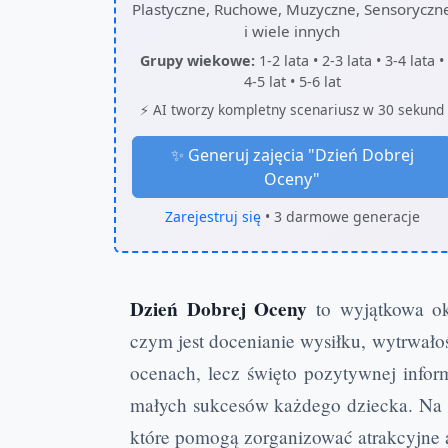
Plastyczne, Ruchowe, Muzyczne, Sensoryczn
i wiele innych
Grupy wiekowe:
1-2 lata • 2-3 lata • 3-4 lata •
4-5 lat • 5-6 lat
⚡ AI tworzy kompletny scenariusz w 30 sekund
✨ Generuj zajęcia "
Dzień Dobrej
Oceny
"
Zarejestruj się
• 3 darmowe generacje
Dzień Dobrej Oceny
to wyjątkowa oka
czym jest docenianie wysiłku, wytrwałoś
ocenach, lecz święto pozytywnej infor
małych sukcesów każdego dziecka. Na t
które pomogą zorganizować atrakcyjne a