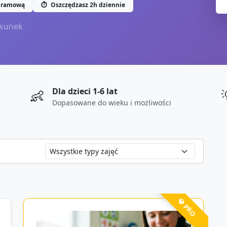
gramową
⏱️
Oszczędzasz 2h dziennie
kunek
Dla dzieci 1-6 lat
👶
Dopasowane do wieku i możliwości
💎 PRO