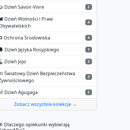
🤝
Dzień Savoir-Vivre
2
🕊️
Dzień Wolności i Praw
4
Obywatelskich
♻️
Ochrona Środowiska
4
🗣️
Dzień Języka Rosyjskiego
1
🪀
Dzień Jojo
2
🧼
Światowy Dzień Bezpieczeństwa
3
Żywnościowego
👶
Dzień Agugaga
2
Zobacz wszystkie kolekcje →
🎯 Dlaczego opiekunki wybierają