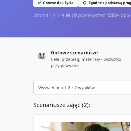
✅
Gotowe do użycia
📋
Zgodne z podstawą pro
Strona
1
z
1
•
👩‍🏫 Używane przez
1500+
opie
Gotowe scenariusze
📖
Cele, przebieg, materiały - wszystko
przygotowane
Wyświetlono
1
-
2
z
2
wyników
Scenariusze zajęć (
2
):