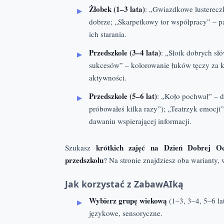
Żłobek (1–3 lata)
: „Gwiazdkowe lustereczka
dobrze; „Skarpetkowy tor współpracy” – p
ich starania.
Przedszkole (3–4 lata)
: „Słoik dobrych sł
sukcesów” – kolorowanie łuków tęczy za k
aktywności.
Przedszkole (5–6 lat)
: „Koło pochwał” – d
próbowałeś kilka razy”); „Teatrzyk emocj
dawaniu wspierającej informacji.
krótkich zajęć na Dzień Dobrej O
Szukasz
przedszkolu
? Na stronie znajdziesz oba warianty,
Jak korzystać z ZabawAIką
Wybierz grupę wiekową
(1–3, 3–4, 5–6 la
językowe, sensoryczne.