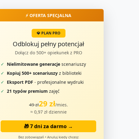
⚡ OFERTA SPECJALNA
💎 PLAN PRO
Odblokuj pełny potencjał
Dołącz do 500+ opiekunek z PRO
✓
Nielimitowane generacje
scenariuszy
✓
Kopiuj 500+ scenariuszy
z biblioteki
✓
Eksport PDF
- profesjonalne wydruki
✓
21 typów premium
zajęć
29 zł
49 zł
/mies.
≈ 0,97 zł dziennie
🎁 7 dni za darmo →
Bez zobowiązań • Anuluj kiedy chcesz