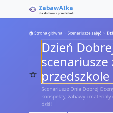
ZabawAIka
dla żłobków i przedszkoli
🏠 Strona główna
Scenariusze zajęć
Dz
Dzień Dobre
scenariusze 
⭐
przedszkole
Scenariusze Dnia Dobrej Oceny
konspekty, zabawy i materiały 
dziś!