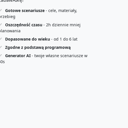
ZabawAIkę?
✅
Gotowe scenariusze
- cele, materiały,
przebieg
✅
Oszczędność czasu
- 2h dziennie mniej
planowania
✅
Dopasowane do wieku
- od 1 do 6 lat
✅
Zgodne z podstawą programową
✅
Generator AI
- twoje własne scenariusze w
30s