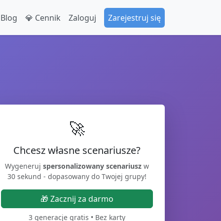
 Blog
💎 Cennik
Zaloguj
Zarejestruj się
🚀
Chcesz własne scenariusze?
Wygeneruj
spersonalizowany scenariusz
w
30 sekund - dopasowany do Twojej grupy!
🎁 Zacznij za darmo
3 generacje gratis • Bez karty