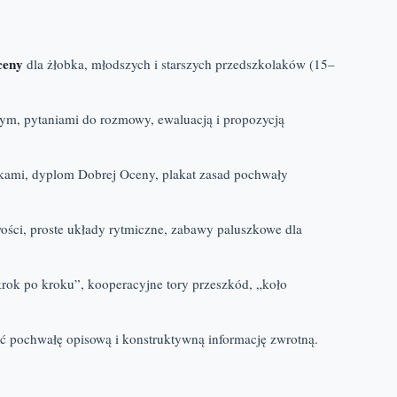
ceny
dla żłobka, młodszych i starszych przedszkolaków (15–
ym, pytaniami do rozmowy, ewaluacją i propozycją
dkami, dyplom Dobrej Oceny, plakat zasad pochwały
wości, proste układy rytmiczne, zabawy paluszkowe dla
„krok po kroku”, kooperacyjne tory przeszkód, „koło
ać pochwałę opisową i konstruktywną informację zwrotną.