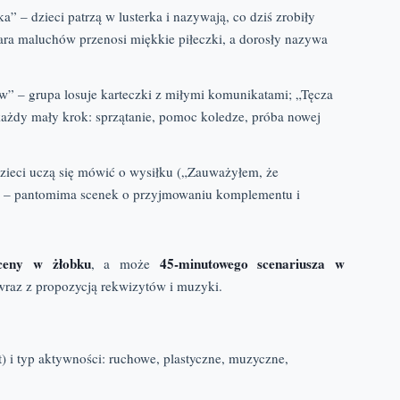
” – dzieci patrzą w lusterka i nazywają, co dziś zrobiły
ara maluchów przenosi miękkie piłeczki, a dorosły nazywa
ów” – grupa losuje karteczki z miłymi komunikatami; „Tęcza
ażdy mały krok: sprzątanie, pomoc koledze, próba nowej
zieci uczą się mówić o wysiłku („Zauważyłem, że
i” – pantomima scenek o przyjmowaniu komplementu i
ceny w żłobku
45‑minutowego scenariusza w
, a może
 wraz z propozycją rekwizytów i muzyki.
t) i typ aktywności: ruchowe, plastyczne, muzyczne,