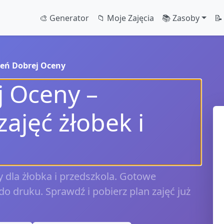
🎨 Generator
📁 Moje Zajęcia
📚 Zasoby
📝
ień Dobrej Oceny
j Oceny –
zajęć żłobek i
 dla żłobka i przedszkola. Gotowe
do druku. Sprawdź i pobierz plan zajęć już