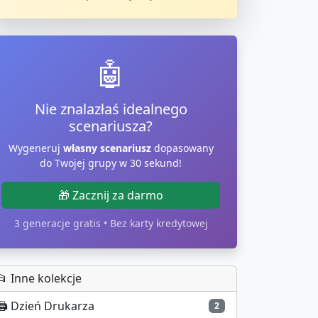
🤖
Nie znalazłaś idealnego
scenariusza?
Wygeneruj
własny scenariusz
dopasowany
do Twojej grupy w 30 sekund!
🎁 Zacznij za darmo
3 generacje gratis • Bez karty kredytowej
📂 Inne kolekcje
🖨️
Dzień Drukarza
2