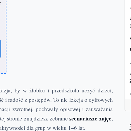
e
zja, by w żłobku i przedszkolu uczyć dzieci,
ć i radość z postępów. To nie lekcja o cyfrowych
macji zwrotnej, pochwały opisowej i zauważania
scenariusze zajęć
ej stronie znajdziesz zebrane
,
ktywności dla grup w wieku 1–6 lat.