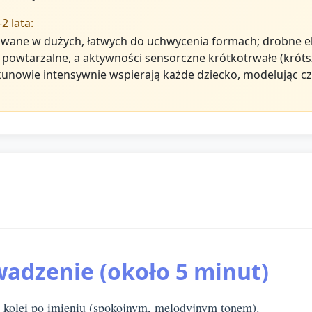
 lata:
owane w dużych, łatwych do uchwycenia formach; drobne e
 i powtarzalne, a aktywności sensorczne krótkotrwałe (krót
unowie intensywnie wspierają każde dziecko, modelując czy
wadzenie (około 5 minut)
o kolei po imieniu (spokojnym, melodyjnym tonem).