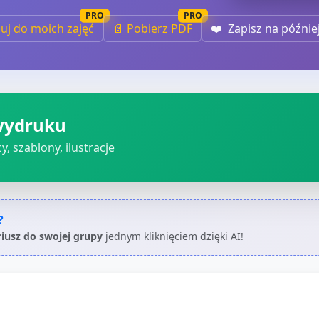
PRO
PRO
iuj do moich zajęć
📄 Pobierz PDF
❤️
Zapisz na późnie
wydruku
, szablony, ilustracje
?
riusz do swojej grupy
jednym kliknięciem dzięki AI!