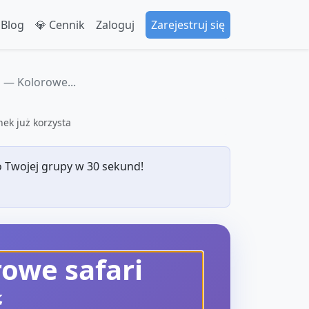
 Blog
💎 Cennik
Zaloguj
Zarejestruj się
 — Kolorowe...
ek już korzysta
 Twojej grupy w 30 sekund!
owe safari
ć