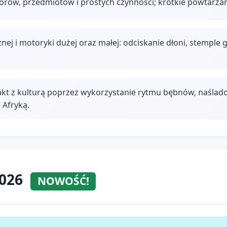
lorów, przedmiotów i prostych czynności; krótkie powtarzan
nej i motoryki dużej oraz małej: odciskanie dłoni, stemple
takt z kulturą poprzez wykorzystanie rytmu bębnów, naśla
 Afryką.
2026
NOWOŚĆ!