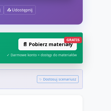
j
📤 Udostępnij
GRATIS
📄 Pobierz materiały
✓ Darmowe konto = dostęp do materiałów
✨ Dostosuj scenariusz