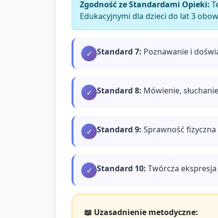
Zgodność ze Standardami Opieki:
Te
Edukacyjnymi dla dzieci do lat 3 obo
Standard
7
:
Poznawanie i doświ
✓
Standard
8
:
Mówienie, słuchanie
✓
Standard
9
:
Sprawność fizyczna 
✓
Standard
10
:
Twórcza ekspresja 
✓
📖 Uzasadnienie metodyczne: