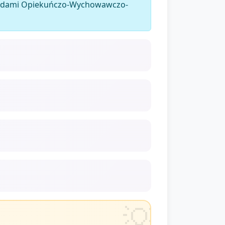
dardami Opiekuńczo-Wychowawczo-