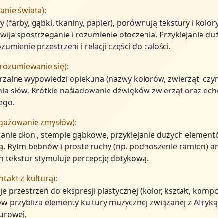
anie świata):
y (farby, gąbki, tkaniny, papier), porównują tekstury i kolo
ija spostrzeganie i rozumienie otoczenia. Przyklejanie duż
mienie przestrzeni i relacji części do całości.
rozumiewanie się):
arzalne wypowiedzi opiekuna (nazwy kolorów, zwierząt, czyn
ia słów. Krótkie naśladowanie dźwięków zwierząt oraz ec
ego.
ngażowanie zmysłów):
kanie dłoni, stemple gąbkowe, przyklejanie dużych element
 Rytm bębnów i proste ruchy (np. podnoszenie ramion) an
h tekstur stymuluje percepcję dotykową.
takt z kulturą):
e przestrzeń do ekspresji plastycznej (kolor, kształt, ko
 przybliża elementy kultury muzycznej związanej z Afryką,
urowej.