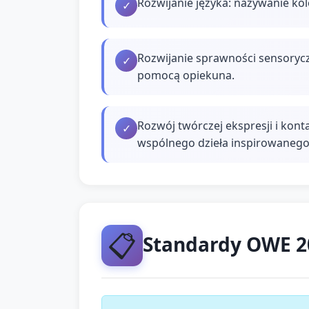
Rozwijanie języka: nazywanie ko
✓
Rozwijanie sprawności sensorycz
✓
pomocą opiekuna.
Rozwój twórczej ekspresji i kon
✓
wspólnego dzieła inspirowanego
📋
Standardy OWE 