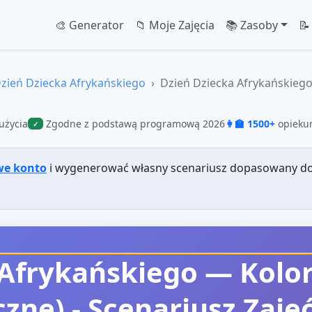
🎨 Generator
📁 Moje Zajęcia
📚 Zasoby
📝
zień Dziecka Afrykańskiego
Dzień Dziecka Afrykańskiego
użycia
Zgodne z podstawą programową 2026
👩‍🏫 1500+
opiekun
✓
we konto
i wygenerować własny scenariusz dopasowany do
 Afrykańskiego — Kolor
czne)
- Scenariusz Zaję