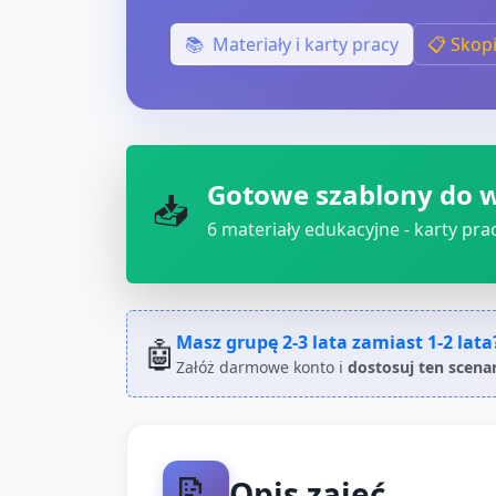
📚
Materiały i karty pracy
📋 Skop
Gotowe szablony do 
📥
6
materiały edukacyjne - karty pracy
Masz grupę
2-3 lata
zamiast
1-2 lata
🤖
Załóż darmowe konto i
dostosuj ten scena
📝
Opis zajęć