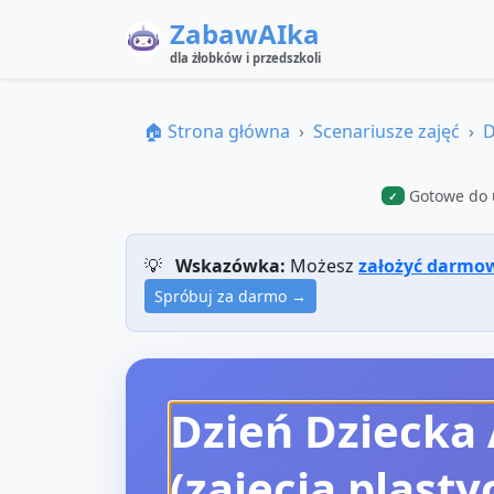
ZabawAIka
dla żłobków i przedszkoli
🏠 Strona główna
Scenariusze zajęć
D
Gotowe do 
✓
💡
Wskazówka:
Możesz
założyć darmo
Spróbuj za darmo →
Dzień Dziecka
(zajęcia plasty