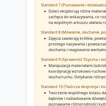
Standard 7 (Poznawanie i doświadcz
Dzieci eksplorują różne materiał
zachęca do wskazywania, co rozw
na wspólnym arkuszu ułatwia rozu
Standard 8 (Mówienie, słuchanie, po
Zajęcia zawierają krótkie, powt
prostego nazywania i powtarzan
słuchania i reagowania werbaln
Standard 9 (Sprawność fizyczna i a
Manipulacja materiałami (odcis
koordynację wzrokowo-ruchową.
słuchu/ruchu. Dotykanie różnyc
Standard 10 (Twórcza ekspresja i kon
Tworzenie wspólnego kolażu daj
bębnów i naśladowanie dźwięków
poznawanie różnorodności kult