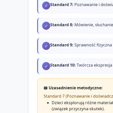
Standard
7
:
Poznawanie i doświ
✓
Standard
8
:
Mówienie, słuchanie
✓
Standard
9
:
Sprawność fizyczna 
✓
Standard
10
:
Twórcza ekspresja 
✓
📖 Uzasadnienie metodyczne:
Standard 7 (Poznawanie i doświadcz
Dzieci eksplorują różne materiał
(związek przyczyna-skutek).