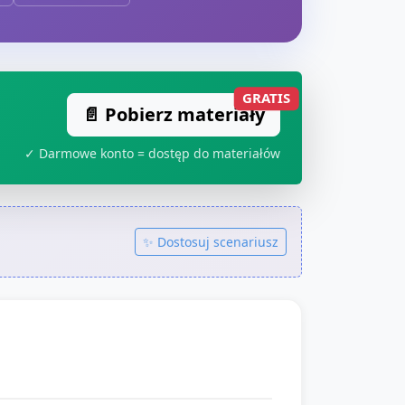
GRATIS
📄 Pobierz materiały
✓ Darmowe konto = dostęp do materiałów
✨ Dostosuj scenariusz