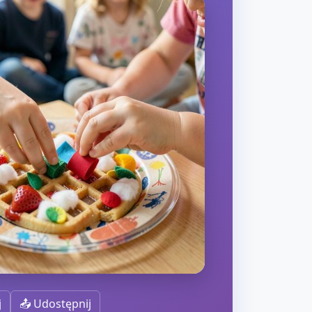
j
📤 Udostępnij