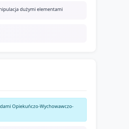
anipulacja dużymi elementami
dardami Opiekuńczo-Wychowawczo-