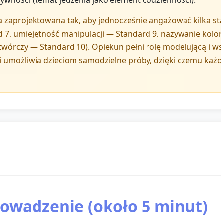
ywności (temat jedzenia jako element codzienności).
a zaprojektowana tak, aby jednocześnie angażować kilka 
 7, umiejętność manipulacji — Standard 9, nazywanie kolo
twórczy — Standard 10). Opiekun pełni rolę modelującą i ws
i umożliwia dzieciom samodzielne próby, dzięki czemu każd
rowadzenie (około 5 minut)