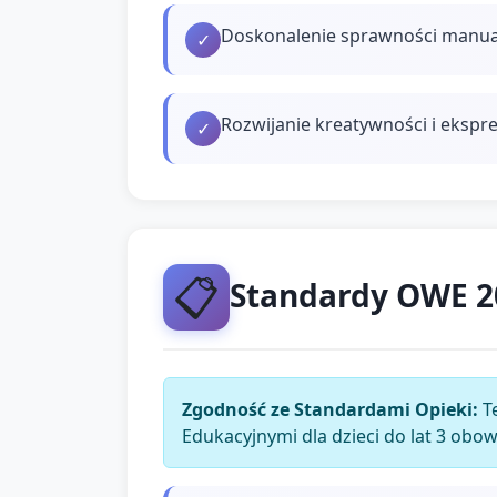
Doskonalenie sprawności manualn
✓
Rozwijanie kreatywności i ekspre
✓
📋
Standardy OWE 
Zgodność ze Standardami Opieki:
Te
Edukacyjnymi dla dzieci do lat 3 obo