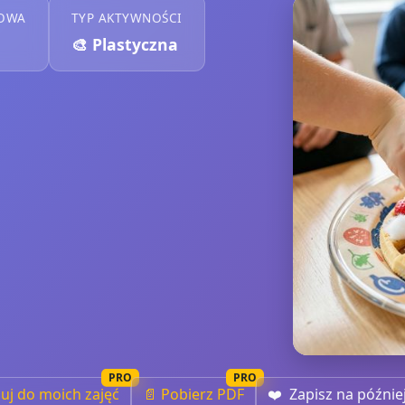
KOWA
TYP AKTYWNOŚCI
🎨
Plastyczna
PRO
PRO
iuj do moich zajęć
📄 Pobierz PDF
❤️
Zapisz na późnie