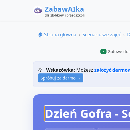
ZabawAIka
dla żłobków i przedszkoli
🏠 Strona główna
Scenariusze zajęć
D
Gotowe do 
✓
💡
Wskazówka:
Możesz
założyć darmo
Spróbuj za darmo →
Dzień Gofra
- S