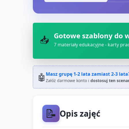
Gotowe szablony do 
📥
7
materiały edukacyjne - karty pracy
Masz grupę
1-2 lata
zamiast
2-3 lata
🤖
Załóż darmowe konto i
dostosuj ten scena
📝
Opis zajęć