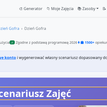
🎨 Generator
📁 Moje Zajęcia
📚 Zasoby
📝
zień Gofra
Dzień Gofra
użycia
Zgodne z podstawą programową 2026
👩‍🏫 1500+
opiekun
✓
we konto
i wygenerować własny scenariusz dopasowany do
cenariusz Zajęć