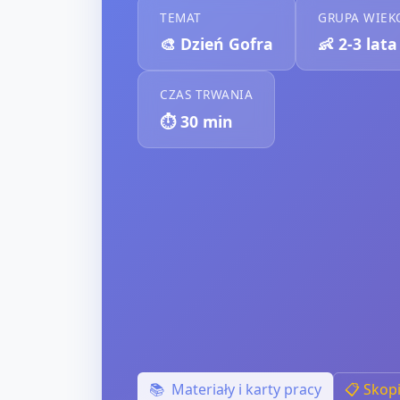
TEMAT
GRUPA WIE
🎨
Dzień Gofra
👶
2-3 lata
CZAS TRWANIA
⏱️
30
min
📚
Materiały i karty pracy
📋 Skop