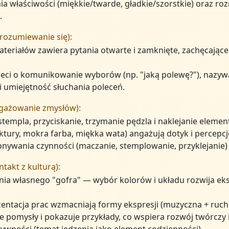
a właściwości (miękkie/twarde, gładkie/szorstkie) oraz ro
.
rozumiewanie się):
ateriałów zawiera pytania otwarte i zamknięte, zachęcając
ieci o komunikowanie wyborów (np. "jaką polewę?"), nazyw
i umiejętność słuchania poleceń.
ngażowanie zmysłów):
templa, przyciskanie, trzymanie pędzla i naklejanie eleme
ktury, mokra farba, miękka wata) angażują dotyk i percepc
ywania czynności (maczanie, stemplowanie, przyklejanie) r
takt z kulturą):
a własnego "gofra" — wybór kolorów i układu rozwija eksp
ezentacja prac wzmacniają formy ekspresji (muzyczna + ruch
 pomysły i pokazuje przykłady, co wspiera rozwój twórczy i