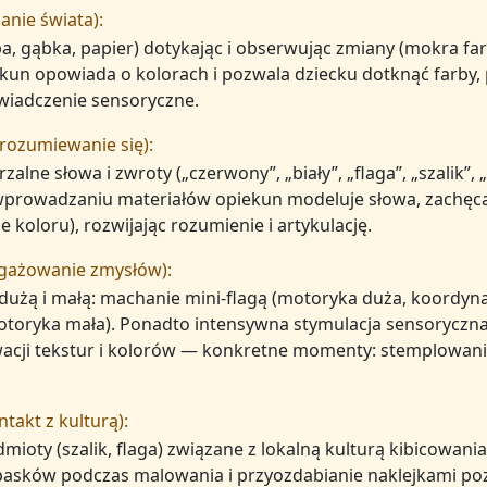
anie świata):
ba, gąbka, papier) dotykając i obserwując zmiany (mokra far
kun opowiada o kolorach i pozwala dziecku dotknąć farby, 
wiadczenie sensoryczne.
rozumiewanie się):
zalne słowa i zwroty („czerwony”, „biały”, „flaga”, „szalik”, „
 wprowadzaniu materiałów opiekun modeluje słowa, zachęc
 koloru), rozwijając rozumienie i artykulację.
ngażowanie zmysłów):
użą i małą: machanie mini-flagą (motoryka duża, koordynac
motoryka mała). Ponadto intensywna stymulacja sensoryczna
acji tekstur i kolorów — konkretne momenty: stemplowanie 
takt z kulturą):
ioty (szalik, flaga) związane z lokalną kulturą kibicowania,
pasków podczas malowania i przyozdabianie naklejkami poz