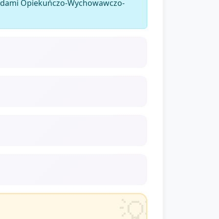
dardami Opiekuńczo-Wychowawczo-