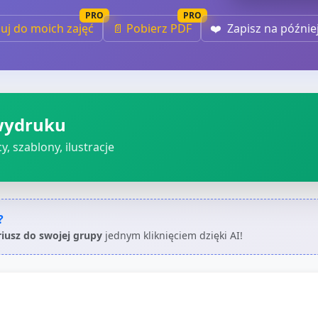
PRO
PRO
iuj do moich zajęć
📄 Pobierz PDF
❤️
Zapisz na późnie
wydruku
, szablony, ilustracje
?
riusz do swojej grupy
jednym kliknięciem dzięki AI!