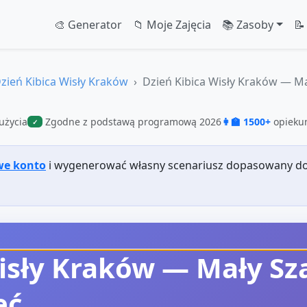
🎨 Generator
📁 Moje Zajęcia
📚 Zasoby
📝
zień Kibica Wisły Kraków
Dzień Kibica Wisły Kraków — Mał
użycia
Zgodne z podstawą programową 2026
👩‍🏫 1500+
opiekun
✓
we konto
i wygenerować własny scenariusz dopasowany do
isły Kraków — Mały Szal
ęć