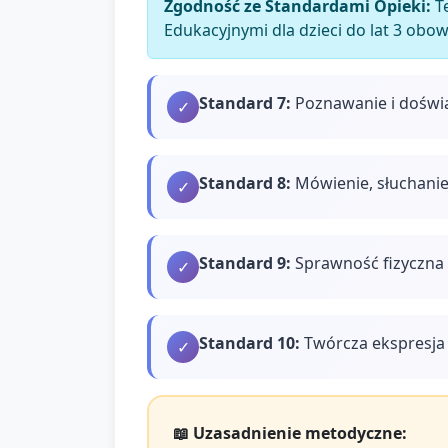
Zgodność ze Standardami Opieki:
Te
Edukacyjnymi dla dzieci do lat 3 obo
Standard
7
:
Poznawanie i doświ
✓
Standard
8
:
Mówienie, słuchanie
✓
Standard
9
:
Sprawność fizyczna 
✓
Standard
10
:
Twórcza ekspresja 
✓
📖 Uzasadnienie metodyczne: