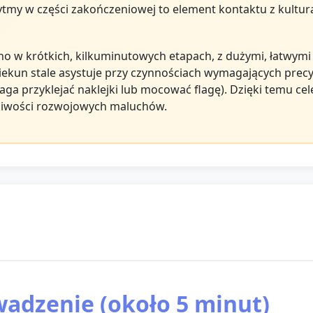
 rytmy w części zakończeniowej to element kontaktu z kult
o w krótkich, kilkuminutowych etapach, z dużymi, łatwymi
piekun stale asystuje przy czynnościach wymagających precyz
a przyklejać naklejki lub mocować flagę). Dzięki temu ce
iwości rozwojowych maluchów.
wadzenie (około 5 minut)