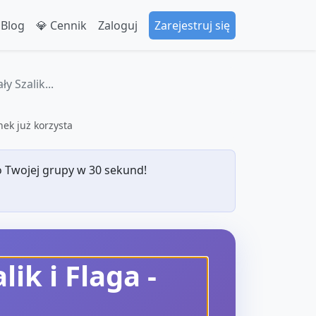
 Blog
💎 Cennik
Zaloguj
Zarejestruj się
y Szalik...
ek już korzysta
 Twojej grupy w 30 sekund!
ik i Flaga
-