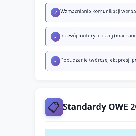
Wzmacnianie komunikacji werbal
✓
Rozwój motoryki dużej (machanie 
✓
Pobudzanie twórczej ekspresji p
✓
📋
Standardy OWE 