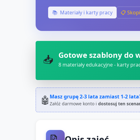
📚
Materiały i karty pracy
📋 Skop
Gotowe szablony do 
📥
8
materiały edukacyjne - karty pracy
Masz grupę
2-3 lata
zamiast
1-2 lata
🤖
Załóż darmowe konto i
dostosuj ten scena
📝
Opis zajęć