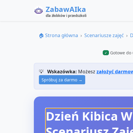
ZabawAIka
dla żłobków i przedszkoli
🏠 Strona główna
Scenariusze zajęć
D
Gotowe do 
✓
💡
Wskazówka:
Możesz
założyć darmo
Spróbuj za darmo →
Dzień Kibica W
Scenariusz Zaj