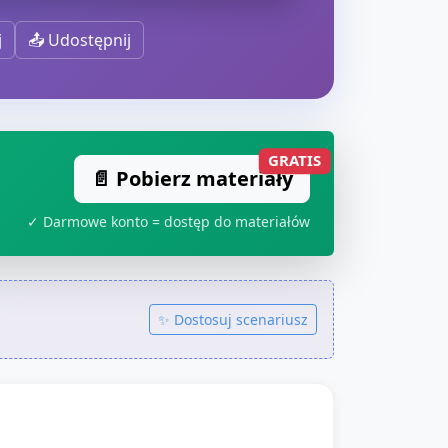
j
📤 Udostępnij
GRATIS
📄 Pobierz materiały
✓ Darmowe konto = dostęp do materiałów
✨ Dostosuj scenariusz