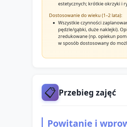
estetycznych; krótkie okrzyki i
Dostosowanie do wieku (1–2 lata):
Wszystkie czynności zaplanowan
pędzle/gąbki, duże naklejki). O
zredukowane (np. opiekun pomag
w sposób dostosowany do możl
📋
Przebieg zajęć
Powitanie i wpro