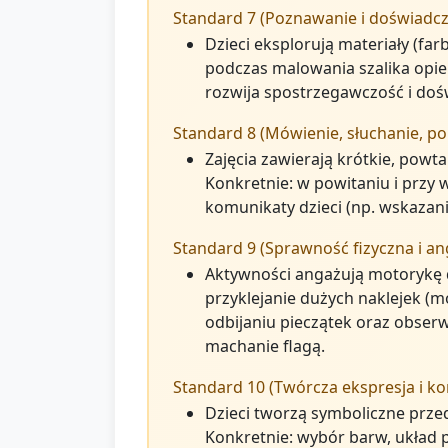
Standard 7 (Poznawanie i doświadcz
Dzieci eksplorują materiały (far
podczas malowania szalika opie
rozwija spostrzegawczość i doś
Standard 8 (Mówienie, słuchanie, po
Zajęcia zawierają krótkie, powtar
Konkretnie: w powitaniu i przy
komunikaty dzieci (np. wskazanie
Standard 9 (Sprawność fizyczna i a
Aktywności angażują motorykę d
przyklejanie dużych naklejek (
odbijaniu pieczątek oraz obserw
machanie flagą.
Standard 10 (Twórcza ekspresja i kon
Dzieci tworzą symboliczne przedm
Konkretnie: wybór barw, układ 