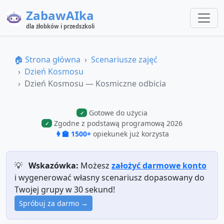
ZabawAIka
dla żłobków i przedszkoli
🏠 Strona główna
Scenariusze zajęć
Dzień Kosmosu
Dzień Kosmosu — Kosmiczne odbicia
Gotowe do użycia
✓
Zgodne z podstawą programową 2026
✓
👩‍🏫 1500+
opiekunek już korzysta
💡
Wskazówka:
Możesz
założyć darmowe konto
i wygenerować własny scenariusz dopasowany do
Twojej grupy w 30 sekund!
Spróbuj za darmo →