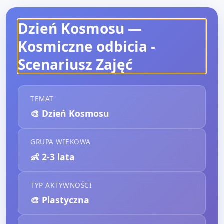
Dzień Kosmosu —
Kosmiczne odbicia
-
Scenariusz Zajęć
TEMAT
🎨
Dzień Kosmosu
GRUPA WIEKOWA
👶
2-3 lata
TYP AKTYWNOŚCI
🎨
Plastyczna