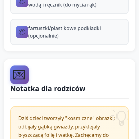
📦
Prezentacja prac (3 min): Każde dziecko pokazuje
wodą i ręcznik (do mycia rąk)
swoją pracę w kole: nauczyciel prosi o krótkie
zdanie („Opowiesz nam co zrobiłeś?”) lub gest
(wskazanie ulubionego elementu).
fartuszki/plastikowe podkładki
📦
(opcjonalnie)
Podsumowanie (2 min): Krótkie przypomnienie
nazw („Mieliśmy gąbki, farbę, folię”) i pożegnanie
piosenką/spontanicznym okrzykiem: „Do widzenia,
mali kosmonauci!”
💌
Porządkowanie: pomoc dzieciom w umyciu rąk i
uporządkowaniu miejsca.
Notatka dla rodziców
Dziś dzieci tworzyły "kosmiczne" obrazki:
odbijały gąbką gwiazdy, przyklejały
błyszczącą folię i watkę. Zachęcamy do