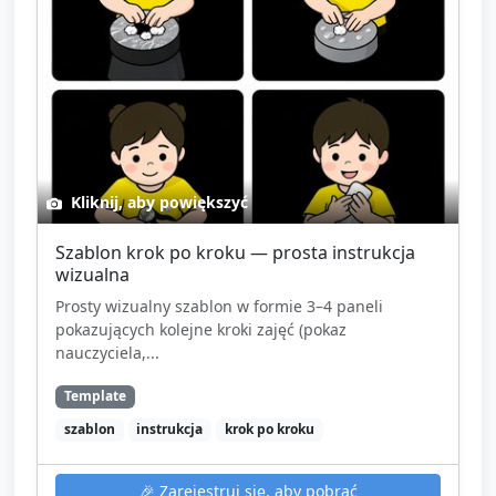
Kliknij, aby powiększyć
Szablon krok po kroku — prosta instrukcja
wizualna
Prosty wizualny szablon w formie 3–4 paneli
pokazujących kolejne kroki zajęć (pokaz
nauczyciela,...
Template
szablon
instrukcja
krok po kroku
🎉
Zarejestruj się, aby pobrać