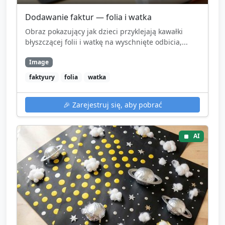
Dodawanie faktur — folia i watka
Obraz pokazujący jak dzieci przyklejają kawałki
błyszczącej folii i watkę na wyschnięte odbicia,...
Image
faktyury
folia
watka
🎉
Zarejestruj się, aby pobrać
AI