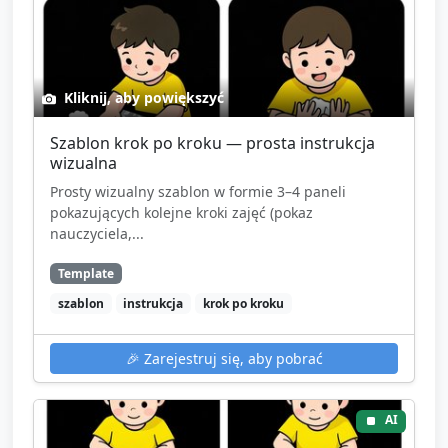
Kliknij, aby powiększyć
Szablon krok po kroku — prosta instrukcja
wizualna
Prosty wizualny szablon w formie 3–4 paneli
pokazujących kolejne kroki zajęć (pokaz
nauczyciela,...
Template
szablon
instrukcja
krok po kroku
🎉
Zarejestruj się, aby pobrać
AI