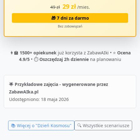
29 zł
49 zł
/mies.
🎁 7 dni za darmo
Bez zobowiązań
👩‍🏫
1500+ opiekunek
już korzysta z ZabawAIki • ⭐
Ocena
4.9/5
• ⏱️
Oszczędzaj 2h dziennie
na planowaniu
🌟 Przykładowe zajęcia - wygenerowane przez
ZabawAIka.pl
Udostępniono:
18 maja 2026
📚 Więcej o "
Dzień Kosmosu
"
🔍 Wszystkie scenariusze