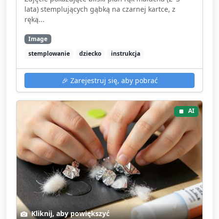
lata) stemplujących gąbką na czarnej kartce, z
ręką...
Image
stemplowanie
dziecko
instrukcja
🎉
Zarejestruj się, aby pobrać
AI
Kliknij, aby powiększyć