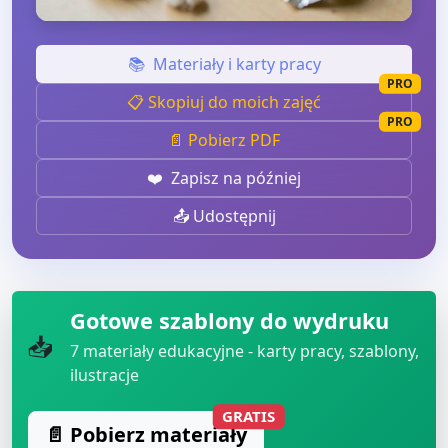
📚
Materiały i karty pracy
PRO
📋 Skopiuj do moich zajęć
PRO
📄 Pobierz PDF
❤️
Zapisz na później
📤 Udostępnij
Gotowe szablony do wydruku
📥
7
materiały edukacyjne - karty pracy, szablony,
ilustracje
GRATIS
📄 Pobierz materiały