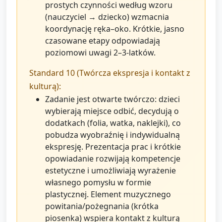
prostych czynności według wzoru
(nauczyciel → dziecko) wzmacnia
koordynację ręka–oko. Krótkie, jasno
czasowane etapy odpowiadają
poziomowi uwagi 2–3-latków.
Standard 10 (Twórcza ekspresja i kontakt z
kulturą):
Zadanie jest otwarte twórczo: dzieci
wybierają miejsce odbić, decydują o
dodatkach (folia, watka, naklejki), co
pobudza wyobraźnię i indywidualną
ekspresję. Prezentacja prac i krótkie
opowiadanie rozwijają kompetencje
estetyczne i umożliwiają wyrażenie
własnego pomysłu w formie
plastycznej. Element muzycznego
powitania/pożegnania (krótka
piosenka) wspiera kontakt z kulturą