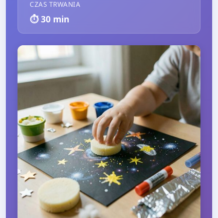
CZAS TRWANIA
⏱️
30
min