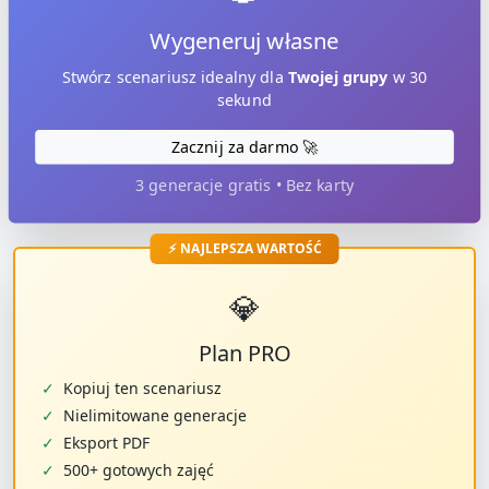
Wygeneruj własne
Stwórz scenariusz idealny dla
Twojej grupy
w 30
sekund
Zacznij za darmo 🚀
3 generacje gratis • Bez karty
⚡ NAJLEPSZA WARTOŚĆ
💎
Plan PRO
✓
Kopiuj ten scenariusz
✓
Nielimitowane generacje
✓
Eksport PDF
✓
500+ gotowych zajęć