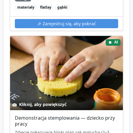
materiały
flatlay
gąbki
🎉
Zarejestruj się, aby pobrać
AI
Kliknij, aby powiększyć
Demonstracja stemplowania — dziecko przy
pracy
Zdjęcie pokazujące bliski plan rąk malucha (2–3