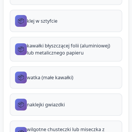
krótkich zdań („To jest...”, „Moja gwiazda
jest...”).
📦
klej w sztyfcie
Warianty dla dzieci o różnych potrzebach:
Dla dzieci o mniejszej sprawności
kawałki błyszczącej folii (aluminiowej)
manualnej: oferować większe gąbki, grubszą
📦
lub metalicznego papieru
kredkę do malowania, pomoc ręki
nauczyciela (ręka w rękę).
Dla dzieci niechętnych dotykowi farby: użyć
📦
watka (małe kawałki)
papierowych naklejek gwiazd i folii zamiast
stemplowania.
📦
naklejki gwiazdki
Zakończenie i
podsumowanie (5 minut)
wilgotne chusteczki lub miseczka z