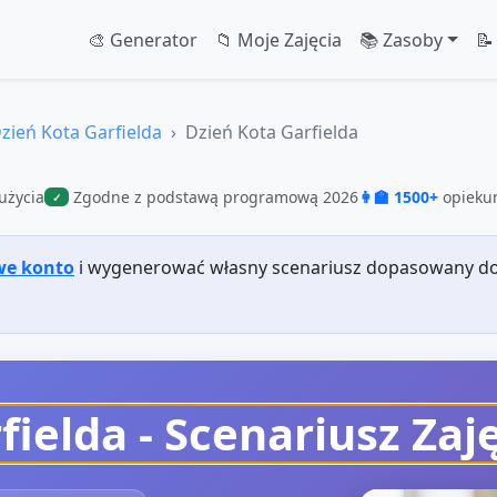
🎨 Generator
📁 Moje Zajęcia
📚 Zasoby
📝
zień Kota Garfielda
Dzień Kota Garfielda
użycia
Zgodne z podstawą programową 2026
👩‍🏫 1500+
opiekun
✓
we konto
i wygenerować własny scenariusz dopasowany do
fielda
- Scenariusz Zaj