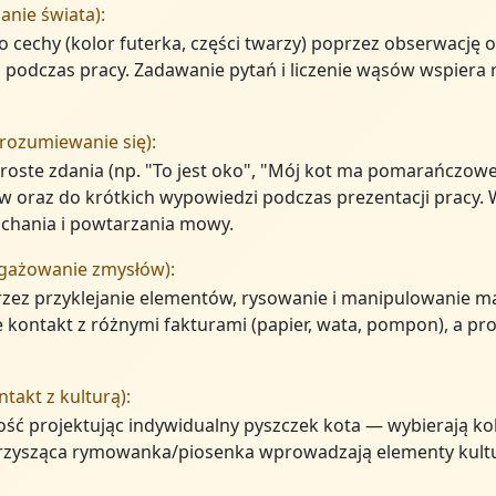
anie świata):
ego cechy (kolor futerka, części twarzy) poprzez obserwację
podczas pracy. Zadawanie pytań i liczenie wąsów wspiera r
rozumiewanie się):
oste zdania (np. "To jest oko", "Mój kot ma pomarańczowe 
ów oraz do krótkich wypowiedzi podczas prezentacji pracy
uchania i powtarzania mowy.
ngażowanie zmysłów):
rzez przyklejanie elementów, rysowanie i manipulowanie m
 kontakt z różnymi fakturami (papier, wata, pompon), a pr
takt z kulturą):
ość projektując indywidualny pyszczek kota — wybierają kol
arzysząca rymowanka/piosenka wprowadzają elementy kultur