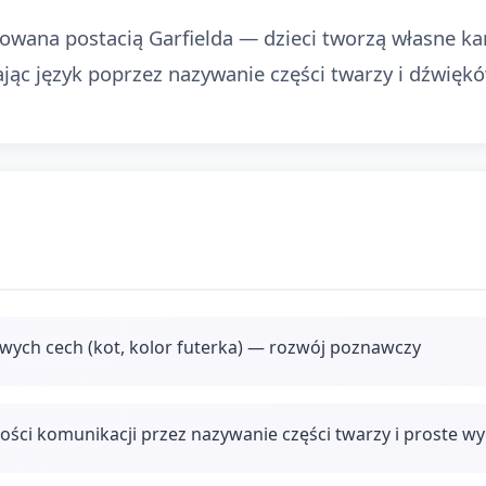
rowana postacią Garfielda — dzieci tworzą własne ka
ając język poprzez nazywanie części twarzy i dźwiękó
wych cech (kot, kolor futerka) — rozwój poznawczy
ności komunikacji przez nazywanie części twarzy i proste w