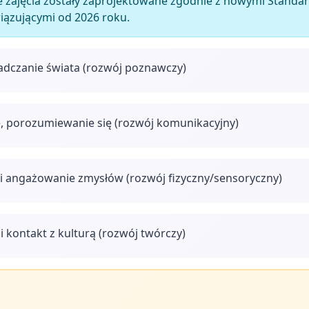
 zajęcia zostały zaprojektowane zgodnie z nowymi Stan
wiązującymi od 2026 roku.
adczanie świata (rozwój poznawczy)
, porozumiewanie się (rozwój komunikacyjny)
i angażowanie zmysłów (rozwój fizyczny/sensoryczny)
i kontakt z kulturą (rozwój twórczy)