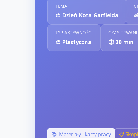
TEMAT
G
🎨
Dzień Kota Garfielda

TYP AKTYWNOŚCI
CZAS TRWANI
🎨
Plastyczna
⏱️
30
min
📚
Materiały i karty pracy
📋 Skop