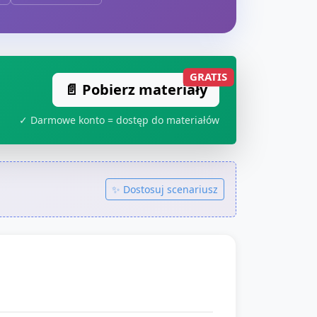
GRATIS
📄 Pobierz materiały
✓ Darmowe konto = dostęp do materiałów
✨ Dostosuj scenariusz