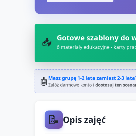
Gotowe szablony do 
📥
6
materiały edukacyjne - karty pracy
Masz grupę
1-2 lata
zamiast
2-3 lata
🤖
Załóż darmowe konto i
dostosuj ten scena
📝
Opis zajęć