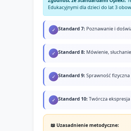
Zgodność ze Standardami Opieki:
Te
Edukacyjnymi dla dzieci do lat 3 obo
Standard
7
:
Poznawanie i doświ
✓
Standard
8
:
Mówienie, słuchanie
✓
Standard
9
:
Sprawność fizyczna 
✓
Standard
10
:
Twórcza ekspresja 
✓
📖 Uzasadnienie metodyczne: