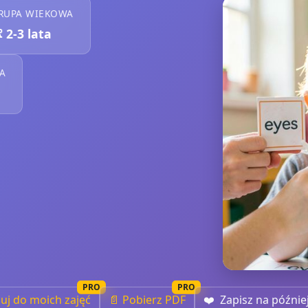
RUPA WIEKOWA

2-3 lata
A
PRO
PRO
iuj do moich zajęć
📄 Pobierz PDF
❤️
Zapisz na późnie