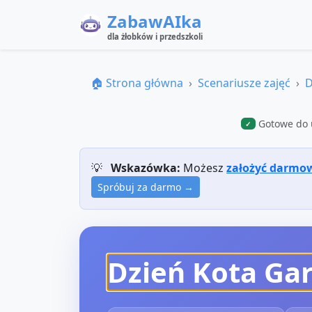
ZabawAIka
dla żłobków i przedszkoli
🏠 Strona główna
Scenariusze zajęć
D
Gotowe do 
✓
💡
Wskazówka:
Możesz
założyć darmo
Spróbuj za darmo →
Dzień Kota Gar