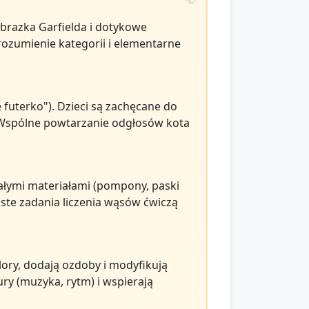
 obrazka Garfielda i dotykowe
ozumienie kategorii i elementarne
futerko"). Dzieci są zachęcane do
. Wspólne powtarzanie odgłosów kota
ałymi materiałami (pompony, paski
oste zadania liczenia wąsów ćwiczą
ory, dodają ozdoby i modyfikują
y (muzyka, rytm) i wspierają