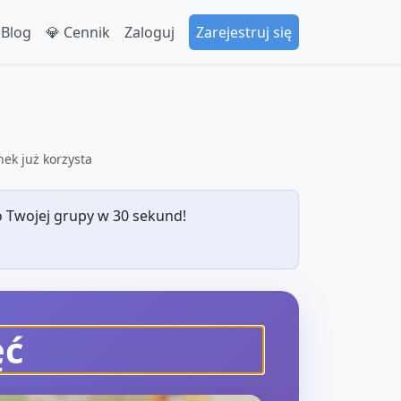
 Blog
💎 Cennik
Zaloguj
Zarejestruj się
ek już korzysta
 Twojej grupy w 30 sekund!
ęć