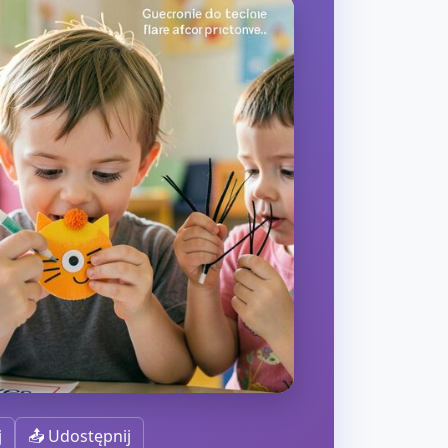
j
📤 Udostępnij