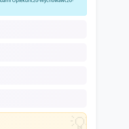
dardami Opiekuńczo-Wychowawczo-