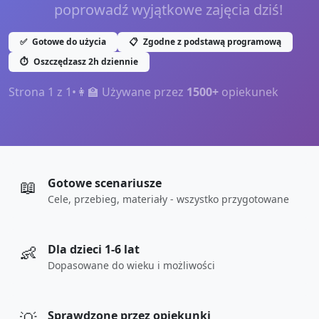
poprowadź wyjątkowe zajęcia dziś!
✅
Gotowe do użycia
📋
Zgodne z podstawą programową
⏱️
Oszczędzasz 2h dziennie
Strona
1
z
1
•
👩‍🏫 Używane przez
1500+
opiekunek
📖
Gotowe scenariusze
Cele, przebieg, materiały - wszystko przygotowane
👶
Dla dzieci 1-6 lat
Dopasowane do wieku i możliwości
Sprawdzone przez opiekunki