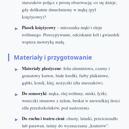
starszaków połącz z prostą obserwacją: co się dzieje,
gdy delikatnie dmuchniemy w mąkę (pył
księżycowy)?
Piasek księżycowy
– mieszanka mąki i oleju
roślinnego. Przesypywanie, odciskanie kół i gwiazdek
wspiera motorykę małą.
Materiały i przygotowanie
Materiały plastyczne
: folia aluminiowa, czarny i
granatowy karton, białe kredki, farby plakatowe,
gąbki, korek, klej, nożyczki (dla starszaków).
Do sensoryki
: mąka, olej roślinny, miski, łyżki,
woreczki strunowe z żelem, brokat w niewielkiej ilości
(dla przedszkolaków, pod nadzorem).
Do ruchu i teatru cieni
: chusty, latarki, prześcieradło
lub parawan, taśmy do wyznaczania „kraterów”.