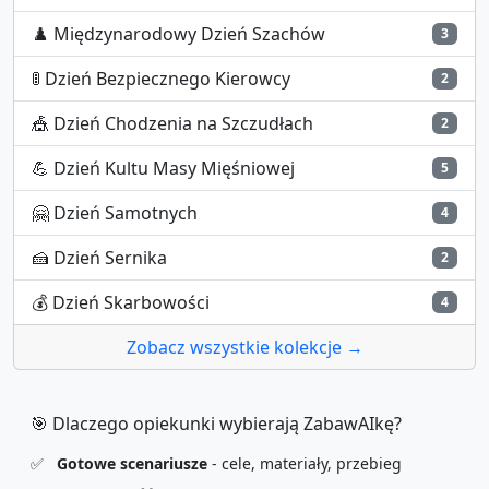
♟️
Międzynarodowy Dzień Szachów
3
🚦
Dzień Bezpiecznego Kierowcy
2
🎪
Dzień Chodzenia na Szczudłach
2
💪
Dzień Kultu Masy Mięśniowej
5
🤗
Dzień Samotnych
4
🍰
Dzień Sernika
2
💰
Dzień Skarbowości
4
Zobacz wszystkie kolekcje →
🎯 Dlaczego opiekunki wybierają ZabawAIkę?
✅
Gotowe scenariusze
- cele, materiały, przebieg