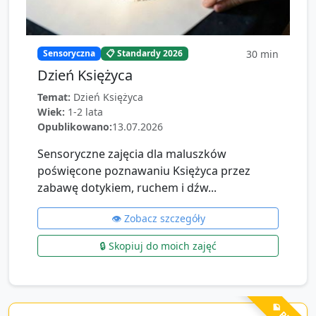
30
min
Sensoryczna
📋 Standardy 2026
Dzień Księżyca
Temat:
Dzień Księżyca
Wiek:
1-2 lata
Opublikowano:
13.07.2026
Sensoryczne zajęcia dla maluszków
poświęcone poznawaniu Księżyca przez
zabawę dotykiem, ruchem i dźw...
👁️ Zobacz szczegóły
🔒 Skopiuj do moich zajęć
💎 PRO