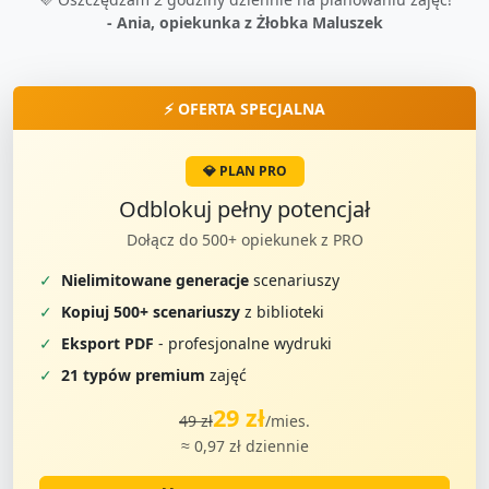
- Ania, opiekunka z Żłobka Maluszek
⚡ OFERTA SPECJALNA
💎 PLAN PRO
Odblokuj pełny potencjał
Dołącz do 500+ opiekunek z PRO
✓
Nielimitowane generacje
scenariuszy
✓
Kopiuj 500+ scenariuszy
z biblioteki
✓
Eksport PDF
- profesjonalne wydruki
✓
21 typów premium
zajęć
29 zł
49 zł
/mies.
≈ 0,97 zł dziennie