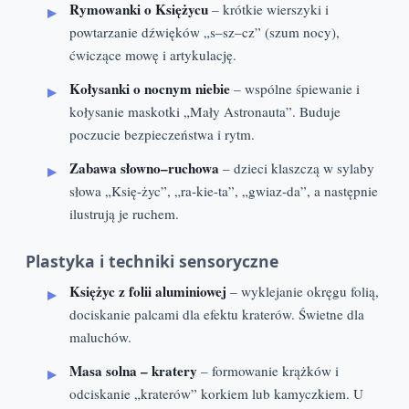
Rymowanki o Księżycu
– krótkie wierszyki i
powtarzanie dźwięków „s–sz–cz” (szum nocy),
ćwiczące mowę i artykulację.
Kołysanki o nocnym niebie
– wspólne śpiewanie i
kołysanie maskotki „Mały Astronauta”. Buduje
poczucie bezpieczeństwa i rytm.
Zabawa słowno–ruchowa
– dzieci klaszczą w sylaby
słowa „Księ-życ”, „ra-kie-ta”, „gwiaz-da”, a następnie
ilustrują je ruchem.
Plastyka i techniki sensoryczne
Księżyc z folii aluminiowej
– wyklejanie okręgu folią,
dociskanie palcami dla efektu kraterów. Świetne dla
maluchów.
Masa solna – kratery
– formowanie krążków i
odciskanie „kraterów” korkiem lub kamyczkiem. U