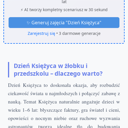
lat
⚡ AI tworzy kompletny scenariusz w 30 sekund
✨ Generuj zajęcia "
Dzień Księżyca
"
Zarejestruj się
• 3 darmowe generacje
Dzień Księżyca w żłobku i
przedszkolu – dlaczego warto?
Dzień Księżyca to doskonała okazja, aby rozbudzić
ciekawość świata u najmłodszych i połączyć zabawę z
nauką. Temat Księżyca naturalnie angażuje dzieci w
wieku 1–6 lat: błyszczące faktury, gra świateł i cieni,
opowieści o nocnym niebie oraz ruchowe wyzwania
astronautów tworzą idealne tło do budowania