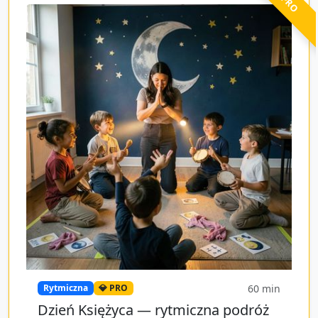
60
min
Rytmiczna
💎 PRO
Dzień Księżyca — rytmiczna podróż