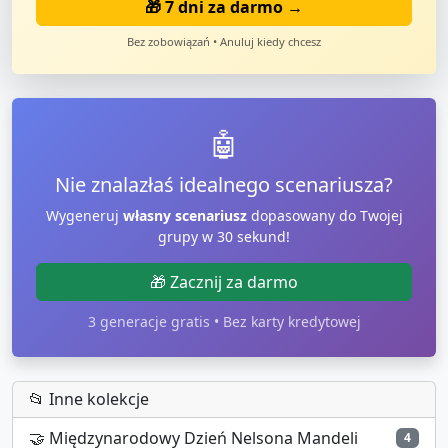
🎁 7 dni za darmo →
Bez zobowiązań • Anuluj kiedy chcesz
🤖
Nie znalazłaś idealnego scenariusza?
Wygeneruj
własny scenariusz
dopasowany do Twojej
grupy w 30 sekund!
🎁 Zacznij za darmo
3 generacje gratis • Bez karty kredytowej
📂 Inne kolekcje
🤝
Międzynarodowy Dzień Nelsona Mandeli
4