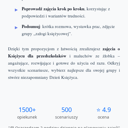
Poprowadź zajęcia krok po kroku
, korzystając z
podpowiedzi i wariantów trudności.
Podsumuj
: krótka rozmowa, wystawka prac, zdjęcie
grupy „załogi księżycowej”.
zajęcia o
Dzięki tym propozycjom z łatwością zrealizujesz
Księżycu dla przedszkolaków
i maluchów ze żłobka –
angażujące, rozwijające i gotowe do użycia od razu. Odkryj
wszystkie scenariusze, wybierz najlepsze dla swojej grupy i
stwórz niezapomniany Dzień Księżyca.
1500+
500
⭐ 4.9
opiekunek
scenariuszy
ocena
"💜 Oszczędzam 2 godziny dziennie na planowaniu zajęć!"