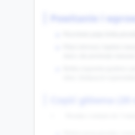
Powitanie i wpro
Przywitanie grupy krótką piosenk
Pokaż rekwizyty: kapelusz mary
dzieci, aby powtórzyły (marynarz,
Krótka rozgrzewka językowa: p
słowo. Zachęcaj do wypowiadani
Część główna (20
Piosenka z ruchami (ok. 5 minu
Wybierz prostą piosenkę o morzu