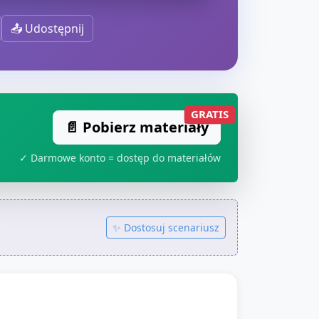
📤 Udostępnij
GRATIS
📄 Pobierz materiały
✓ Darmowe konto = dostęp do materiałów
✨ Dostosuj scenariusz