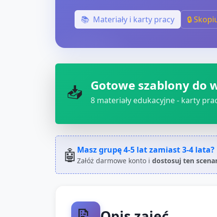
📚
Materiały i karty pracy
🔒 Skopi
Gotowe szablony do 
📥
8
materiały edukacyjne - karty pracy
Masz grupę
4-5 lat
zamiast
3-4 lata
?
🤖
Załóż darmowe konto i
dostosuj ten scena
📝
Opis zajęć