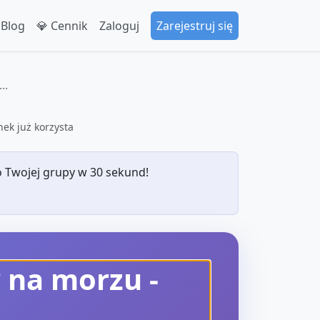
 Blog
💎 Cennik
Zaloguj
Zarejestruj się
..
ek już korzysta
 Twojej grupy w 30 sekund!
 na morzu
-