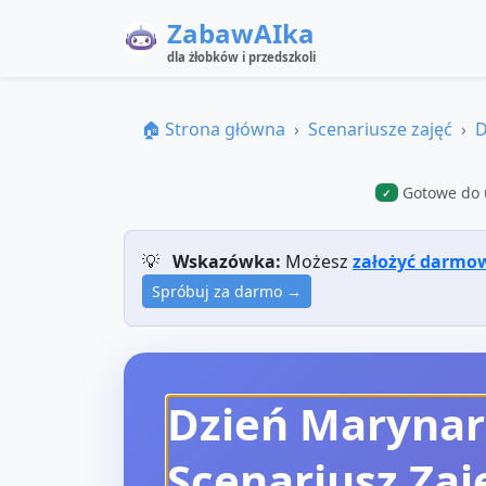
ZabawAIka
dla żłobków i przedszkoli
🏠 Strona główna
Scenariusze zajęć
D
Gotowe do 
✓
💡
Wskazówka:
Możesz
założyć darmo
Spróbuj za darmo →
Dzień Marynar
Scenariusz Zaj