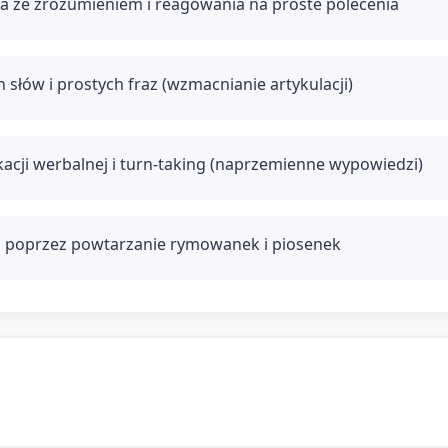
ia ze zrozumieniem i reagowania na proste polecenia
słów i prostych fraz (wzmacnianie artykulacji)
acji werbalnej i turn-taking (naprzemienne wypowiedzi)
j poprzez powtarzanie rymowanek i piosenek