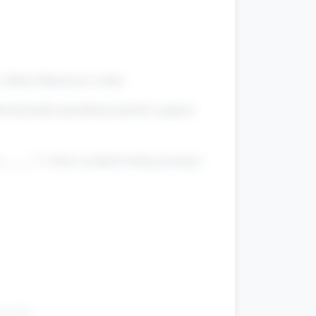
, dzieci klaszczą w rytm.
zwij każdy przedmiot powoli i poproś
____") i dzieci podpowiadają pasujące
erszyk.