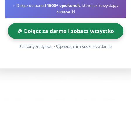
✨ Dołącz do ponad
1500+ opiekunek
, które już korzystają z
ZabawAIki
papierowej łódki jako rekwizytu. W kluczowych momentach pop
🎉 Dołącz za darmo i zobacz wszystko
Co widzisz?", "Gdzie jest ryba?". Dzieci odpowiadają krótki
Bez karty kredytowej · 3 generacje miesięcznie za darmo
bawa ruchowa z językowym akcentem (ok. 3 minut)
i poleceniami: "Marynarz staje na palcach", "Pogadaj z mewą
 słowo-klucz związane z morzem, aby utrwalić słownictwo i r