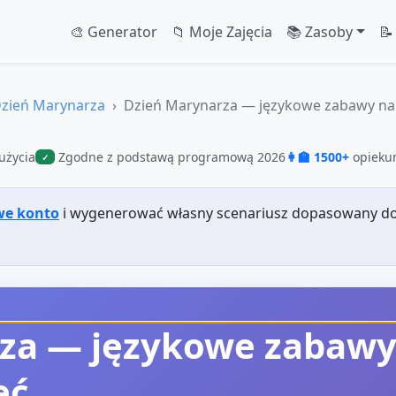
🎨 Generator
📁 Moje Zajęcia
📚 Zasoby
📝
zień Marynarza
Dzień Marynarza — językowe zabawy na.
użycia
Zgodne z podstawą programową 2026
👩‍🏫 1500+
opiekun
✓
we konto
i wygenerować własny scenariusz dopasowany do
za — językowe zabawy
ęć