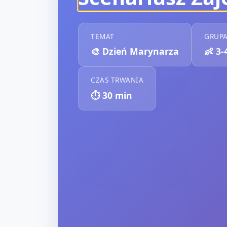
TEMAT
GRUP
🎨
Dzień Marynarza
👶
3-
CZAS TRWANIA
⏱️
30
min