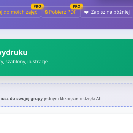
PRO
PRO
uj do moich zajęć
🔒 Pobierz PDF
❤️
Zapisz na później
wydruku
, szablony, ilustracje
riusz do swojej grupy
jednym kliknięciem dzięki AI!