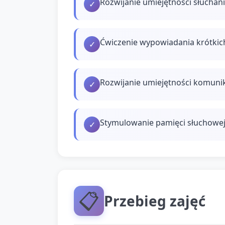
Rozwijanie umiejętności słuchan
✓
Ćwiczenie wypowiadania krótkich 
✓
Rozwijanie umiejętności komunik
✓
Stymulowanie pamięci słuchowe
✓
📋
Przebieg zajęć