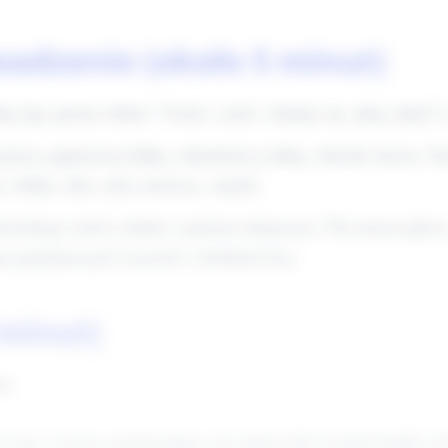
wadzenie (około 5 minut)
ą (np. prosty refren: "Cześć, cześć, witamy się, ahoj, ahoj!")
narza, papierową łódkę, zabawkową rybkę, obrazki morza. Na
 łódka, fala, ryba, kotwica, statek).
rowadzący mówi zdanie z pustym miejscem ("Na morzu pływa 
a pojedynczych wyrazów i krótkich fraz.
 minut)
t)
 (np. 4 wersy, powtarzający się refren) lub wymyśl krótki wi