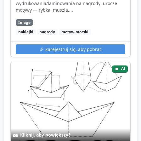
wydrukowania/laminowania na nagrody: urocze
motywy — rybka, muszla,...
Image
naklejki
nagrody
motyw-morski
🎉
Zarejestruj się, aby pobrać
AI
Kliknij, aby powiększyć