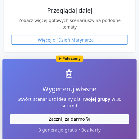
Przeglądaj dalej
Zobacz więcej gotowych scenariuszy na podobne
tematy
Więcej o "
Dzień Marynarza
" →
✨ Polecamy
🤖
Wygeneruj własne
Stwórz scenariusz idealny dla
Twojej grupy
w 30
sekund
Zacznij za darmo 🚀
3 generacje gratis • Bez karty