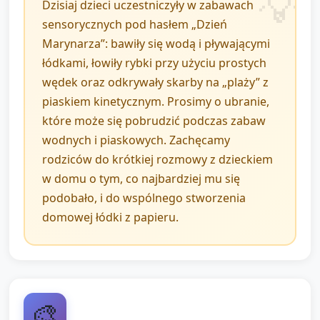
Dzisiaj dzieci uczestniczyły w zabawach
dziecko, aby krótko powiedziało (1–2 słowa) co
sensorycznych pod hasłem „Dzień
najbardziej mu się podobało: „łódka”, „rybka”,
Marynarza”: bawiły się wodą i pływającymi
„piasek”.
łódkami, łowiły rybki przy użyciu prostych
Podziękuj grupie za wspólną podróż „po morzu”,
wędek oraz odkrywały skarby na „plaży” z
możesz rozdać drobne naklejki z motywem morskim
piaskiem kinetycznym. Prosimy o ubranie,
jako pamiątkę.
które może się pobrudzić podczas zabaw
Na koniec wykonaj krótkie wyciszenie: dzieci leżą
wodnych i piaskowych. Zachęcamy
lub siedzą, zamykają oczy i słuchają dźwięków
rodziców do krótkiej rozmowy z dzieckiem
morza (opiekun może cicho zaśpiewać lub użyć
w domu o tym, co najbardziej mu się
nagrania) – kilka głębokich oddechów, potem
podobało, i do wspólnego stworzenia
pożegnanie.
domowej łódki z papieru.
🎨