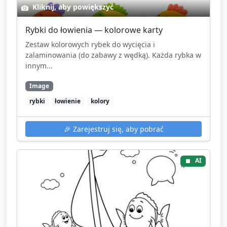
Kliknij, aby powiększyć
Rybki do łowienia — kolorowe karty
Zestaw kolorowych rybek do wycięcia i
zalaminowania (do zabawy z wędką). Każda rybka w
innym...
Image
rybki
łowienie
kolory
🎉
Zarejestruj się, aby pobrać
AI