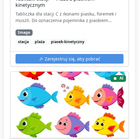
kinetycznym
Tabliczka dla stacji C z ikonami piasku, foremek i
muszli. Do oznaczenia pojemnika z piaskiem...
Image
stacja
plaża
piasek-kinetyczny
🎉
Zarejestruj się, aby pobrać
AI