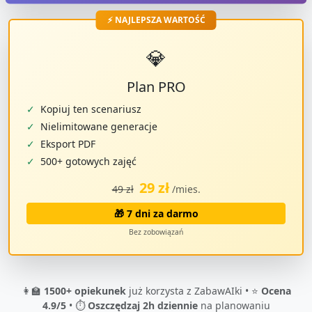
⚡ NAJLEPSZA WARTOŚĆ
💎
Plan PRO
✓
Kopiuj ten scenariusz
✓
Nielimitowane generacje
✓
Eksport PDF
✓
500+ gotowych zajęć
29 zł
49 zł
/mies.
🎁 7 dni za darmo
Bez zobowiązań
👩‍🏫
1500+ opiekunek
już korzysta z ZabawAIki • ⭐
Ocena
4.9/5
• ⏱️
Oszczędzaj 2h dziennie
na planowaniu