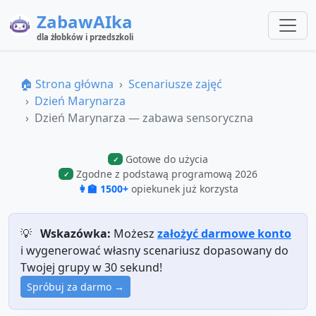
ZabawAIka
dla żłobków i przedszkoli
🏠 Strona główna
Scenariusze zajęć
Dzień Marynarza
Dzień Marynarza — zabawa sensoryczna
Gotowe do użycia
✓
Zgodne z podstawą programową 2026
✓
👩‍🏫 1500+
opiekunek już korzysta
💡
Wskazówka:
Możesz
założyć darmowe konto
i wygenerować własny scenariusz dopasowany do
Twojej grupy w 30 sekund!
Spróbuj za darmo →