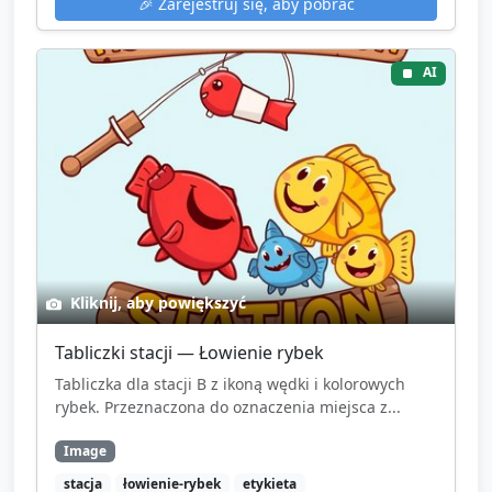
🎉
Zarejestruj się, aby pobrać
AI
Kliknij, aby powiększyć
Tabliczki stacji — Łowienie rybek
Tabliczka dla stacji B z ikoną wędki i kolorowych
rybek. Przeznaczona do oznaczenia miejsca z...
Image
stacja
łowienie-rybek
etykieta