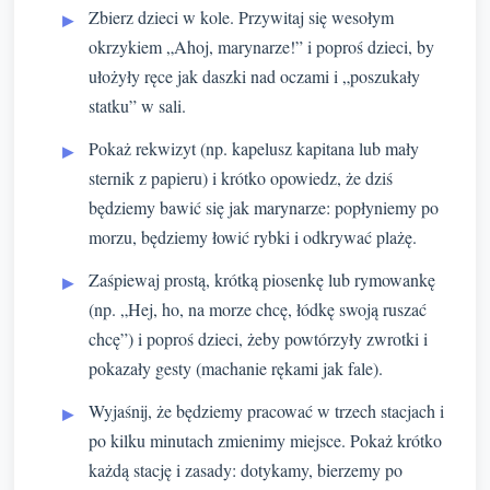
Zbierz dzieci w kole. Przywitaj się wesołym
okrzykiem „Ahoj, marynarze!” i poproś dzieci, by
ułożyły ręce jak daszki nad oczami i „poszukały
statku” w sali.
Pokaż rekwizyt (np. kapelusz kapitana lub mały
sternik z papieru) i krótko opowiedz, że dziś
będziemy bawić się jak marynarze: popłyniemy po
morzu, będziemy łowić rybki i odkrywać plażę.
Zaśpiewaj prostą, krótką piosenkę lub rymowankę
(np. „Hej, ho, na morze chcę, łódkę swoją ruszać
chcę”) i poproś dzieci, żeby powtórzyły zwrotki i
pokazały gesty (machanie rękami jak fale).
Wyjaśnij, że będziemy pracować w trzech stacjach i
po kilku minutach zmienimy miejsce. Pokaż krótko
każdą stację i zasady: dotykamy, bierzemy po