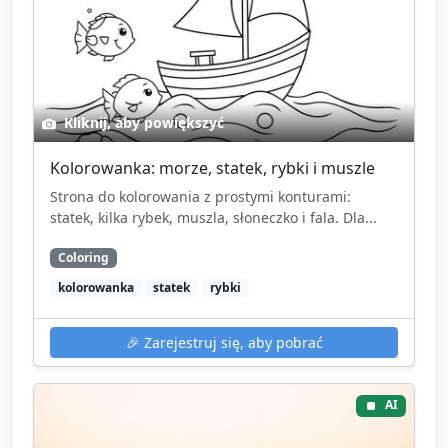
Kliknij, aby powiększyć
Kolorowanka: morze, statek, rybki i muszle
Strona do kolorowania z prostymi konturami:
statek, kilka rybek, muszla, słoneczko i fala. Dla...
Coloring
kolorowanka
statek
rybki
🎉
Zarejestruj się, aby pobrać
AI