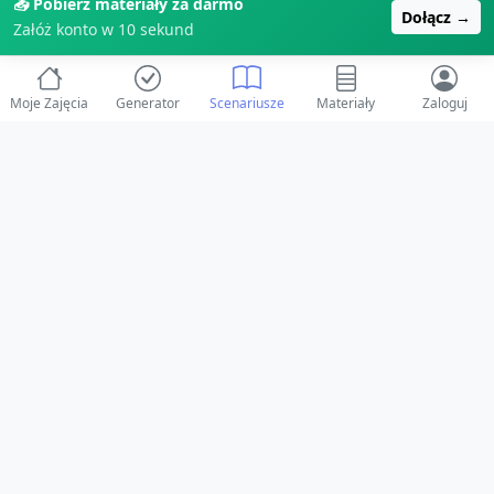
📥 Pobierz materiały za darmo
Dołącz →
Załóż konto w 10 sekund
Moje Zajęcia
Generator
Scenariusze
Materiały
Zaloguj
© 2025 ZabawAIka.pl - Generator zajęć dla żłobka
Stworzone z ❤️ dla opiekunów i dzieci
Obserwuj nas na Facebooku!
Przejdź do Facebook