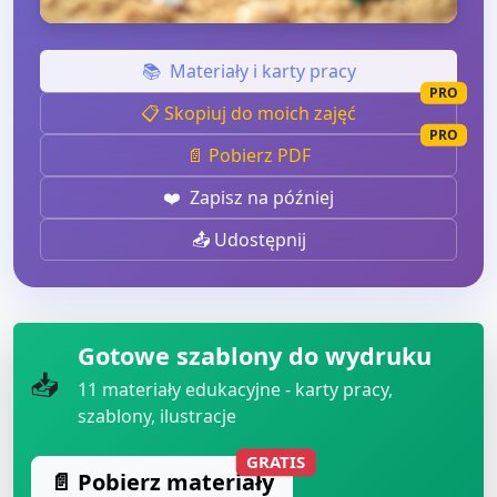
📚
Materiały i karty pracy
PRO
📋 Skopiuj do moich zajęć
PRO
📄 Pobierz PDF
❤️
Zapisz na później
📤 Udostępnij
Gotowe szablony do wydruku
📥
11
materiały edukacyjne - karty pracy,
szablony, ilustracje
GRATIS
📄 Pobierz materiały