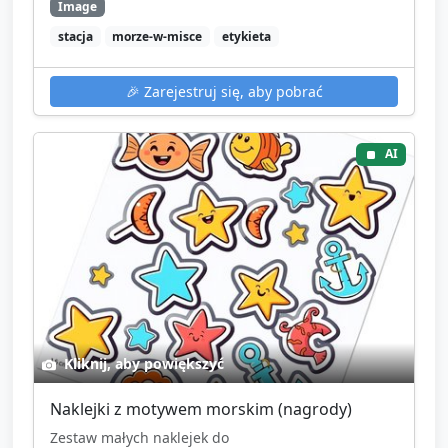
Image
stacja
morze-w-misce
etykieta
🎉
Zarejestruj się, aby pobrać
AI
Kliknij, aby powiększyć
Naklejki z motywem morskim (nagrody)
Zestaw małych naklejek do