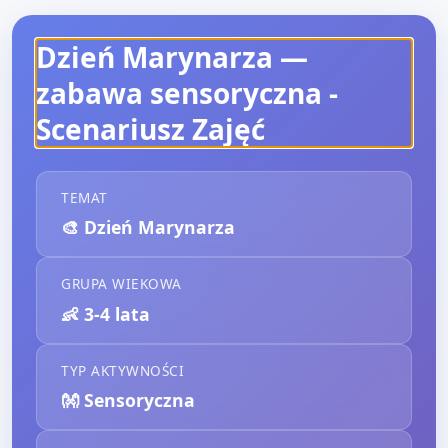
Dzień Marynarza —
zabawa sensoryczna
-
Scenariusz Zajęć
TEMAT
🎨
Dzień Marynarza
GRUPA WIEKOWA
👶
3-4 lata
TYP AKTYWNOŚCI
👐
Sensoryczna