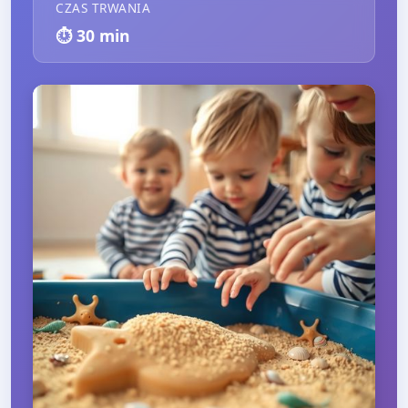
CZAS TRWANIA
⏱️
30
min