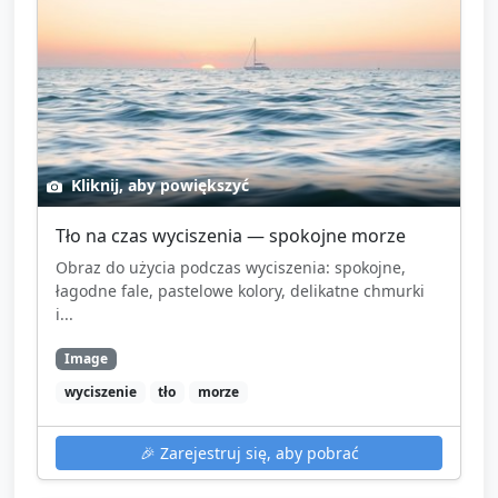
Kliknij, aby powiększyć
Tło na czas wyciszenia — spokojne morze
Obraz do użycia podczas wyciszenia: spokojne,
łagodne fale, pastelowe kolory, delikatne chmurki
i...
Image
wyciszenie
tło
morze
🎉
Zarejestruj się, aby pobrać