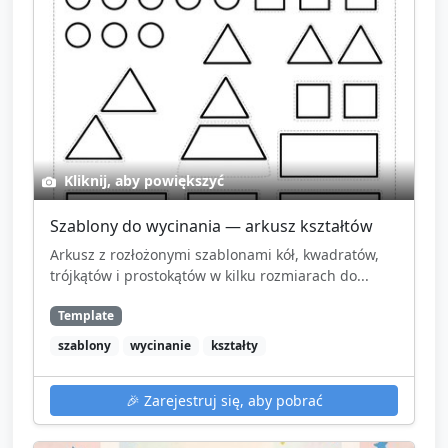
Kliknij, aby powiększyć
Szablony do wycinania — arkusz kształtów
Arkusz z rozłożonymi szablonami kół, kwadratów,
trójkątów i prostokątów w kilku rozmiarach do...
Template
szablony
wycinanie
kształty
🎉
Zarejestruj się, aby pobrać