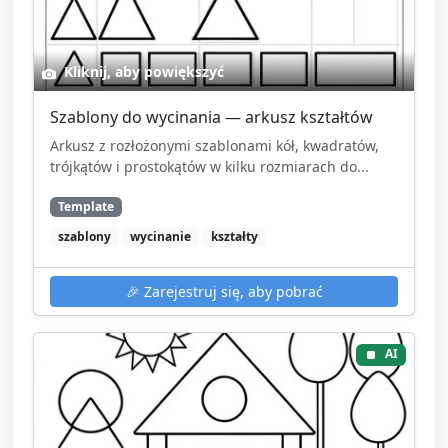
Kliknij, aby powiększyć
Szablony do wycinania — arkusz kształtów
Arkusz z rozłożonymi szablonami kół, kwadratów,
trójkątów i prostokątów w kilku rozmiarach do...
Template
szablony
wycinanie
kształty
🎉
Zarejestruj się, aby pobrać
AI