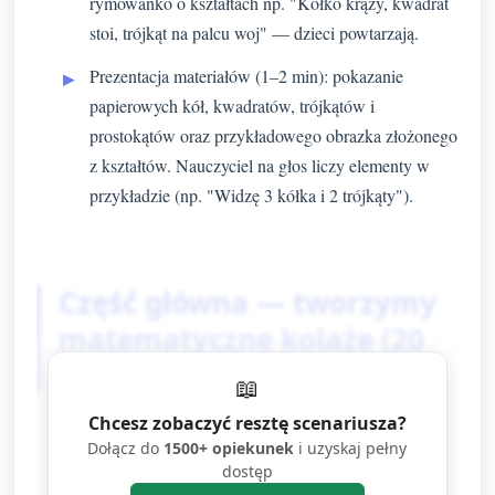
rymowanko o kształtach np. "Kółko krąży, kwadrat
stoi, trójkąt na palcu woj" — dzieci powtarzają.
Prezentacja materiałów (1–2 min): pokazanie
papierowych kół, kwadratów, trójkątów i
prostokątów oraz przykładowego obrazka złożonego
z kształtów. Nauczyciel na głos liczy elementy w
przykładzie (np. "Widzę 3 kółka i 2 trójkąty").
Część główna — tworzymy
matematyczne kolaże (20
minut)
📖
Chcesz zobaczyć resztę scenariusza?
Rozdzielenie materiałów (2 min): każde dziecko
Dołącz do
1500+ opiekunek
i uzyskaj pełny
otrzymuje kartkę bazową, zestaw kolorowego
dostęp
papieru lub już wyciętych prostych kształtów