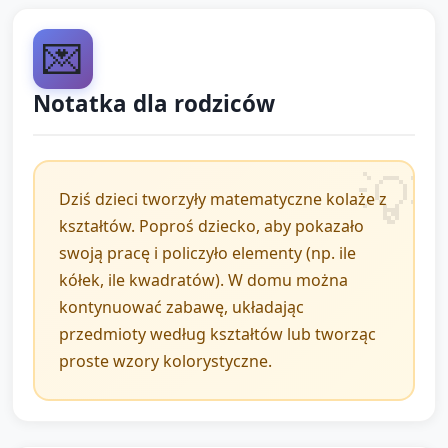
podsumowanie (5 minut)
💌
Sprzątanie materiałów przy wspólnej piosence (1–2
min).
Notatka dla rodziców
Krąg końcowy (3–4 min): każde dziecko krótko
mówi, co zrobiło (np. "Zrobiłem robota z 2 kółek i 3
kwadratów"). Nauczyciel podsumowuje
Dziś dzieci tworzyły matematyczne kolaże z
najważniejsze spostrzeżenia: rozpoznawane figury,
kształtów. Poproś dziecko, aby pokazało
liczenie, porównania.
swoją pracę i policzyło elementy (np. ile
Informacja dla rodziców (krótkie przypomnienie):
kółek, ile kwadratów). W domu można
dziecko zabiera pracę do domu (jeśli to ustalone) i
kontynuować zabawę, układając
prośba o krótką rozmowę z dzieckiem o kształtach.
przedmioty według kształtów lub tworząc
proste wzory kolorystyczne.