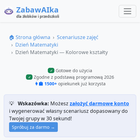
ZabawAIka
dla żłobków i przedszkoli
🏠 Strona główna
Scenariusze zajęć
Dzień Matematyki
Dzień Matematyki — Kolorowe kształty
Gotowe do użycia
✓
Zgodne z podstawą programową 2026
✓
👩‍🏫 1500+
opiekunek już korzysta
💡
Wskazówka:
Możesz
założyć darmowe konto
i wygenerować własny scenariusz dopasowany do
Twojej grupy w 30 sekund!
Spróbuj za darmo →