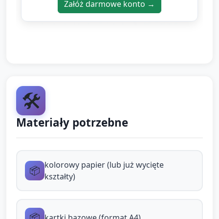
Załóż darmowe konto →
(opcjonalnie część kształtów do samodzielnego
wycięcia), klej w sztyfcie, kredki lub flamastry.
Zadanie główne (12–14 min): dzieci tworzą obrazek
(np. dom, zwierzątko, robot) składając go z kół,
kwadratów, trójkątów i prostokątów.
Zachęcaj do liczenia elementów podczas
🛠️
przyklejania: "Ile masz kółek? Policz
głośno."
Materiały potrzebne
Zachęcaj do używania słów
porównawczych: "Które kółko jest większe,
a które mniejsze?".
kolorowy papier (lub już wycięte
📦
kształty)
Zachęcaj do tworzenia prostych wzorów
kolorystycznych (np. czerwony–niebieski–
czerwony) i liczenia powtórzeń.
📦
kartki bazowe (format A4)