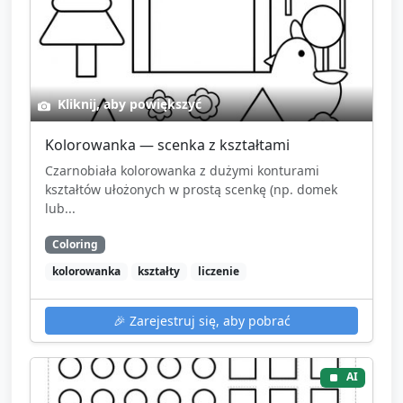
Kliknij, aby powiększyć
Kolorowanka — scenka z kształtami
Czarnobiała kolorowanka z dużymi konturami
kształtów ułożonych w prostą scenkę (np. domek
lub...
Coloring
kolorowanka
kształty
liczenie
🎉
Zarejestruj się, aby pobrać
AI