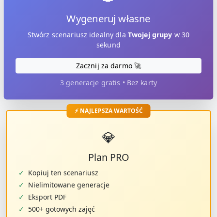
Wygeneruj własne
Stwórz scenariusz idealny dla
Twojej grupy
w 30
sekund
Zacznij za darmo 🚀
3 generacje gratis • Bez karty
⚡ NAJLEPSZA WARTOŚĆ
💎
Plan PRO
✓
Kopiuj ten scenariusz
✓
Nielimitowane generacje
✓
Eksport PDF
✓
500+ gotowych zajęć