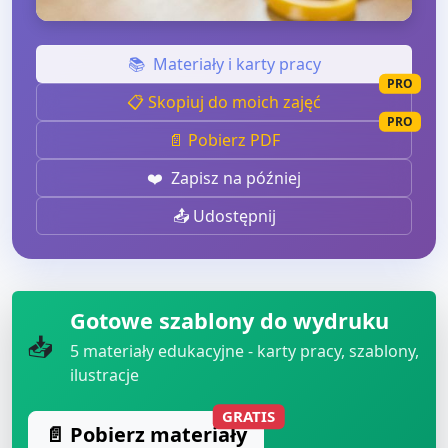
📚
Materiały i karty pracy
PRO
📋 Skopiuj do moich zajęć
PRO
📄 Pobierz PDF
❤️
Zapisz na później
📤 Udostępnij
Gotowe szablony do wydruku
📥
5
materiały edukacyjne - karty pracy, szablony,
ilustracje
GRATIS
📄 Pobierz materiały