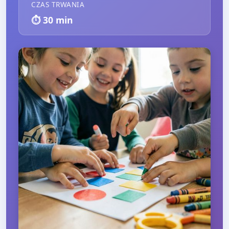
CZAS TRWANIA
⏱️
30
min