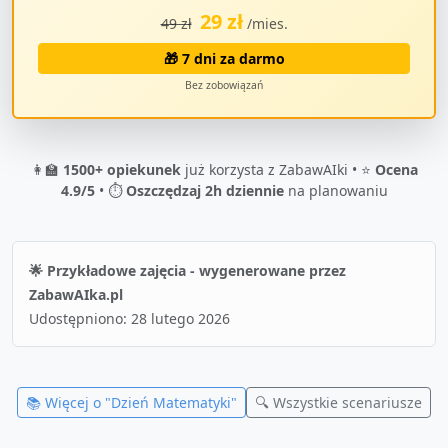
29 zł
49 zł
/mies.
🎁 7 dni za darmo
Bez zobowiązań
👩‍🏫
1500+ opiekunek
już korzysta z ZabawAIki • ⭐
Ocena
4.9/5
• ⏱️
Oszczędzaj 2h dziennie
na planowaniu
🌟 Przykładowe zajęcia - wygenerowane przez
ZabawAIka.pl
Udostępniono:
28 lutego 2026
📚 Więcej o "
Dzień Matematyki
"
🔍 Wszystkie scenariusze