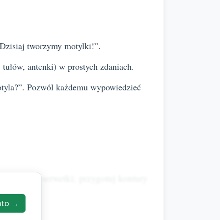
„Dzisiaj tworzymy motylki!”.
tułów, antenki) w prostych zdaniach.
 motyla?”. Pozwól każdemu wypowiedzieć
i z wodą i serwetki; przygotuj kontury
 pracę).
nto →