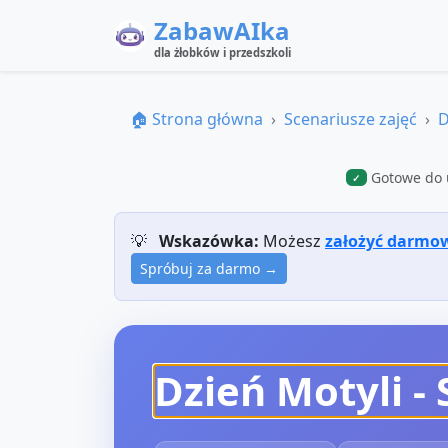
ZabawAIka
dla żłobków i przedszkoli
🏠 Strona główna
Scenariusze zajęć
D
Gotowe do 
✓
💡
Wskazówka:
Możesz
założyć darmo
Spróbuj za darmo →
Dzień Motyli
- 