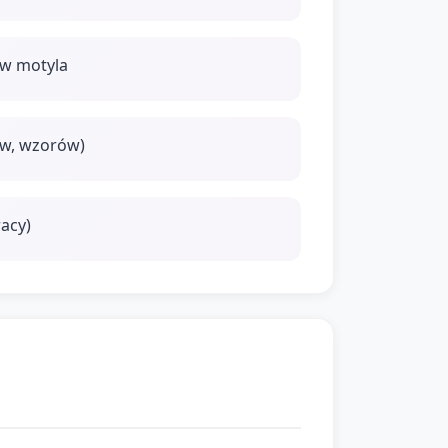
ów motyla
ów, wzorów)
racy)