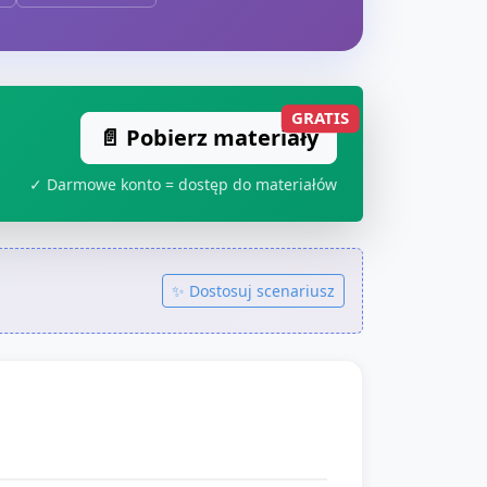
GRATIS
📄 Pobierz materiały
✓ Darmowe konto = dostęp do materiałów
✨ Dostosuj scenariusz