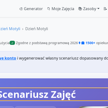
🎨 Generator
📁 Moje Zajęcia
📚 Zasoby
📝
zień Motyli
Dzień Motyli
użycia
Zgodne z podstawą programową 2026
👩‍🏫 1500+
opiekun
✓
we konto
i wygenerować własny scenariusz dopasowany do
Scenariusz Zajęć