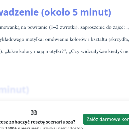
wadzenie (około 5 minut)
ymowanką na powitanie (1–2 zwrotki), zaproszenie do zajęć: 
kładowego motylka: omówienie kolorów i kształtu (skrzydła, 
ia): „Jakie kolory mają motylki?”, „Czy widziałyście kiedyś
 minut)
n): rozłóż kartki, farby/tempera, pędzle/gąbki, miseczk
📖
wycięte prostokąty lub owalne paski, jeśli chcesz ułatwić
Załóż darmowe ko
esz zobaczyć resztę scenariusza?
 do
1500+ opiekunek
i uzyskaj pełny dostęp