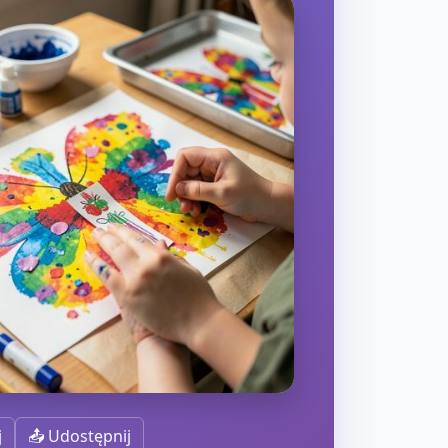
j
📤 Udostępnij