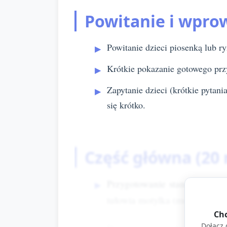
Powitanie i wpro
Powitanie dzieci piosenką lub r
Krótkie pokazanie gotowego przy
Zapytanie dzieci (krótkie pytan
się krótko.
Część główna (20
Przygotowanie stanowisk (2 mi
tułowia motylka (możesz mieć 
Chc
Dołącz