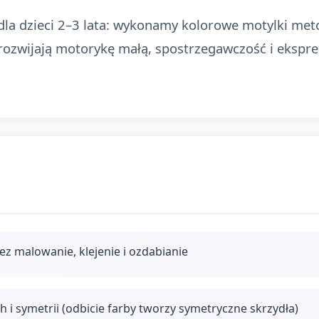
 dla dzieci 2–3 lata: wykonamy kolorowe motylki met
rozwijają motorykę małą, spostrzegawczość i ekspres
z malowanie, klejenie i ozdabianie
i symetrii (odbicie farby tworzy symetryczne skrzydła)