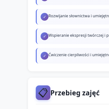
Rozwijanie słownictwa i umieję
✓
Wspieranie ekspresji twórczej i
✓
Ćwiczenie cierpliwości i umiejętn
✓
📋
Przebieg zajęć