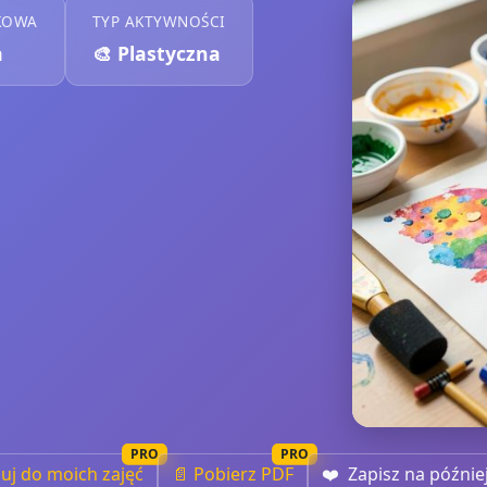
KOWA
TYP AKTYWNOŚCI
a
🎨
Plastyczna
PRO
PRO
iuj do moich zajęć
📄 Pobierz PDF
❤️
Zapisz na późnie