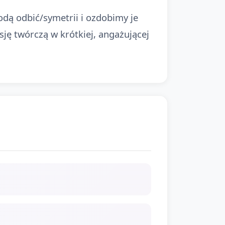
odą odbić/symetrii i ozdobimy je
ję twórczą w krótkiej, angażującej