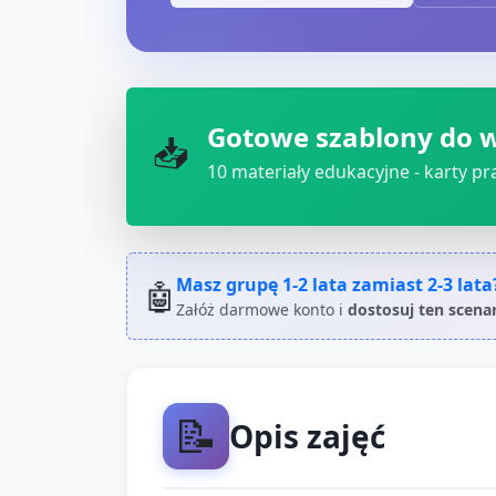
Gotowe szablony do 
📥
10
materiały edukacyjne - karty pra
Masz grupę
1-2 lata
zamiast
2-3 lata
🤖
Załóż darmowe konto i
dostosuj ten scena
📝
Opis zajęć