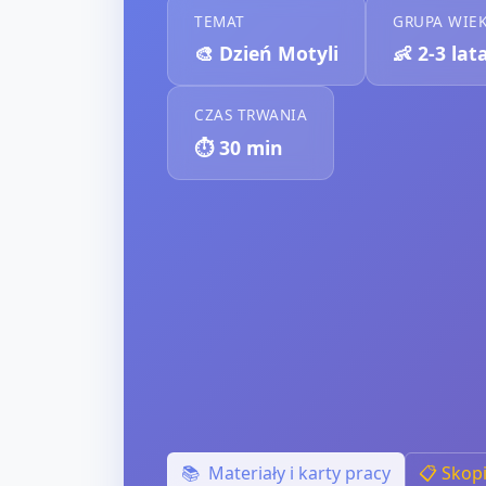
TEMAT
GRUPA WIE
🎨
Dzień Motyli
👶
2-3 lat
CZAS TRWANIA
⏱️
30
min
📚
Materiały i karty pracy
📋 Skop