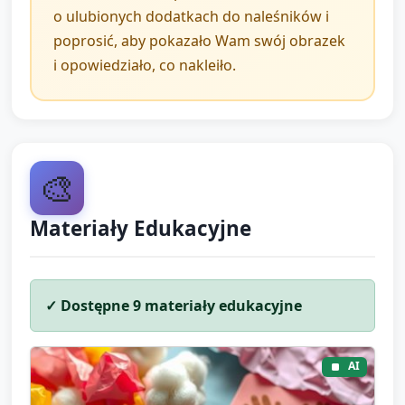
Powtórz krótką rymowankę raz-dwa razem z
o ulubionych dodatkach do naleśników i
dziećmi. Pożegnanie imienne, zachęta: "Do
poprosić, aby pokazało Wam swój obrazek
jutra! Opowiedz w domu o swoim
i opowiedziało, co nakleiło.
naleśniku."
🎨
Materiały Edukacyjne
✓ Dostępne
9
materiały edukacyjne
AI