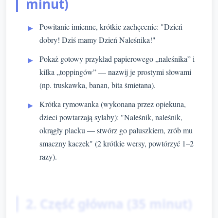
minut)
Powitanie imienne, krótkie zachęcenie: "Dzień
dobry! Dziś mamy Dzień Naleśnika!"
Pokaż gotowy przykład papierowego „naleśnika” i
kilka „toppingów” — nazwij je prostymi słowami
(np. truskawka, banan, bita śmietana).
Krótka rymowanka (wykonana przez opiekuna,
dzieci powtarzają sylaby): "Naleśnik, naleśnik,
okrągły placku — stwórz go paluszkiem, zrób mu
smaczny kaczek" (2 krótkie wersy, powtórzyć 1–2
razy).
2. Część główna (35 minut)