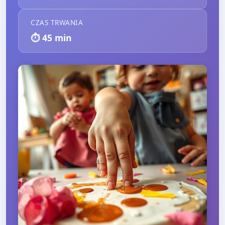
CZAS TRWANIA
⏱️
45
min