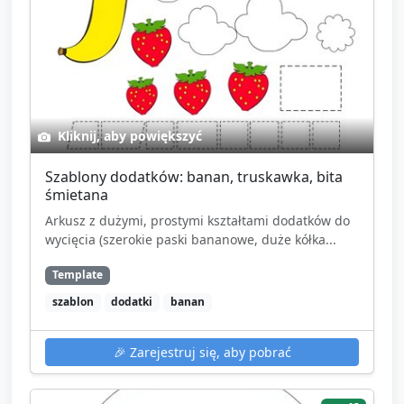
Kliknij, aby powiększyć
Szablony dodatków: banan, truskawka, bita
śmietana
Arkusz z dużymi, prostymi kształtami dodatków do
wycięcia (szerokie paski bananowe, duże kółka...
Template
szablon
dodatki
banan
🎉
Zarejestruj się, aby pobrać