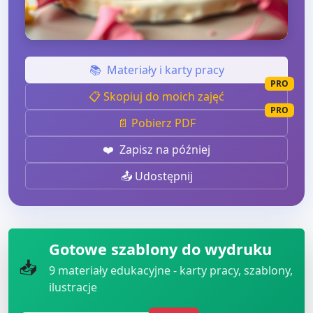
📚
Materiały i karty pracy
PRO
📋 Skopiuj do moich zajęć
PRO
📄 Pobierz PDF
❤️
Zapisz na później
📤 Udostępnij
Gotowe szablony do wydruku
📥
9
materiały edukacyjne - karty pracy, szablony,
ilustracje