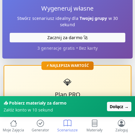
Wygeneruj własne
Stwórz scenariusz idealny dla
Twojej grupy
w 30
sekund
Zacznij za darmo 🚀
3 generacje gratis • Bez karty
⚡ NAJLEPSZA WARTOŚĆ
💎
Plan PRO
📥 Pobierz materiały za darmo
✓
Kopiuj ten scenariusz
Dołącz →
Załóż konto w 10 sekund
✓
Nielimitowane generacje
✓
Eksport PDF
✓
500+ gotowych zajęć
Moje Zajęcia
Generator
Scenariusze
Materiały
Zaloguj