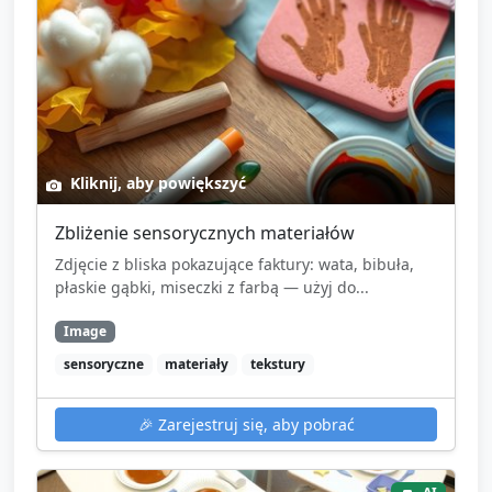
Kliknij, aby powiększyć
Zbliżenie sensorycznych materiałów
Zdjęcie z bliska pokazujące faktury: wata, bibuła,
płaskie gąbki, miseczki z farbą — użyj do...
Image
sensoryczne
materiały
tekstury
🎉
Zarejestruj się, aby pobrać