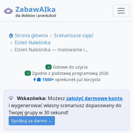
ZabawAIka
dla żłobków i przedszkoli
🏠 Strona główna
Scenariusze zajęć
Dzień Naleśnika
Dzień Naleśnika — malowanie i...
Gotowe do użycia
✓
Zgodne z podstawą programową 2026
✓
👩‍🏫 1500+
opiekunek już korzysta
💡
Wskazówka:
Możesz
założyć darmowe konto
i wygenerować własny scenariusz dopasowany do
Twojej grupy w 30 sekund!
Spróbuj za darmo →