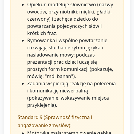
Opiekun modeluje słownictwo (nazwy
owoców, przymiotniki: miękki, gładki,
czerwony) i zachęca dziecko do
powtarzania pojedynczych słów i
krótkich fraz.
Rymowanka i wspólne powtarzanie
rozwijają słuchanie rytmu języka i
naśladowanie mowy; podczas
prezentacji prac dzieci uczą się
prostych form komunikacji (pokazuję,
mówię: "mój banan").
Zadania wspierają reakcję na polecenia
i komunikację niewerbalną
(pokazywanie, wskazywanie miejsca
przyklejenia).
Standard 9 (Sprawność fizyczna i
angażowanie zmysłów):
Motoryka mała: stemplowanie gąbką,