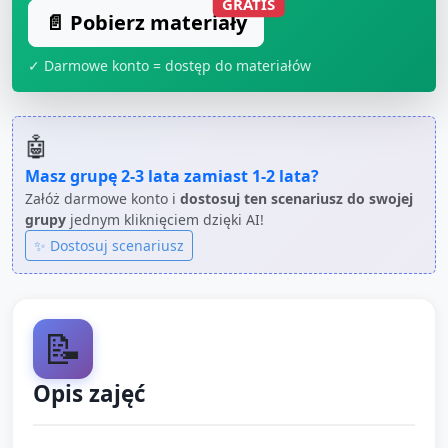
GRATIS
📄 Pobierz materiały
✓ Darmowe konto = dostęp do materiałów
🤖
Masz grupę
2-3 lata
zamiast
1-2 lata
?
Załóż darmowe konto i
dostosuj ten scenariusz do swojej
grupy
jednym kliknięciem dzięki AI!
✨ Dostosuj scenariusz
📝
Opis zajęć