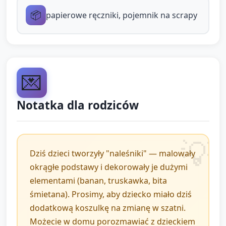
"czerwony") i chwali wysiłek: "Śliczny
📦
papierowe ręczniki, pojemnik na scrapy
naleśnik!".
3. Zakończenie i
podsumowanie (około 5
💌
minut)
Notatka dla rodziców
Wspólne oglądanie (2 minuty)
Ułóż wszystkie naleśniki na stole/na tablicy,
Dziś dzieci tworzyły "naleśniki" — malowały
nazwij kilka wybranych elementów i
okrągłe podstawy i dekorowały je dużymi
podziękuj dzieciom za pracę.
elementami (banan, truskawka, bita
Powtórzenie rymowanki i pożegnanie (3
śmietana). Prosimy, aby dziecko miało dziś
minuty)
dodatkową koszulkę na zmianę w szatni.
Możecie w domu porozmawiać z dzieckiem