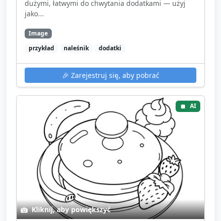
dużymi, łatwymi do chwytania dodatkami — użyj
jako...
Image
przykład
naleśnik
dodatki
🎉
Zarejestruj się, aby pobrać
AI
Kliknij, aby powiększyć