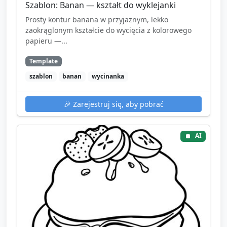
Szablon: Banan — kształt do wyklejanki
Prosty kontur banana w przyjaznym, lekko
zaokrąglonym kształcie do wycięcia z kolorowego
papieru —...
Template
szablon
banan
wycinanka
🎉
Zarejestruj się, aby pobrać
AI