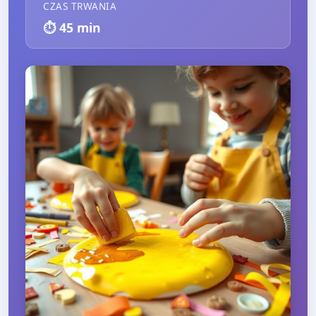
CZAS TRWANIA
⏱️
45
min