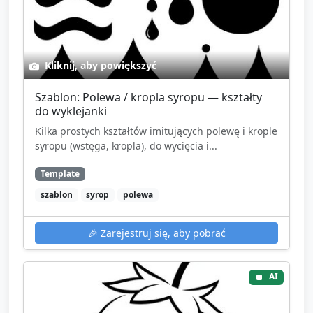
Kliknij, aby powiększyć
Szablon: Polewa / kropla syropu — kształty
do wyklejanki
Kilka prostych kształtów imitujących polewę i krople
syropu (wstęga, kropla), do wycięcia i...
Template
szablon
syrop
polewa
🎉
Zarejestruj się, aby pobrać
AI