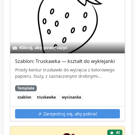
Kliknij, aby powiększyć
Szablon: Truskawka — kształt do wyklejanki
Prosty kontur truskawki do wycięcia z kolorowego
papieru. Duży, z zaznaczonymi drobnymi...
Template
szablon
truskawka
wycinanka
🎉
Zarejestruj się, aby pobrać
AI