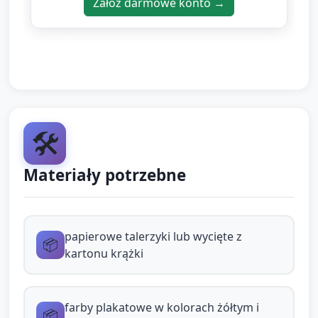
Załóż darmowe konto →
Każde dziecko otrzymuje swój krążek papieru
jako "naleśnik".
Malowanie "naleśnika" (10 minut):
Dzieci malują krążki farbą w odcieniach
żółci i brązu używając pędzli lub gąbek,
🛠️
tworząc efekt rumianego naleśnika.
Materiały potrzebne
Opcja sensoryczna: pozwolić dzieciom
stemplować gąbką, by uzyskać kropkowany
wzór.
papierowe talerzyki lub wycięte z
Suszenie przy stoliku (krótkie 1–2 minuty
📦
kartonu krążki
przerwy na kolejne czynności).
Tworzenie dodatków (10 minut):
farby plakatowe w kolorach żółtym i
📦