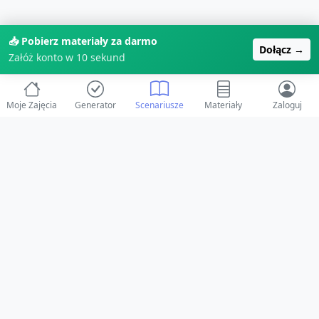
📥 Pobierz materiały za darmo
Dołącz →
Załóż konto w 10 sekund
Moje Zajęcia
Generator
Scenariusze
Materiały
Zaloguj
© 2025 ZabawAIka.pl - Generator zajęć dla żłobka
Stworzone z ❤️ dla opiekunów i dzieci
Obserwuj nas na Facebooku!