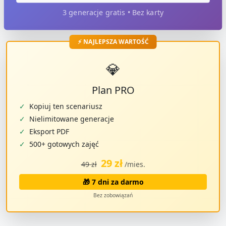
3 generacje gratis • Bez karty
⚡ NAJLEPSZA WARTOŚĆ
💎
Plan PRO
✓
Kopiuj ten scenariusz
✓
Nielimitowane generacje
✓
Eksport PDF
✓
500+ gotowych zajęć
29 zł
49 zł
/mies.
🎁 7 dni za darmo
Bez zobowiązań