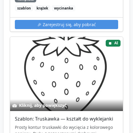
szablon
krążek
wycinanka
🎉
Zarejestruj się, aby pobrać
AI
Kliknij, aby powiększyć
Szablon: Truskawka — kształt do wyklejanki
Prosty kontur truskawki do wycięcia z kolorowego