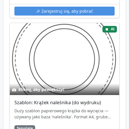
🎉
Zarejestruj się, aby pobrać
AI
Kliknij, aby powiększyć
Szablon: Krążek naleśnika (do wydruku)
Duży szablon papierowego krążka do wycięcia —
używany jako baza 'naleśnika'. Format A4, grube...
Template