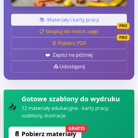
📚
Materiały i karty pracy
PRO
📋 Skopiuj do moich zajęć
PRO
📄 Pobierz PDF
❤️
Zapisz na później
📤 Udostępnij
Gotowe szablony do wydruku
📥
12
materiały edukacyjne - karty pracy,
szablony, ilustracje
GRATIS
📄 Pobierz materiały