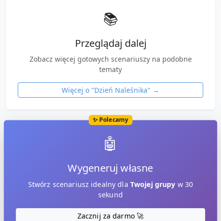
📚
Przeglądaj dalej
Zobacz więcej gotowych scenariuszy na podobne
tematy
Więcej o "
Dzień Naleśnika
" →
✨ Polecamy
🤖
Wygeneruj własne
Stwórz scenariusz idealny dla
Twojej grupy
w 30
sekund
Zacznij za darmo 🚀