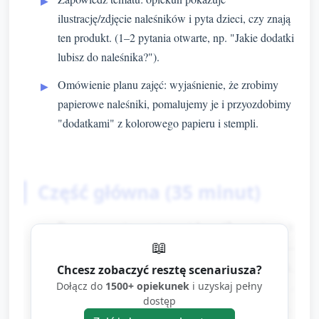
ilustrację/zdjęcie naleśników i pyta dzieci, czy znają
ten produkt. (1–2 pytania otwarte, np. "Jakie dodatki
lubisz do naleśnika?").
Omówienie planu zajęć: wyjaśnienie, że zrobimy
papierowe naleśniki, pomalujemy je i przyozdobimy
"dodatkami" z kolorowego papieru i stempli.
Część główna (35 minut)
Przygotowanie stanowisk (2 minuty):
📖
rozłożenie materiałów —
talerzyków/papierowych krążków, farb, gąbek,
Chcesz zobaczyć resztę scenariusza?
Dołącz do
kleju, kolorowego papieru, nożyczek z
1500+ opiekunek
i uzyskaj pełny
dostęp
zaokrąglonymi końcami, naklejek, pędzli.