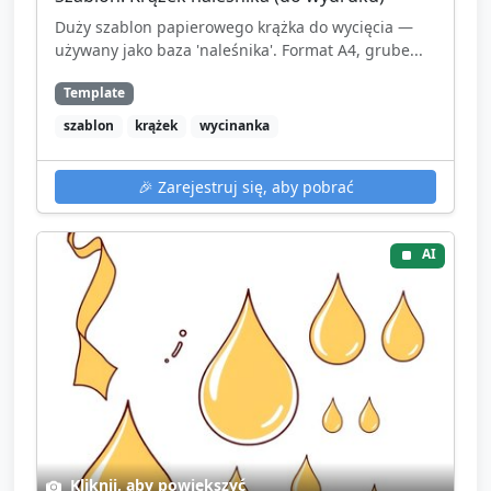
Duży szablon papierowego krążka do wycięcia —
używany jako baza 'naleśnika'. Format A4, grube...
Template
szablon
krążek
wycinanka
🎉
Zarejestruj się, aby pobrać
AI
Kliknij, aby powiększyć