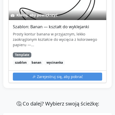
Kliknij, aby powiększyć
Szablon: Banan — kształt do wyklejanki
Prosty kontur banana w przyjaznym, lekko
zaokrąglonym kształcie do wycięcia z kolorowego
papieru —...
Template
szablon
banan
wycinanka
🎉
Zarejestruj się, aby pobrać
🤔 Co dalej? Wybierz swoją ścieżkę: