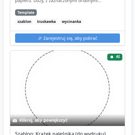
papieru. Duży, z zaznaczonymi drobnymi...
Template
szablon
truskawka
wycinanka
🎉
Zarejestruj się, aby pobrać
AI
Kliknij, aby powiększyć
Szablon: Krążek naleśnika (do wydruku)