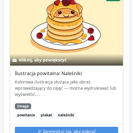
Kliknij, aby powiększyć
Ilustracja powitalna: Naleśniki
Kolorowa ilustracja służąca jako obraz
wprowadzający do zajęć — można wydrukować lub
wyświetlić....
Image
powitanie
plakat
naleśniki
🎉
Zarejestruj się, aby pobrać