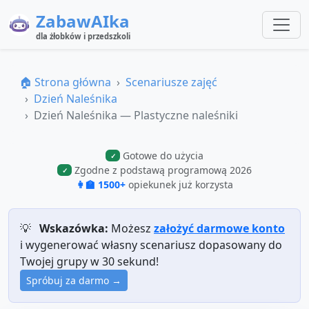
ZabawAIka
dla żłobków i przedszkoli
🏠 Strona główna
Scenariusze zajęć
Dzień Naleśnika
Dzień Naleśnika — Plastyczne naleśniki
Gotowe do użycia
✓
Zgodne z podstawą programową 2026
✓
👩‍🏫 1500+
opiekunek już korzysta
💡
Wskazówka:
Możesz
założyć darmowe konto
i wygenerować własny scenariusz dopasowany do
Twojej grupy w 30 sekund!
Spróbuj za darmo →