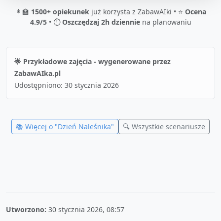
👩‍🏫
1500+ opiekunek
już korzysta z ZabawAIki • ⭐
Ocena
4.9/5
• ⏱️
Oszczędzaj 2h dziennie
na planowaniu
🌟 Przykładowe zajęcia - wygenerowane przez
ZabawAIka.pl
Udostępniono:
30 stycznia 2026
📚 Więcej o "
Dzień Naleśnika
"
🔍 Wszystkie scenariusze
Utworzono:
30 stycznia 2026, 08:57