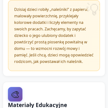
Prezentacja prac: zawieszenie lub ustawienie
Dzisiaj dzieci robiły „naleśniki” z papieru:
naleśników na tablicy/na stole, krótkie pochwały od
malowały powierzchnię, przyklejały
opiekuna.
kolorowe dodatki i liczyły elementy na
swoich pracach. Zachęcamy, by zapytać
Rozmowa refleksyjna: pytania do dzieci: "Co
dziecko o jego ulubiony dodatek i
najbardziej podobało ci się w zajęciach?", "Jakiego
powtórzyć prostą piosenkę powitalną w
dodatku użył(a)ś?" (możliwość krótkich odpowiedzi
domu — to wzmocni rozwój mowy i
werbalnych).
pamięć. Jeśli chcą, dzieci mogą opowiedzieć
Pożegnanie: krótka piosenka lub rytmiczne
rodzicom, jak powstawał ich naleśnik.
klaśnięcie na koniec zajęć.
🎨
Materiały Edukacyjne