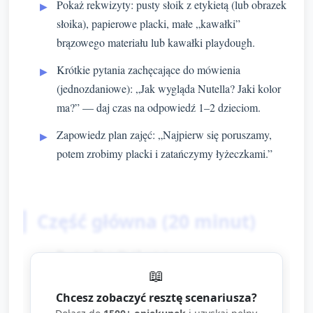
Pokaż rekwizyty: pusty słoik z etykietą (lub obrazek
słoika), papierowe placki, małe „kawałki”
brązowego materiału lub kawałki playdough.
Krótkie pytania zachęcające do mówienia
(jednozdaniowe): „Jak wygląda Nutella? Jaki kolor
ma?” — daj czas na odpowiedź 1–2 dzieciom.
Zapowiedz plan zajęć: „Najpierw się poruszamy,
potem zrobimy placki i zatańczymy łyżeczkami.”
Część główna (20 minut)
Pociąg Nutelli (3 min)
📖
Dzieci ustawiają się za prowadzącym,
Chcesz zobaczyć resztę scenariusza?
trzymając szaliki lub chusteczki. Idą