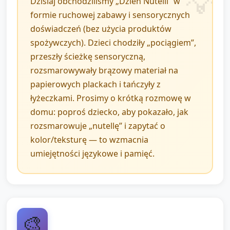
Dzisiaj obchodziliśmy „Dzień Nutelli” w
obrazek słoika i podaje go dalej przy
formie ruchowej zabawy i sensorycznych
akompaniamencie piosenki — ćwiczenie
doświadczeń (bez użycia produktów
kolejności i słuchania sygnału muzycznego.
spożywczych). Dzieci chodziły „pociągiem”,
przeszły ścieżkę sensoryczną,
Zakończenie i
rozsmarowywały brązowy materiał na
papierowych plackach i tańczyły z
podsumowanie (5 minut)
łyżeczkami. Prosimy o krótką rozmowę w
domu: poproś dziecko, aby pokazało, jak
Sprzątanie w formie zabawy (dzieci odkładają swoje
rozsmarowuje „nutellę” i zapytać o
placki i narzędzia w pudełku) przy krótkiej
kolor/teksturę — to wzmacnia
rymowance.
umiejętności językowe i pamięć.
Krótkie podsumowanie: każde dziecko pokazuje
swój placek i mówi jedno słowo o nim (np. „gładki”,
„brązowy”, „mój”).
Pożegnanie piosenką, przypomnienie ulubionego
🎨
momentu zajęć (nauczyciel pomaga sformułować