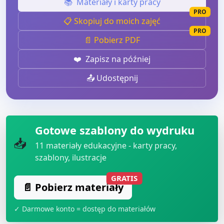
📚
Materiały i karty pracy
PRO
📋 Skopiuj do moich zajęć
PRO
📄 Pobierz PDF
❤️
Zapisz na później
📤 Udostępnij
Gotowe szablony do wydruku
📥
11
materiały edukacyjne - karty pracy,
szablony, ilustracje
GRATIS
📄 Pobierz materiały
✓ Darmowe konto = dostęp do materiałów