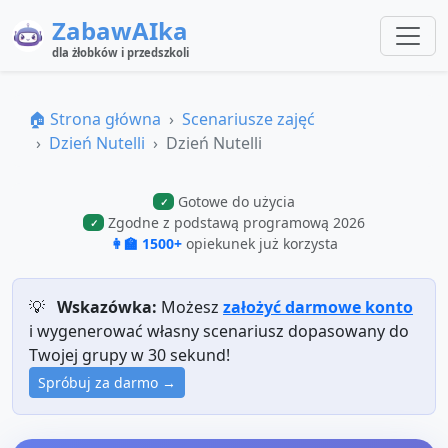
ZabawAIka
dla żłobków i przedszkoli
🏠 Strona główna
Scenariusze zajęć
Dzień Nutelli
Dzień Nutelli
Gotowe do użycia
✓
Zgodne z podstawą programową 2026
✓
👩‍🏫 1500+
opiekunek już korzysta
💡
Wskazówka:
Możesz
założyć darmowe konto
i wygenerować własny scenariusz dopasowany do
Twojej grupy w 30 sekund!
Spróbuj za darmo →