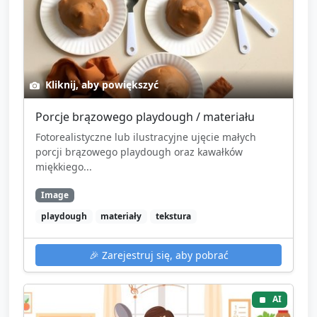
Kliknij, aby powiększyć
Porcje brązowego playdough / materiału
Fotorealistyczne lub ilustracyjne ujęcie małych
porcji brązowego playdough oraz kawałków
miękkiego...
Image
playdough
materiały
tekstura
🎉
Zarejestruj się, aby pobrać
AI