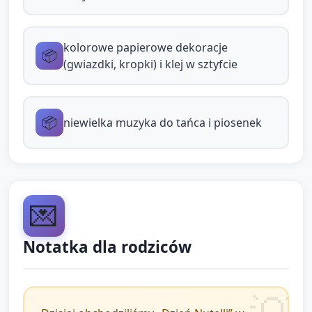
papieru (kropki, gwiazdki) — prosta
aktywność plastyczna po rozsmarowaniu.
kolorowe papierowe dekoracje
📦
Taniec łyżeczek i rytmika (4 min)
(gwiazdki, kropki) i klej w sztyfcie
Dzieci dostają lekkie łyżeczki plastikowe lub
drewniane (jedna na dziecko). Na prostą
📦
niewielka muzyka do tańca i piosenek
muzykę poruszają łyżeczką (klepią delikatnie
o kolano, klaszczą w dłonie lub rytmizują).
Na przerwę w muzyce — zatrzymanie i
uśmiech. Zachęcaj do prostych poleceń
💌
rytmicznych („uderz 3 razy”, „kołysz się raz,
dwa, trzy”).
Notatka dla rodziców
Krótka zabawa „Podaj słoik” (czas
przejściowy)
Dzieci siedzą w kole, jedno dziecko ma