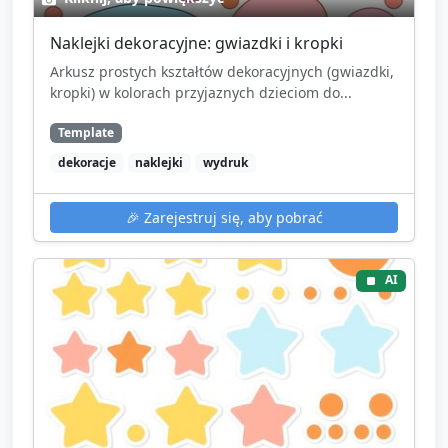
Naklejki dekoracyjne: gwiazdki i kropki
Arkusz prostych kształtów dekoracyjnych (gwiazdki,
kropki) w kolorach przyjaznych dzieciom do...
Template
dekoracje
naklejki
wydruk
🎉
Zarejestruj się, aby pobrać
AI