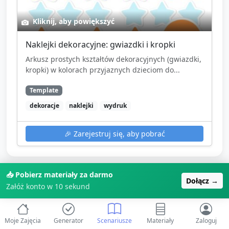
Kliknij, aby powiększyć
Naklejki dekoracyjne: gwiazdki i kropki
Arkusz prostych kształtów dekoracyjnych (gwiazdki,
kropki) w kolorach przyjaznych dzieciom do...
Template
dekoracje
naklejki
wydruk
🎉
Zarejestruj się, aby pobrać
📥 Pobierz materiały za darmo
Dołącz →
🤔 Co dalej? Wybierz swoją ścieżkę:
Załóż konto w 10 sekund
Moje Zajęcia
Generator
Scenariusze
Materiały
Zaloguj