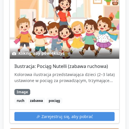
Kliknij, aby powiększyć
Ilustracja: Pociąg Nutelli (zabawa ruchowa)
Kolorowa ilustracja przedstawiająca dzieci (2–3 lata)
ustawione w pociąg za prowadzącym, trzymające...
Image
ruch
zabawa
pociąg
🎉
Zarejestruj się, aby pobrać