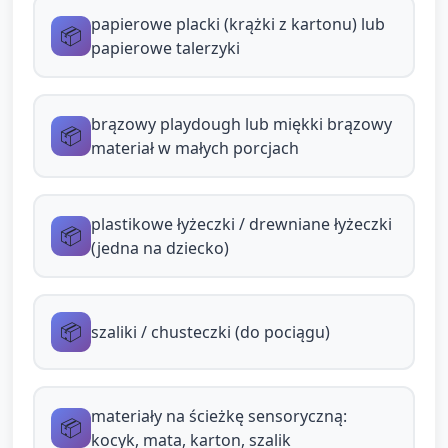
papierowe placki (krążki z kartonu) lub
„Rozsmaruj nutellę” — praca przy stolikach /
📦
papierowe talerzyki
na dywanie (6–7 min)
Każde dziecko otrzymuje papierowy placek
brązowy playdough lub miękki brązowy
📦
(krążek z kartonu lub papierowy talerzyk),
materiał w małych porcjach
małą porcję brązowego playdough lub
kawałek miękkiego brązowego materiału i
plastikową łyżeczkę/ szpatułkę.
plastikowe łyżeczki / drewniane łyżeczki
📦
(jedna na dziecko)
Zadanie: dziecko bierze „porcję” i
rozsmarowuje ją na placku. Prowadzący
zachęca do użycia obu rąk, komentuje
📦
szaliki / chusteczki (do pociągu)
działania („Teraz kroimy, teraz
rozsmarowujemy”), pyta o kolor, kształt, ile
placków ma przed sobą (liczenie do 3).
materiały na ścieżkę sensoryczną:
📦
Dzieci mogą dokleić dodatkowe dekoracje z
kocyk, mata, karton, szalik