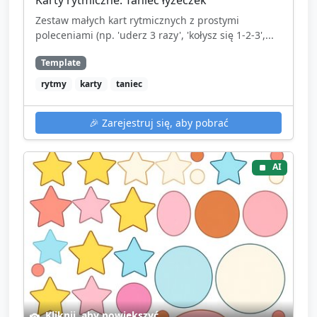
Zestaw małych kart rytmicznych z prostymi
poleceniami (np. 'uderz 3 razy', 'kołysz się 1-2-3',...
Template
rytmy
karty
taniec
🎉
Zarejestruj się, aby pobrać
AI
Kliknij, aby powiększyć