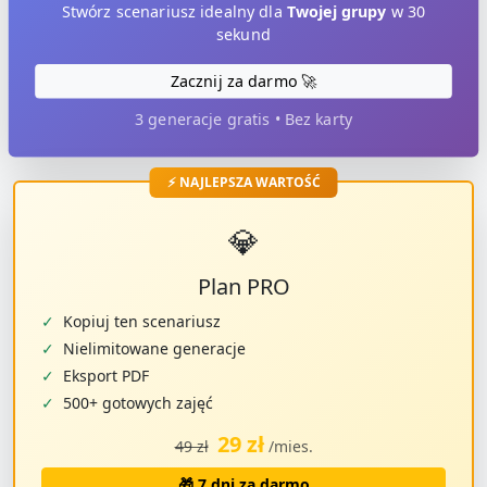
Stwórz scenariusz idealny dla
Twojej grupy
w 30
sekund
Zacznij za darmo 🚀
3 generacje gratis • Bez karty
⚡ NAJLEPSZA WARTOŚĆ
💎
Plan PRO
✓
Kopiuj ten scenariusz
✓
Nielimitowane generacje
✓
Eksport PDF
✓
500+ gotowych zajęć
29 zł
49 zł
/mies.
🎁 7 dni za darmo