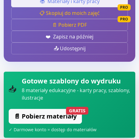
📚
Materiały i karty pracy
PRO
📋 Skopiuj do moich zajęć
PRO
📄 Pobierz PDF
❤️
Zapisz na później
📤 Udostępnij
Gotowe szablony do wydruku
📥
8
materiały edukacyjne - karty pracy, szablony,
ilustracje
GRATIS
📄 Pobierz materiały
✓ Darmowe konto = dostęp do materiałów