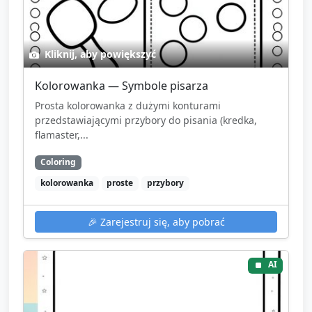
Kliknij, aby powiększyć
Kolorowanka — Symbole pisarza
Prosta kolorowanka z dużymi konturami
przedstawiającymi przybory do pisania (kredka,
flamaster,...
Coloring
kolorowanka
proste
przybory
🎉
Zarejestruj się, aby pobrać
AI