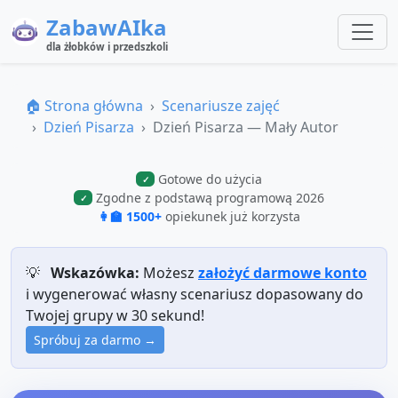
ZabawAIka
dla żłobków i przedszkoli
🏠 Strona główna
Scenariusze zajęć
Dzień Pisarza
Dzień Pisarza — Mały Autor
Gotowe do użycia
✓
Zgodne z podstawą programową 2026
✓
👩‍🏫 1500+
opiekunek już korzysta
💡
Wskazówka:
Możesz
założyć darmowe konto
i wygenerować własny scenariusz dopasowany do
Twojej grupy w 30 sekund!
Spróbuj za darmo →