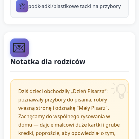
min):
📦
podkładki/plastikowe tacki na przybory
Każde dziecko dostaje prostokątny kawałek
kartonu, na którym ma nakleić 1–2 kolorowe
„literki” z naklejek lub narysować kółeczko-
„pieczęć”.
💌
Opiekun może pomóc przy przewlekaniu
Notatka dla rodziców
sznureczka lub przyklejaniu taśmy, mówi:
„To jest twoja odznaka — napiszemy na niej
imię (opiekun pisze imię dużymi literami lub
przykleja naklejkę z imieniem)”.
Dziś dzieci obchodziły „Dzień Pisarza”:
Po zrobieniu odznaki każde dziecko może
poznawały przybory do pisania, robiły
przypiąć ją sobie na piersi (lub opiekun
własną stronę i odznakę "Mały Pisarz".
pomaga przewlec sznurek przez odznakę i
Zachęcamy do wspólnego rysowania w
zawiązać). Dziecko prezentuje swoją
domu — dajcie malcowi duże kartki i grube
odznakę krótkim zdaniem („Jestem
kredki, poproście, aby opowiedział o tym,