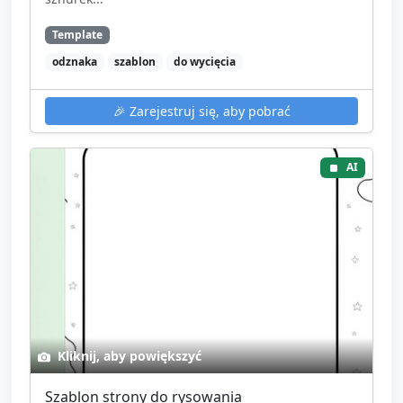
Template
odznaka
szablon
do wycięcia
🎉
Zarejestruj się, aby pobrać
AI
Kliknij, aby powiększyć
Szablon strony do rysowania