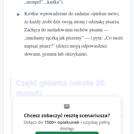
„stempel”, „kartka”).
Krótkie wprowadzenie do zadania: opiekun mówi,
że każdy zrobi dziś swoją stronę i odznakę pisarza.
Zachęca do naśladowania ruchów pisania —
„machamy rączką jak piszemy” — i pyta: „Co może
napisać pisarz?” (dzieci mogą odpowiedzieć
słowami, gestami lub okrzykami).
Część główna (około 20
minut)
📖
Podział i przygotowanie stanowisk (2 min):
dzieci siadają przy stolikach lub na leżących
Chcesz zobaczyć resztę scenariusza?
Dołącz do
1500+ opiekunek
i uzyskaj pełny
matach — każde dziecko otrzymuje dużą
dostęp
kartkę/połowę kartki, kredkę lub gruby