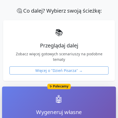
🤔 Co dalej? Wybierz swoją ścieżkę:
📚
Przeglądaj dalej
Zobacz więcej gotowych scenariuszy na podobne
tematy
Więcej o "
Dzień Pisarza
" →
✨ Polecamy
🤖
Wygeneruj własne