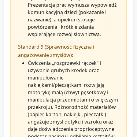
Prezentacja prac wymusza wypowiedź
komunikacyjną dzieci (pokazanie i
nazwanie), a opiekun stosuje
powtórzenia i krótkie zdania
wspierające rozwój słownictwa.
Standard 9 (Sprawność fizyczna i
angażowanie zmysłów):
Ćwiczenia „rozgrzewki rączek” i
używanie grubych kredek oraz
manipulowanie
naklejkami/pieczątkami rozwijają
motorykę małą (chwyt pęsetkowy i
manipulacja przedmiotami o większym
przekroju). Różnorodność materiałów
(papier, karton, naklejki, pieczątki)
angażuje zmysł dotyku i wzroku oraz
daje doświadczenia proprioceptywne
podczas nacisku i odbijania kształtów.