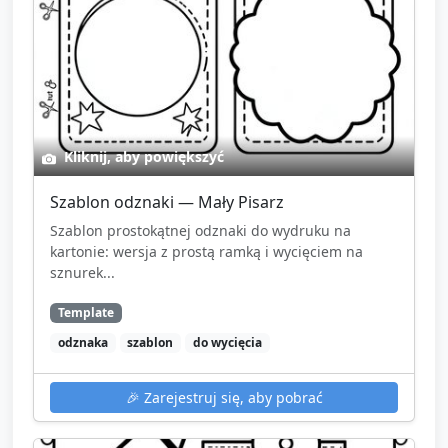
które widział („Świetne kreski! Widzę, że Maria
chciała pokazać dom — super pomysł.”).
Zakończenie rytuału: wspólne powtórzenie hasła
„Jesteśmy pisarzami!” i pożegnanie.
Zbieranie materiałów: opiekun zachęca dzieci do
Kliknij, aby powiększyć
pomocy w odłożeniu rzeczy na swoje miejsce
Szablon odznaki — Mały Pisarz
(krótkie polecenie: „Podaj kredkę do pudełka.”).
Szablon prostokątnej odznaki do wydruku na
kartonie: wersja z prostą ramką i wycięciem na
sznurek...
Template
odznaka
szablon
do wycięcia
🎉
Zarejestruj się, aby pobrać