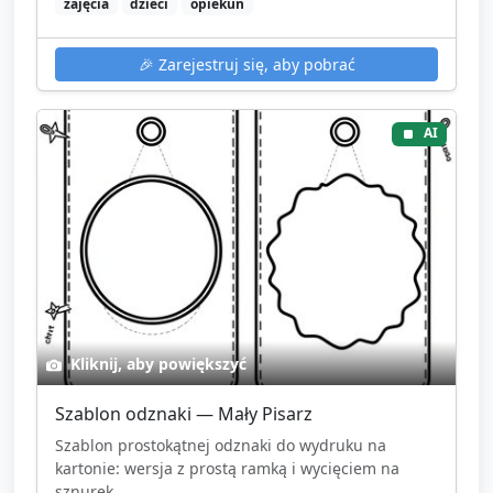
zajęcia
dzieci
opiekun
🎉
Zarejestruj się, aby pobrać
AI
Kliknij, aby powiększyć
Szablon odznaki — Mały Pisarz
Szablon prostokątnej odznaki do wydruku na
kartonie: wersja z prostą ramką i wycięciem na
sznurek...