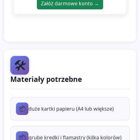
Załóż darmowe konto →
flamaster oraz kawałek kartonu na odznakę.
Etap 1 — „Rozgrzewka rączek” (3 min):
krótkie ćwiczenie motoryczne przy stole.
Opiekun prosi, aby dzieci miały w dłoniach
kredki i robiły duże pociągnięcia po kartce:
🛠️
kreski, kółka, fale. Pomoc: pokazuj ruch
dłonią i mów rytmicznie („raz, dwa,
Materiały potrzebne
kółeczko”).
Etap 2 — Tworzenie „strony pisarza” (10
min):
📦
duże kartki papieru (A4 lub większe)
Zachęć dzieci do swobodnego rysowania:
mogą robić linie, kółka, odciski pieczątek,
📦
grube kredki i flamastry (kilka kolorów)
odbijać palce w farbie (jeśli używacie) lub