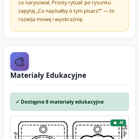
pisarzem!”).
co narysował. Prosty rytuał: po rysunku
zapytaj „Co napisałby o tym pisarz?” — to
Wspomaganie dzieci potrzebujących pomocy:
rozwija mowę i wyobraźnię.
opiekun siedzi obok i podaje rączkę, pokazuje
krok po kroku, oferuje mniej skomplikowane
narzędzie (grubsza kredka, większy stempel).
🎨
Zakończenie i
podsumowanie (około 5
Materiały Edukacyjne
minut)
Krótka prezentacja prac: każde dziecko pokazuje
✓ Dostępne
8
materiały edukacyjne
swoją stronę i odznakę. Opiekun pomaga
sformułować krótkie zdanie opisowe (np. „Ania
AI
narysowała słońce”).
Pochwała i refleksja: opiekun nazywa umiejętności,