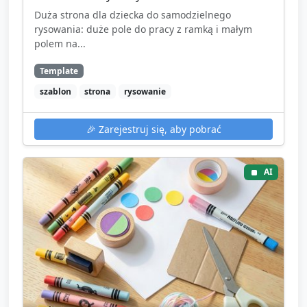
Duża strona dla dziecka do samodzielnego
rysowania: duże pole do pracy z ramką i małym
polem na...
Template
szablon
strona
rysowanie
🎉
Zarejestruj się, aby pobrać
AI