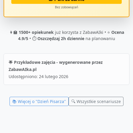
Bez zobowiązań
👩‍🏫
1500+ opiekunek
już korzysta z ZabawAIki • ⭐
Ocena
4.9/5
• ⏱️
Oszczędzaj 2h dziennie
na planowaniu
🌟 Przykładowe zajęcia - wygenerowane przez
ZabawAIka.pl
Udostępniono:
24 lutego 2026
📚 Więcej o "
Dzień Pisarza
"
🔍 Wszystkie scenariusze