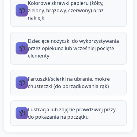
Kolorowe skrawki papieru (żółty,
podawanie skrawków, pomaganie w
📦
zielony, brązowy, czerwony) oraz
przyklejaniu) aby każde dziecko
naklejki
uczestniczyło.
Element sensoryczny i ruchowy w trakcie
Dziecięce nożyczki do wykorzystywania
pracy (wpleciony): opiekun proponuje szybkie
📦
przez opiekuna lub wcześniej pocięte
ćwiczenie: "Wyciągnij rękę wysoko jak ciasto"
elementy
(rozciąganie rąk) i głębokie wdechy, opisując
zapachy pizzy (stymulacja zmysłów i
Fartuszki/ścierki na ubranie, mokre
integracja ruchu).
📦
chusteczki (do porządkowania rąk)
Prezentacja prac (2–3 min): każde dziecko
pokazuje swoją pizzę, mówi jedno słowo o
Ilustracja lub zdjęcie prawdziwej pizzy
📦
swojej pracy (np. "ser", "szynka", "czerwony").
do pokazania na początku
Opiekun krótkimi pytaniami wspiera
wypowiedzi.