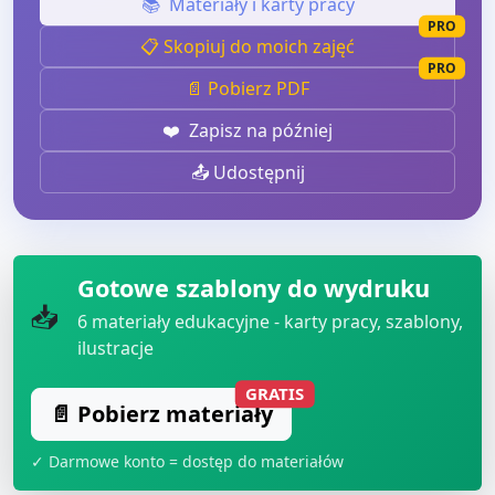
📚
Materiały i karty pracy
PRO
📋 Skopiuj do moich zajęć
PRO
📄 Pobierz PDF
❤️
Zapisz na później
📤 Udostępnij
Gotowe szablony do wydruku
📥
6
materiały edukacyjne - karty pracy, szablony,
ilustracje
GRATIS
📄 Pobierz materiały
✓ Darmowe konto = dostęp do materiałów