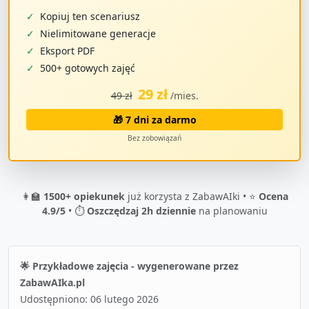
✓
Kopiuj ten scenariusz
✓
Nielimitowane generacje
✓
Eksport PDF
✓
500+ gotowych zajęć
29 zł
49 zł
/mies.
🎁 7 dni za darmo
Bez zobowiązań
👩‍🏫
1500+ opiekunek
już korzysta z ZabawAIki • ⭐
Ocena
4.9/5
• ⏱️
Oszczędzaj 2h dziennie
na planowaniu
🌟 Przykładowe zajęcia - wygenerowane przez
ZabawAIka.pl
Udostępniono:
06 lutego 2026