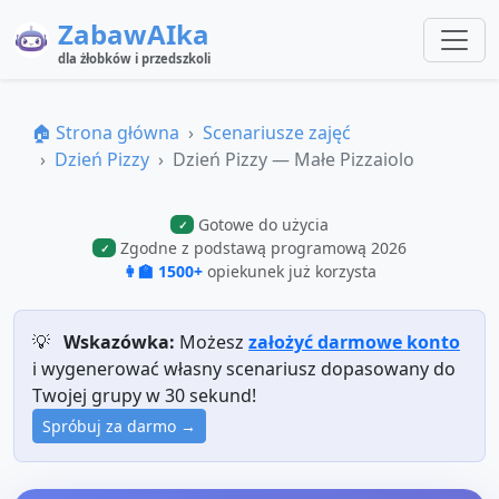
ZabawAIka
dla żłobków i przedszkoli
🏠 Strona główna
Scenariusze zajęć
Dzień Pizzy
Dzień Pizzy — Małe Pizzaiolo
Gotowe do użycia
✓
Zgodne z podstawą programową 2026
✓
👩‍🏫 1500+
opiekunek już korzysta
💡
Wskazówka:
Możesz
założyć darmowe konto
i wygenerować własny scenariusz dopasowany do
Twojej grupy w 30 sekund!
Spróbuj za darmo →