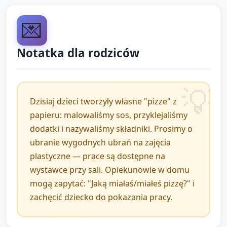
💌
Zakończenie i
podsumowanie (5 minut)
Notatka dla rodziców
Krótkie podsumowanie: opiekun przypomina, co
robiliśmy: "Nanosiliśmy sos, przyklejaliśmy
dodatki". Zachęta do powtórzenia nowych słów (2–3
Dzisiaj dzieci tworzyły własne "pizze" z
wyrazy).
papieru: malowaliśmy sos, przyklejaliśmy
dodatki i nazywaliśmy składniki. Prosimy o
Pożegnanie: wspólna krótka piosenka/klaskanie "Pa,
ubranie wygodnych ubrań na zajęcia
pa pizza" i ułożenie prac na wystawce/ścianie.
plastyczne — prace są dostępne na
Informacja dla rodziców przy odbiorze: opiekun
wystawce przy sali. Opiekunowie w domu
opowiada, co dzieci robiły i jakie słowa powtórzyły.
mogą zapytać: "Jaką miałaś/miałeś pizzę?" i
zachęcić dziecko do pokazania pracy.