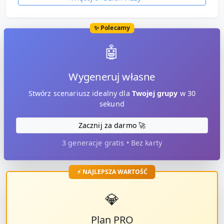
✨ Polecamy
🤖
Wygeneruj własne
Stwórz scenariusz idealny dla
Twojej grupy
w 30
sekund
Zacznij za darmo 🚀
3 generacje gratis • Bez karty
⚡ NAJLEPSZA WARTOŚĆ
💎
Plan PRO