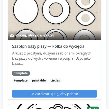
Kliknij, aby powiększyć
Szablon bazy pizzy — kółka do wycięcia
Arkusz z prostymi, dużymi szablonami okrągłych
baz pizzy do wydrukowania i wycięcia. Użyć jako
baza...
Template
template
printable
circles
🎉
Zarejestruj się, aby pobrać
AI