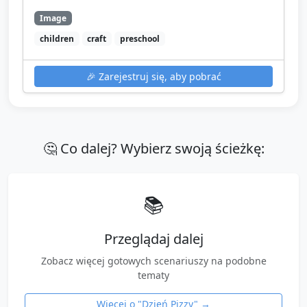
Image
children
craft
preschool
🎉
Zarejestruj się, aby pobrać
🤔 Co dalej? Wybierz swoją ścieżkę:
📚
Przeglądaj dalej
Zobacz więcej gotowych scenariuszy na podobne
tematy
Więcej o "
Dzień Pizzy
" →