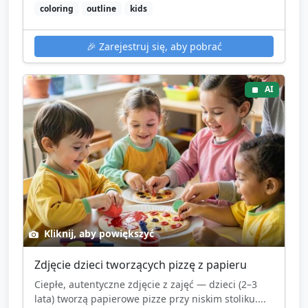
coloring
outline
kids
🎉
Zarejestruj się, aby pobrać
AI
Kliknij, aby powiększyć
Zdjęcie dzieci tworzących pizzę z papieru
Ciepłe, autentyczne zdjęcie z zajęć — dzieci (2–3
lata) tworzą papierowe pizze przy niskim stoliku....