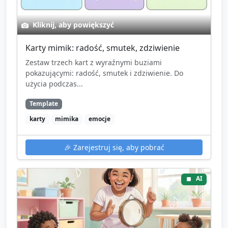
Kliknij, aby powiększyć
Karty mimik: radość, smutek, zdziwienie
Zestaw trzech kart z wyraźnymi buziami
pokazującymi: radość, smutek i zdziwienie. Do
użycia podczas...
Template
karty
mimika
emocje
🎉
Zarejestruj się, aby pobrać
AI