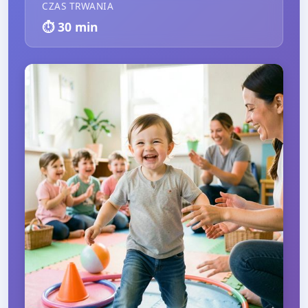
CZAS TRWANIA
⏱️
30
min