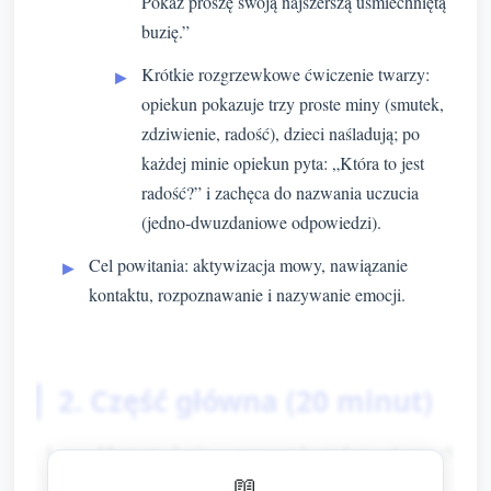
Pokaż proszę swoją najszerszą uśmiechniętą
buzię.”
Krótkie rozgrzewkowe ćwiczenie twarzy:
opiekun pokazuje trzy proste miny (smutek,
zdziwienie, radość), dzieci naśladują; po
każdej minie opiekun pyta: „Która to jest
radość?” i zachęca do nazwania uczucia
(jedno‑dwuzdaniowe odpowiedzi).
Cel powitania: aktywizacja mowy, nawiązanie
kontaktu, rozpoznawanie i nazywanie emocji.
2. Część główna (20 minut)
Muzyczne buzie — rozgrzewka ruchowo‑słowna (5
📖
minut)