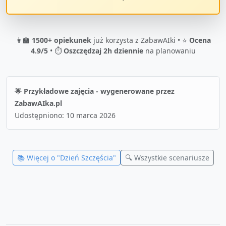
👩‍🏫
1500+ opiekunek
już korzysta z ZabawAIki • ⭐
Ocena
4.9/5
• ⏱️
Oszczędzaj 2h dziennie
na planowaniu
🌟 Przykładowe zajęcia - wygenerowane przez
ZabawAIka.pl
Udostępniono:
10 marca 2026
📚 Więcej o "
Dzień Szczęścia
"
🔍 Wszystkie scenariusze