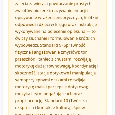
zajęcia zawierają powtarzanie prostych
zwrotów piosenki, nazywanie emocji i
opisywanie wrażeń sensorycznych, krótkie
odpowiedzi dzieci w kręgu oraz instrukcje
wykonywane na polecenie opiekuna — to
ćwiczy słuchanie i formułowanie krótkich
wypowiedzi. Standard 9 (Sprawność
fizyczna i angażowanie zmysłów): tor
przeszkód i taniec z chustami rozwijają
motorykę dużą: równowagę, koordynację i
skoczność; stacje dotykowe i manipulacja
samoprzylepnymi oczkami rozwijają
motorykę małą i percepcję dotykową;
muzyka i rytm angażują słuch oraz
propriocepcję. Standard 10 (Twórcza
ekspresja i kontakt z kulturą): śpiew,
improwizacja ruchowa z chustami i