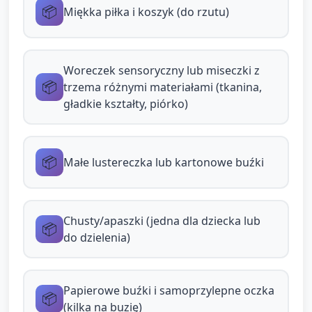
📦
Miękka piłka i koszyk (do rzutu)
powoli”, „Skacz raz”, „Rzuć piłkę do
kosza”).
Opiekun używa i wzmacnia słów
Woreczek sensoryczny lub miseczki z
kierunkowych: „przód”, „za”, „obok”, „nad”.
📦
trzema różnymi materiałami (tkanina,
gładkie kształty, piórko)
Po ukończeniu toru dziecko pokazuje
uśmiechniętą buzię i otrzymuje krótki aplauz
od grupy.
📦
Małe lustereczka lub kartonowe buźki
Modyfikacje: skrócić/dopasować tor dla dzieci o
mniejszych umiejętnościach.
Chusty/apaszki (jedna dla dziecka lub
📦
Stacje zmysłów „Dotknij szczęścia” — sensoryka i
do dzielenia)
motoryka mała (5 minut)
Materiał: worek sensoryczny lub trzy miseczki z
Papierowe buźki i samoprzylepne oczka
📦
prostymi, bezpiecznymi materiałami: miękka
(kilka na buzię)