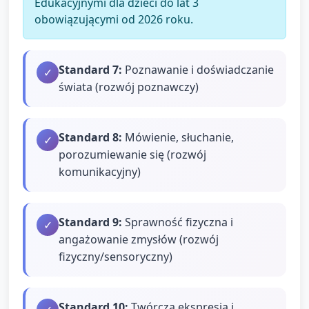
Edukacyjnymi dla dzieci do lat 3
obowiązującymi od 2026 roku.
Standard
7
:
Poznawanie i doświadczanie
✓
świata (rozwój poznawczy)
Standard
8
:
Mówienie, słuchanie,
✓
porozumiewanie się (rozwój
komunikacyjny)
Standard
9
:
Sprawność fizyczna i
✓
angażowanie zmysłów (rozwój
fizyczny/sensoryczny)
Standard
10
:
Twórcza ekspresja i