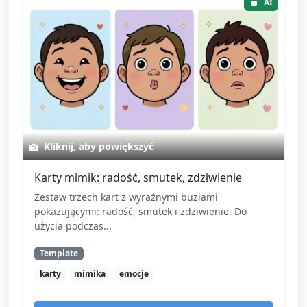
AI
Pożegnanie:
Krótka piosenka pożegnalna (30 s) i
zaproszenie: „Jutro zobaczymy się znowu i
będziemy tańczyć!”
Kliknij, aby powiększyć
Karty mimik: radość, smutek, zdziwienie
Zestaw trzech kart z wyraźnymi buziami
pokazującymi: radość, smutek i zdziwienie. Do
użycia podczas...
Template
karty
mimika
emocje