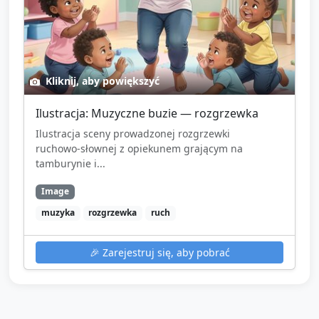
Kliknij, aby powiększyć
Ilustracja: Muzyczne buzie — rozgrzewka
Ilustracja sceny prowadzonej rozgrzewki
ruchowo‑słownej z opiekunem grającym na
tamburynie i...
Image
muzyka
rozgrzewka
ruch
🎉
Zarejestruj się, aby pobrać