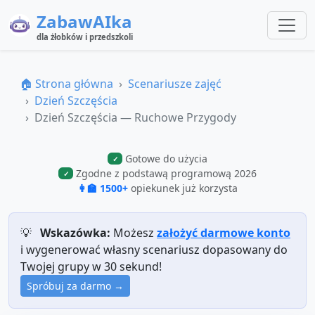
ZabawAIka
dla żłobków i przedszkoli
🏠 Strona główna
Scenariusze zajęć
Dzień Szczęścia
Dzień Szczęścia — Ruchowe Przygody
Gotowe do użycia
✓
Zgodne z podstawą programową 2026
✓
👩‍🏫 1500+
opiekunek już korzysta
💡
Wskazówka:
Możesz
założyć darmowe konto
i wygenerować własny scenariusz dopasowany do
Twojej grupy w 30 sekund!
Spróbuj za darmo →