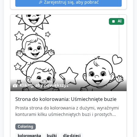
🎉
Zarejestruj się, aby pobrać
AI
Kliknij, aby powiększyć
Strona do kolorowania: Uśmiechnięte buzie
Prosta strona do kolorowania z dużymi, wyraźnymi
konturami kilku uśmiechniętych buzi i prostych...
Coloring
kolorowanka
buźki
dla-dzieci