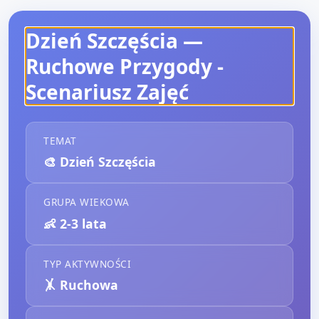
Dzień Szczęścia —
Ruchowe Przygody
-
Scenariusz Zajęć
TEMAT
🎨
Dzień Szczęścia
GRUPA WIEKOWA
👶
2-3 lata
TYP AKTYWNOŚCI
🤸
Ruchowa