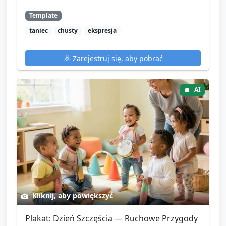
Template
taniec
chusty
ekspresja
🎉
Zarejestruj się, aby pobrać
AI
Kliknij, aby powiększyć
Plakat: Dzień Szczęścia — Ruchowe Przygody