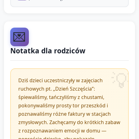
tkanina, gładkie kamyki/plastikowe kształty, piórko;
małe lustereczka lub kartonowe buźki z różnymi
fakturami.
💌
Ustawienie: stacje przy stolikach lub na podłodze;
dzieci krążą parami lub w małych grupkach (opiekun
Notatka dla rodziców
kieruje ruchem).
Przebieg:
Dziecko wkłada rękę do woreczka i opisuje,
Dziś dzieci uczestniczyły w zajęciach
co czuje (opiekun podpowiada słowa:
ruchowych pt. „Dzień Szczęścia”:
miękkie, gładkie, zimne, puchate).
śpiewaliśmy, tańczyliśmy z chustami,
Zadanie: znajdź przedmiot, który sprawia, że
pokonywaliśmy prosty tor przeszkód i
twoja buzia chce się uśmiechnąć — dziecko
poznawaliśmy różne faktury w stacjach
wybiera i pokazuje grupie.
zmysłowych. Zachęcamy do krótkich zabaw
z rozpoznawaniem emocji w domu —
Drobne ćwiczenie motoryki małej: