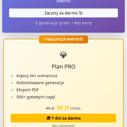
sekund
Zacznij za darmo 🚀
3 generacje gratis • Bez karty
⚡ NAJLEPSZA WARTOŚĆ
💎
Plan PRO
✓
Kopiuj ten scenariusz
✓
Nielimitowane generacje
✓
Eksport PDF
✓
500+ gotowych zajęć
29 zł
49 zł
/mies.
🎁 7 dni za darmo
Bez zobowiązań