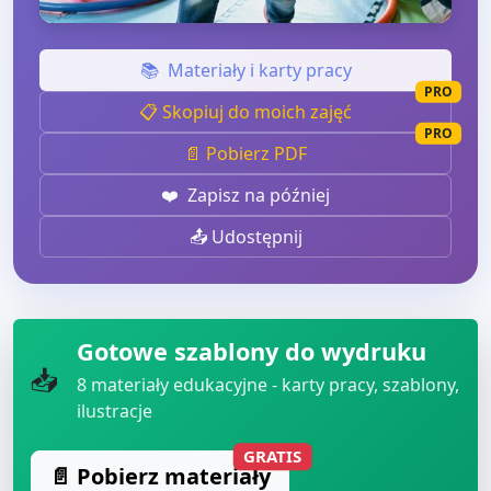
📚
Materiały i karty pracy
PRO
📋 Skopiuj do moich zajęć
PRO
📄 Pobierz PDF
❤️
Zapisz na później
📤 Udostępnij
Gotowe szablony do wydruku
📥
8
materiały edukacyjne - karty pracy, szablony,
ilustracje
GRATIS
📄 Pobierz materiały