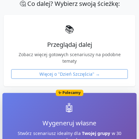
🤔 Co dalej? Wybierz swoją ścieżkę:
📚
Przeglądaj dalej
Zobacz więcej gotowych scenariuszy na podobne
tematy
Więcej o "
Dzień Szczęścia
" →
✨ Polecamy
🤖
Wygeneruj własne
Stwórz scenariusz idealny dla
Twojej grupy
w 30