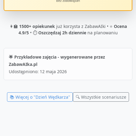
Bez zobowiązań
👩‍🏫
1500+ opiekunek
już korzysta z ZabawAIki • ⭐
Ocena
4.9/5
• ⏱️
Oszczędzaj 2h dziennie
na planowaniu
🌟 Przykładowe zajęcia - wygenerowane przez
ZabawAIka.pl
Udostępniono:
12 maja 2026
📚 Więcej o "
Dzień Wędkarza
"
🔍 Wszystkie scenariusze