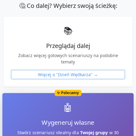
🤔 Co dalej? Wybierz swoją ścieżkę:
📚
Przeglądaj dalej
Zobacz więcej gotowych scenariuszy na podobne
tematy
Więcej o "
Dzień Wędkarza
" →
✨ Polecamy
🤖
Wygeneruj własne
Stwórz scenariusz idealny dla
Twojej grupy
w 30