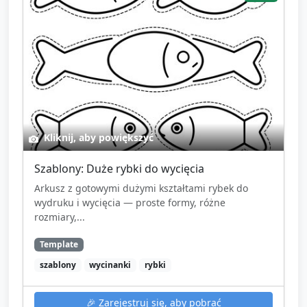
Pożegnanie: każde dziecko zabiera swoją rybkę do
domu.
Podsumowanie dla opiekuna: w krótkich słowach
odnotuj obserwacje dotyczące motoryki, kontaktu
wzrokowego, wypowiedzi werbalnych i chęci
uczestnictwa.
Kliknij, aby powiększyć
Szablony: Duże rybki do wycięcia
Arkusz z gotowymi dużymi kształtami rybek do
wydruku i wycięcia — proste formy, różne
rozmiary,...
Template
szablony
wycinanki
rybki
🎉
Zarejestruj się, aby pobrać