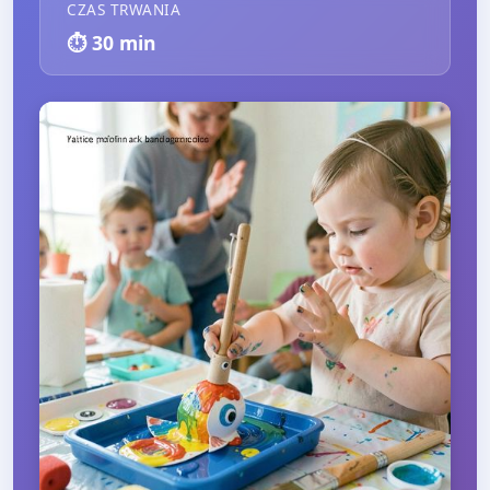
CZAS TRWANIA
⏱️
30
min