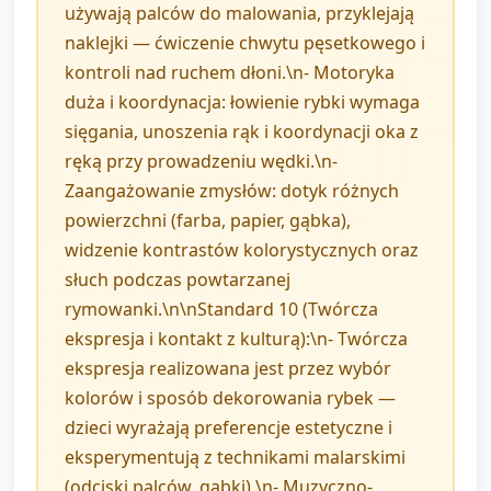
używają palców do malowania, przyklejają
naklejki — ćwiczenie chwytu pęsetkowego i
kontroli nad ruchem dłoni.\n- Motoryka
duża i koordynacja: łowienie rybki wymaga
sięgania, unoszenia rąk i koordynacji oka z
ręką przy prowadzeniu wędki.\n-
Zaangażowanie zmysłów: dotyk różnych
powierzchni (farba, papier, gąbka),
widzenie kontrastów kolorystycznych oraz
słuch podczas powtarzanej
rymowanki.\n\nStandard 10 (Twórcza
ekspresja i kontakt z kulturą):\n- Twórcza
ekspresja realizowana jest przez wybór
kolorów i sposób dekorowania rybek —
dzieci wyrażają preferencje estetyczne i
eksperymentują z technikami malarskimi
(odciski palców, gąbki).\n- Muzyczno-