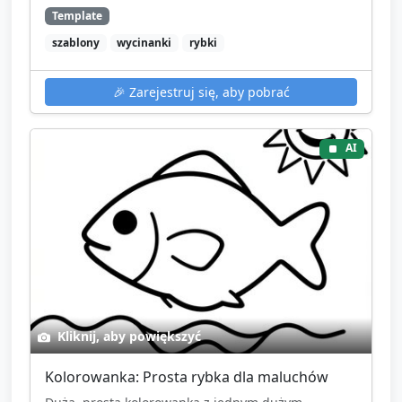
Template
szablony
wycinanki
rybki
🎉
Zarejestruj się, aby pobrać
AI
Kliknij, aby powiększyć
Kolorowanka: Prosta rybka dla maluchów