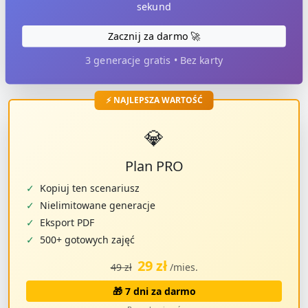
sekund
Zacznij za darmo 🚀
3 generacje gratis • Bez karty
⚡ NAJLEPSZA WARTOŚĆ
💎
Plan PRO
✓
Kopiuj ten scenariusz
✓
Nielimitowane generacje
✓
Eksport PDF
✓
500+ gotowych zajęć
29 zł
49 zł
/mies.
🎁 7 dni za darmo