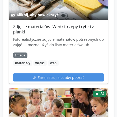
Kliknij, aby powiększyć
Zdjęcie materiałów: Wędki, rzepy i rybki z
pianki
Fotorealistyczne zdjęcie materiałów potrzebnych do
zajęć — można użyć do listy materiałów lub...
Image
materiały
wędki
rzep
🎉
Zarejestruj się, aby pobrać
AI