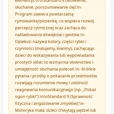
elementy).\n\nStandard 8 (Mówienie,
słuchanie, porozumiewanie się):\n-
Program zawiera powtarzalną
rymowankę/piosenkę, co wspiera rozwój
percepcji rytmicznej oraz zachęca do
naśladowania dźwięków i gestów.\n-
Opiekun nazywa kolory, części rybki i
czynności (malujemy, łowimy), zachęcając
dzieci do wskazywania lub wypowiadania
prostych słów; to wzmacnia słownictwo i
umiejętność słuchania poleceń.\n- Krótkie
pytania i prośby o pokazanie przedmiotów
rozwijają rozumienie mowy i zdolność
reagowania komunikacyjnego (np. „Pokaż
ogon rybki”).\n\nStandard 9 (Sprawność
fizyczna i angażowanie zmysłów):\n-
Motoryka mała: dzieci chwytają pędzel lub