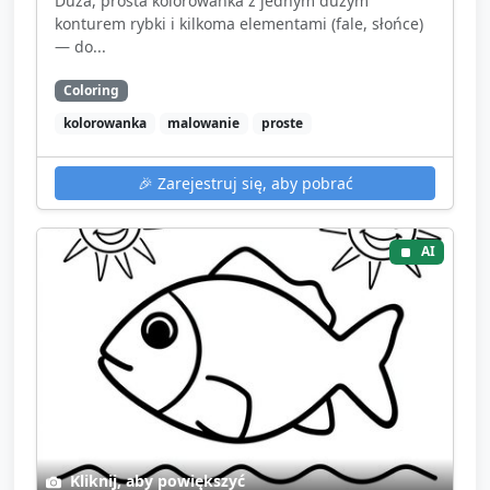
Duża, prosta kolorowanka z jednym dużym
konturem rybki i kilkoma elementami (fale, słońce)
— do...
Coloring
kolorowanka
malowanie
proste
🎉
Zarejestruj się, aby pobrać
AI
Kliknij, aby powiększyć