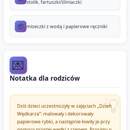
stolik, fartuszki/śliniaczki
Pokaż, jak zbliżyć wędkę z rzepem do rybki i
„zahaczyć” ją — rzepy łączą się.
Każde dziecko po kolei „łowi” swoją rybkę,
📦
miseczki z wodą i papierowe ręczniki
pomaga opiekun jeśli potrzeba.
Podczas łowienia opiekun komentuje:
„Łowimy niebieską rybkę! Kto ma żółtą?” i
zachęca do krótkich wypowiedzi lub
💌
wskazania.
Notatka dla rodziców
Warianty dostosowujące do możliwości dziecka:
Dla dzieci mniej sprawnych manualnie opiekun
Dziś dzieci uczestniczyły w zajęciach „Dzień
może zainicjować przyłożenie rączki do patyczka i
Wędkarza”: malowały i dekorowały
wspomóc ruch.
papierowe rybki, a następnie łowiły je przy
Dla chętnych można dodać prostą kolejkę: najpierw
pomocy prostej wędki z rzepem. Prosimy o