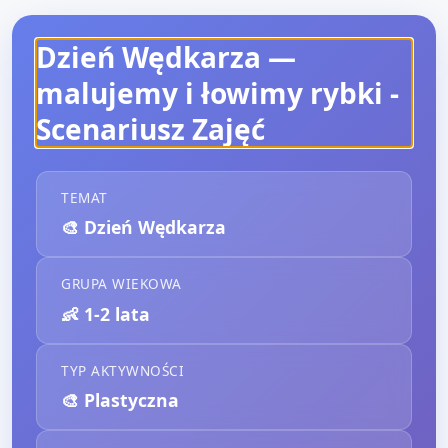
Dzień Wędkarza —
malujemy i łowimy rybki
-
Scenariusz Zajęć
TEMAT
🎨
Dzień Wędkarza
GRUPA WIEKOWA
👶
1-2 lata
TYP AKTYWNOŚCI
🎨
Plastyczna