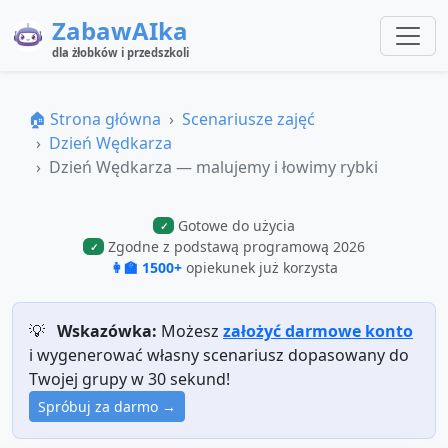
ZabawAIka
dla żłobków i przedszkoli
🏠 Strona główna
Scenariusze zajęć
Dzień Wędkarza
Dzień Wędkarza — malujemy i łowimy rybki
Gotowe do użycia
✓
Zgodne z podstawą programową 2026
✓
👩‍🏫 1500+
opiekunek już korzysta
💡
Wskazówka:
Możesz
założyć darmowe konto
i wygenerować własny scenariusz dopasowany do
Twojej grupy w 30 sekund!
Spróbuj za darmo →