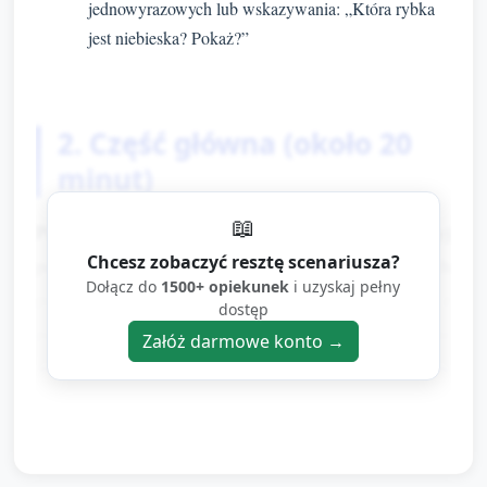
jednowyrazowych lub wskazywania: „Która rybka
jest niebieska? Pokaż?”
2. Część główna (około 20
minut)
📖
Przygotowanie przed zajęciami: stolik przykryj
Chcesz zobaczyć resztę scenariusza?
podkładem, rozłóż farby paluszkowe w płaskich
Dołącz do
1500+ opiekunek
i uzyskaj pełny
pojemnikach, wyłóż wcześniej pocięte duże rybki z
dostęp
papieru lub gąbki (duże kształty), przygotuj proste
Załóż darmowe konto →
wędki: patyczek + sznurek + duży kawałek rzepu
(działający jak haczyk). Przygotuj też kartonowy
„staw” (niebieski papier lub mata) z oznaczonymi
miejscami do łowienia.