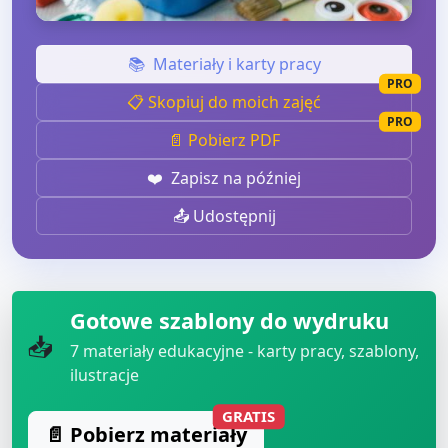
📚
Materiały i karty pracy
PRO
📋 Skopiuj do moich zajęć
PRO
📄 Pobierz PDF
❤️
Zapisz na później
📤 Udostępnij
Gotowe szablony do wydruku
📥
7
materiały edukacyjne - karty pracy, szablony,
ilustracje
GRATIS
📄 Pobierz materiały