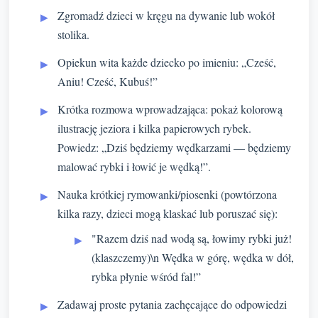
Zgromadź dzieci w kręgu na dywanie lub wokół
stolika.
Opiekun wita każde dziecko po imieniu: „Cześć,
Aniu! Cześć, Kubuś!”
Krótka rozmowa wprowadzająca: pokaż kolorową
ilustrację jeziora i kilka papierowych rybek.
Powiedz: „Dziś będziemy wędkarzami — będziemy
malować rybki i łowić je wędką!”.
Nauka krótkiej rymowanki/piosenki (powtórzona
kilka razy, dzieci mogą klaskać lub poruszać się):
"Razem dziś nad wodą są, łowimy rybki już!
(klaszczemy)\n Wędka w górę, wędka w dół,
rybka płynie wśród fal!”
Zadawaj proste pytania zachęcające do odpowiedzi