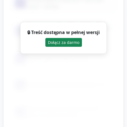
📦
krążki / naklejki
Papierowe paski o różnych długościach
📦
🔒 Treść dostępna w pełnej wersji
(szyje)
Dołącz za darmo
📦
Sylwetki głów żyrafy (karton)
📦
Papierowe liście ponumerowane 1–5
Małe elementy do wkładania (pom-
📦
pomy, koraliki lub klocki)