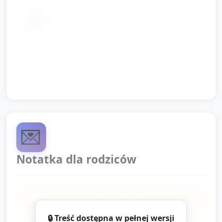
📦
Marker, nożyczki, klej, taśma
Naklejki lub małe pieczątki do
📦
nagradzania
💌
Notatka dla rodziców
Dzisiaj dzieci poznawały żyrafy przez
🔒 Treść dostępna w pełnej wersji
zabawy matematyczne: liczyliśmy plamy,