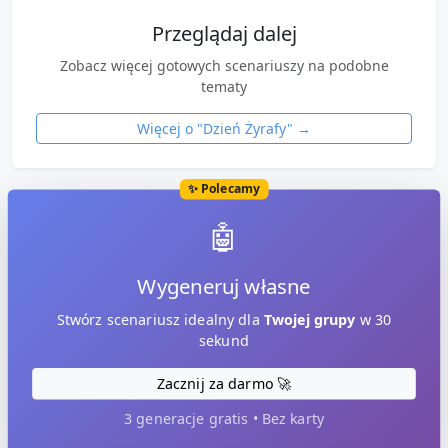
Przeglądaj dalej
Zobacz więcej gotowych scenariuszy na podobne
tematy
Więcej o "
Dzień Żyrafy
" →
✨ Polecamy
🤖
Wygeneruj własne
Stwórz scenariusz idealny dla
Twojej grupy
w 30
sekund
Zacznij za darmo 🚀
3 generacje gratis • Bez karty