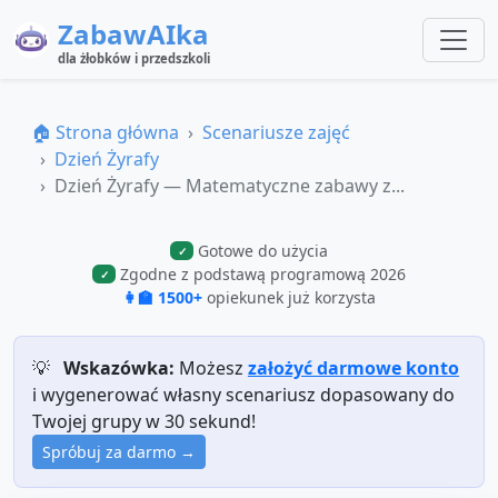
ZabawAIka
dla żłobków i przedszkoli
🏠 Strona główna
Scenariusze zajęć
Dzień Żyrafy
Dzień Żyrafy — Matematyczne zabawy z...
Gotowe do użycia
✓
Zgodne z podstawą programową 2026
✓
👩‍🏫 1500+
opiekunek już korzysta
💡
Wskazówka:
Możesz
założyć darmowe konto
i wygenerować własny scenariusz dopasowany do
Twojej grupy w 30 sekund!
Spróbuj za darmo →