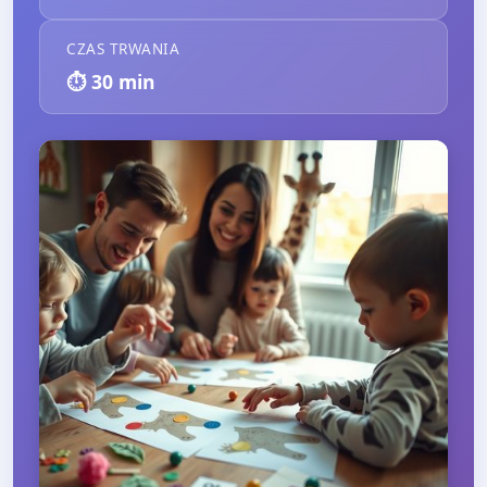
CZAS TRWANIA
⏱️
30
min