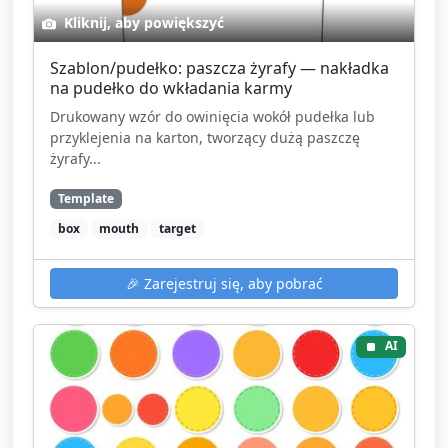
Kliknij, aby powiększyć
Szablon/pudełko: paszcza żyrafy — nakładka
na pudełko do wkładania karmy
Drukowany wzór do owinięcia wokół pudełka lub
przyklejenia na karton, tworzący dużą paszczę
żyrafy...
Template
box
mouth
target
🎉
Zarejestruj się, aby pobrać
AI