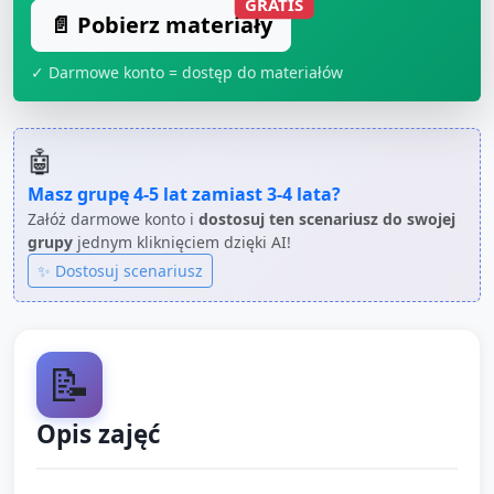
GRATIS
📄 Pobierz materiały
✓ Darmowe konto = dostęp do materiałów
🤖
Masz grupę
4-5 lat
zamiast
3-4 lata
?
Załóż darmowe konto i
dostosuj ten scenariusz do swojej
grupy
jednym kliknięciem dzięki AI!
✨ Dostosuj scenariusz
📝
Opis zajęć