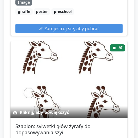
Image
giraffe
poster
preschool
🎉
Zarejestruj się, aby pobrać
AI
Kliknij, aby powiększyć
Szablon: sylwetki głów żyrafy do
dopasowywania szyi