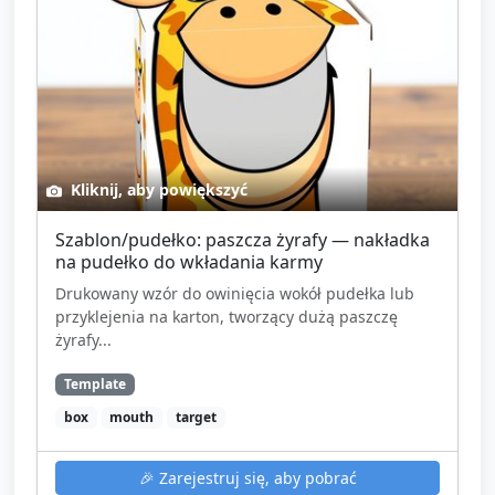
Kliknij, aby powiększyć
Szablon/pudełko: paszcza żyrafy — nakładka
na pudełko do wkładania karmy
Drukowany wzór do owinięcia wokół pudełka lub
przyklejenia na karton, tworzący dużą paszczę
żyrafy...
Template
box
mouth
target
🎉
Zarejestruj się, aby pobrać