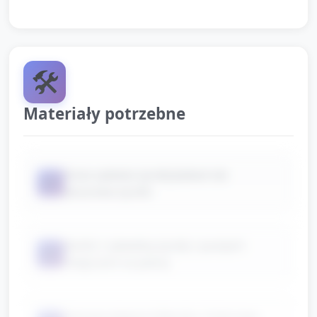
🛠️
Materiały potrzebne
Duża sylweta żyrafy/plakat lub
📦
pluszowa żyrafa
Kartki z sylwetką żyrafy z pustymi
📦
miejscami na plamy
Samoprzylepne kółeczka / kolorowe