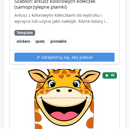
Szablon: arkusz kolorowych kółeczek
(samoprzylepne plamki)
Arkusz z kolorowymi kółeczkami do wydruku i
wycięcia lub użycia jako naklejki. Różne kolory i...
Template
stickers
spots
printable
🎉
Zarejestruj się, aby pobrać
AI