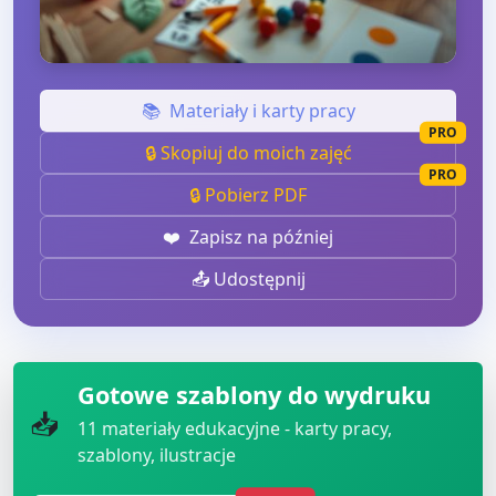
📚
Materiały i karty pracy
PRO
🔒 Skopiuj do moich zajęć
PRO
🔒 Pobierz PDF
❤️
Zapisz na później
📤 Udostępnij
Gotowe szablony do wydruku
📥
11
materiały edukacyjne - karty pracy,
szablony, ilustracje