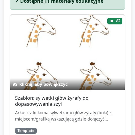
✓ Dostępne
11
materiały edukacyjne
AI
Kliknij, aby powiększyć
Szablon: sylwetki głów żyrafy do
dopasowywania szyi
Arkusz z kilkoma sylwetkami głów żyrafy (boki) z
miejscem/grafiką wskazującą gdzie dołączyć...
Template