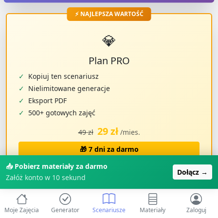
⚡ NAJLEPSZA WARTOŚĆ
💎
Plan PRO
✓
Kopiuj ten scenariusz
✓
Nielimitowane generacje
✓
Eksport PDF
✓
500+ gotowych zajęć
29 zł
49 zł
/mies.
🎁 7 dni za darmo
Bez zobowiązań
📥 Pobierz materiały za darmo
Dołącz →
Załóż konto w 10 sekund
👩‍🏫
1500+ opiekunek
już korzysta z ZabawAIki • ⭐
Ocena
Moje Zajęcia
Generator
Scenariusze
Materiały
Zaloguj
4.9/5
• ⏱️
Oszczędzaj 2h dziennie
na planowaniu