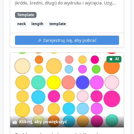
(krótki, średni, długi) do wydruku i wycięcia. Użyj...
Template
neck
length
template
🎉
Zarejestruj się, aby pobrać
AI
Kliknij, aby powiększyć