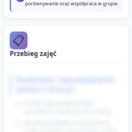
porównywanie oraz współpraca w grupie
📋
Przebieg zajęć
Powitanie i wprowadzenie
(około 5 minut)
Powitanie grupy piosenką lub krótkim
rymowankowym wstępem o żyrafie (1 minuta).
Pokaż dużą kartę/plakat z żyrafą lub pluszową
żyrafkę; zachęć dzieci, aby powiedziały, co widzą