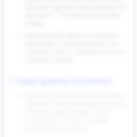
(kolor, plamy, długa szyja). Zadaj proste pytania: "Ile
plam widzisz?", "Czy szyja jest długa czy krótka?"
(2 minuty).
Zademonstruj krótką aktywność: weź kartonowe
kółeczka (plamy) i przyklejaj je po kolei na szyję
żyrafy licząc na głos do 5. Poproś dzieci, aby razem
z Tobą liczyły (2 minuty).
Część główna (20 minut)
Przygotowanie (przed zajęciami): rozłóż materiały na
stolikach lub w kilku stacjach (można pracować przy
jednym dużym stoliku, prowadząc wszystkie
ćwiczenia po kolei). Podziel czas na krótkie
przejścia między aktywnościami.