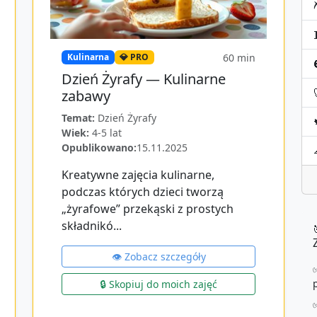
60
min
Kulinarna
💎 PRO
Dzień Żyrafy — Kulinarne
zabawy
Temat:
Dzień Żyrafy
Wiek:
4-5 lat
Opublikowano:
15.11.2025
Kreatywne zajęcia kulinarne,
podczas których dzieci tworzą
„żyrafowe” przekąski z prostych
składnikó...
👁️ Zobacz szczegóły
🔒 Skopiuj do moich zajęć