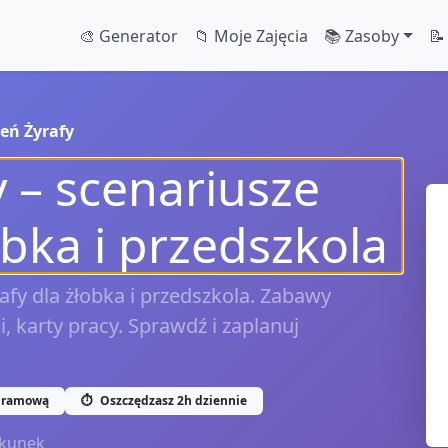
🎨 Generator
📁 Moje Zajęcia
📚 Zasoby
📝
eń Żyrafy
y – scenariusze
obka i przedszkola
fy dla żłobka i przedszkola. Zabawy
, karty pracy. Sprawdź i zaplanuj
gramową
⏱️
Oszczędzasz 2h dziennie
kunek