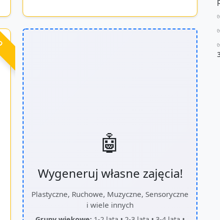
RO
🤖
Wygeneruj własne zajęcia!
Plastyczne, Ruchowe, Muzyczne, Sensoryczne
i wiele innych
Grupy wiekowe:
1-2 lata • 2-3 lata • 3-4 lata •