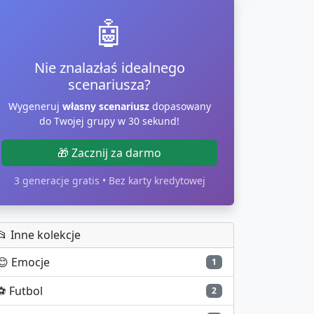
🤖
Nie znalazłaś idealnego
scenariusza?
Wygeneruj
własny scenariusz
dopasowany
do Twojej grupy w 30 sekund!
🎁 Zacznij za darmo
3 generacje gratis • Bez karty kredytowej
📂 Inne kolekcje
😊
Emocje
1
⚽
Futbol
2