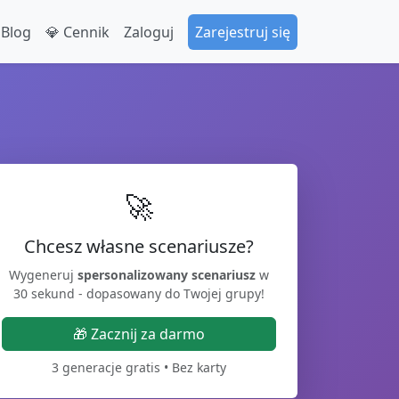
 Blog
💎 Cennik
Zaloguj
Zarejestruj się
🚀
Chcesz własne scenariusze?
Wygeneruj
spersonalizowany scenariusz
w
30 sekund - dopasowany do Twojej grupy!
🎁 Zacznij za darmo
3 generacje gratis • Bez karty