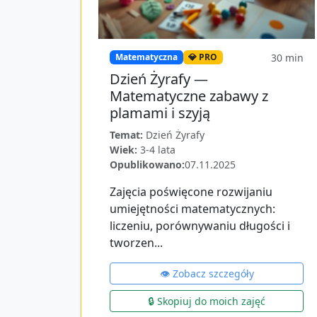
30
min
Matematyczna
💎 PRO
Dzień Żyrafy —
Matematyczne zabawy z
plamami i szyją
Temat:
Dzień Żyrafy
Wiek:
3-4 lata
Opublikowano:
07.11.2025
Zajęcia poświęcone rozwijaniu
umiejętności matematycznych:
liczeniu, porównywaniu długości i
tworzen...
👁️ Zobacz szczegóły
🔒 Skopiuj do moich zajęć