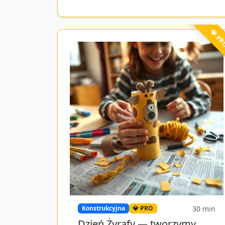
💎 P
30
min
Konstrukcyjna
💎 PRO
Dzień Żyrafy — tworzymy