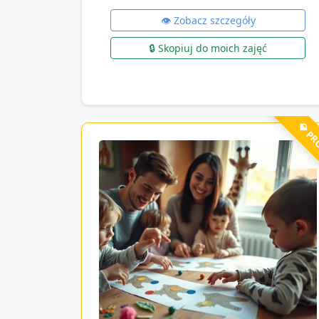
👁️ Zobacz szczegóły
🔒 Skopiuj do moich zajęć
💎 P