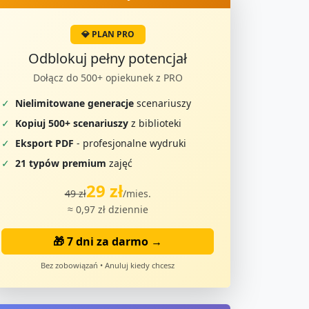
💎 PLAN PRO
Odblokuj pełny potencjał
Dołącz do 500+ opiekunek z PRO
✓
Nielimitowane generacje
scenariuszy
✓
Kopiuj 500+ scenariuszy
z biblioteki
✓
Eksport PDF
- profesjonalne wydruki
✓
21 typów premium
zajęć
29 zł
49 zł
/mies.
≈ 0,97 zł dziennie
🎁 7 dni za darmo →
Bez zobowiązań • Anuluj kiedy chcesz