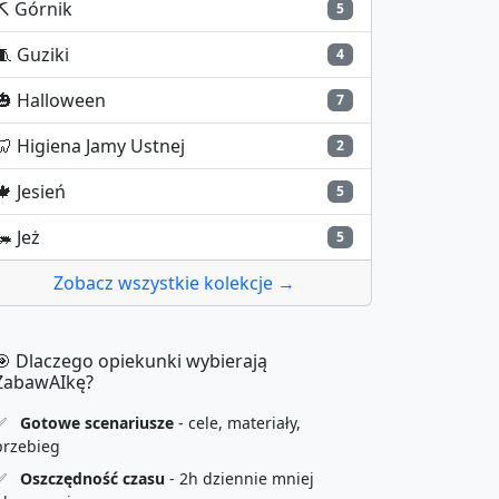
⛏️
Górnik
5
🧵
Guziki
4
🎃
Halloween
7
🦷
Higiena Jamy Ustnej
2
🍁
Jesień
5
🦔
Jeż
5
Zobacz wszystkie kolekcje →
🎯 Dlaczego opiekunki wybierają
ZabawAIkę?
✅
Gotowe scenariusze
- cele, materiały,
przebieg
✅
Oszczędność czasu
- 2h dziennie mniej