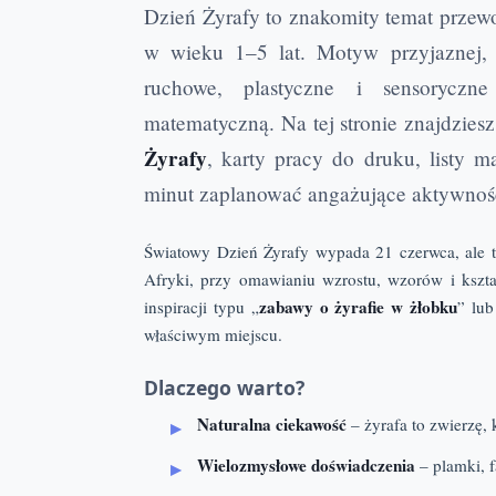
Dzień Żyrafy to znakomity temat przewo
w wieku 1–5 lat. Motyw przyjaznej, d
ruchowe, plastyczne i sensoryczn
matematyczną. Na tej stronie znajdzies
Żyrafy
, karty pracy do druku, listy m
minut zaplanować angażujące aktywności
Światowy Dzień Żyrafy wypada 21 czerwca, ale t
Afryki, przy omawianiu wzrostu, wzorów i kszta
zabawy o żyrafie w żłobku
inspiracji typu „
” lub
właściwym miejscu.
Dlaczego warto?
Naturalna ciekawość
– żyrafa to zwierzę,
Wielozmysłowe doświadczenia
– plamki, f