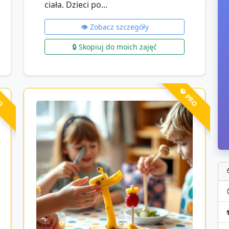
ciała. Dzieci po...
👁️ Zobacz szczegóły
🔒 Skopiuj do moich zajęć
RO
💎 PRO