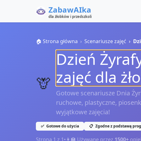
ZabawAIka
dla żłobków i przedszkoli
🏠 Strona główna
Scenariusze zajęć
Dzi
Dzień Żyraf
zajęć dla żł
🦒
Gotowe scenariusze Dnia Żyra
ruchowe, plastyczne, piosenki
wyjątkowe zajęcia!
✅
Gotowe do użycia
📋
Zgodne z podstawą pro
Strona
1
z
1
•
👩‍🏫 Używane przez
1500+
opie