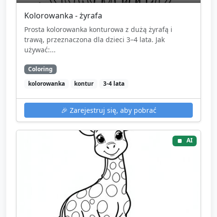
Kolorowanka - żyrafa
Prosta kolorowanka konturowa z dużą żyrafą i
trawą, przeznaczona dla dzieci 3–4 lata. Jak
używać:...
Coloring
kolorowanka
kontur
3-4 lata
🎉
Zarejestruj się, aby pobrać
AI