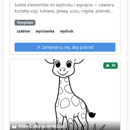
Siatka elementów do wydruku i wycięcia — zawiera
kształty szyi, tułowia, głowy, uszu, rogów, plamek...
Template
szablon
wycinanka
wydruk
🎉
Zarejestruj się, aby pobrać
AI
Kliknij, aby powiększyć