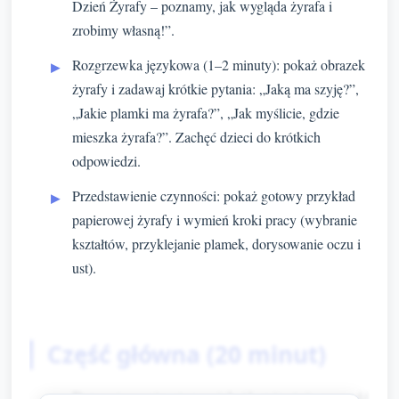
Dzień Żyrafy – poznamy, jak wygląda żyrafa i
zrobimy własną!”.
Rozgrzewka językowa (1–2 minuty): pokaż obrazek
żyrafy i zadawaj krótkie pytania: „Jaką ma szyję?”,
„Jakie plamki ma żyrafa?”, „Jak myślicie, gdzie
mieszka żyrafa?”. Zachęć dzieci do krótkich
odpowiedzi.
Przedstawienie czynności: pokaż gotowy przykład
papierowej żyrafy i wymień kroki pracy (wybranie
kształtów, przyklejanie plamek, dorysowanie oczu i
ust).
Część główna (20 minut)
Przygotowanie stanowisk (1 minuta): rozsadź