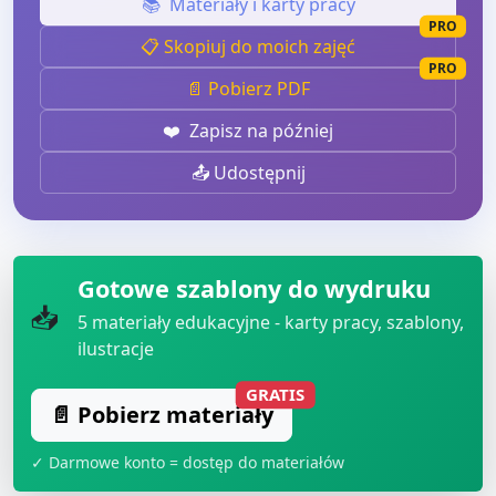
📚
Materiały i karty pracy
PRO
📋 Skopiuj do moich zajęć
PRO
📄 Pobierz PDF
❤️
Zapisz na później
📤 Udostępnij
Gotowe szablony do wydruku
📥
5
materiały edukacyjne - karty pracy, szablony,
ilustracje
GRATIS
📄 Pobierz materiały
✓ Darmowe konto = dostęp do materiałów