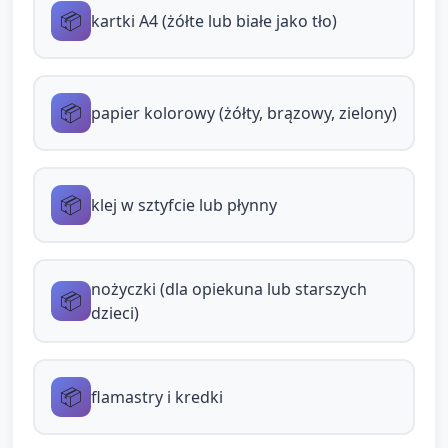
samodzielnego wycinania z pomocą.
📦
kartki A4 (żółte lub białe jako tło)
Etap 2 — Plamki i głowa (6 minut):
Dzieci dostają mniejsze kawałki papieru
📦
papier kolorowy (żółty, brązowy, zielony)
(brązowe/pomarańczowe) i tworzą plamki
poprzez przyklejenie lub dorysowanie.
Pokaz: opiekun przykleja głowę (mniejszy
📦
klej w sztyfcie lub płynny
owal) i uszy; dzieci powtarzają czynność.
Zachęcanie do eksperymentowania z
nożyczki (dla opiekuna lub starszych
kształtami plamek (okrągłe, nieregularne).
📦
dzieci)
Etap 3 — Detale twarzy i dekoracja (6 minut):
Dzieci rysują oczy, uśmiech i czuprynkę
📦
flamastry i kredki
(rogi żyrafy) flamastrami lub doklejają
przygotowane oczy i pompony.