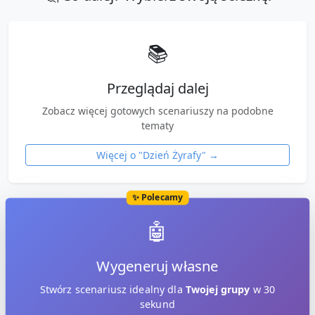
📚
Przeglądaj dalej
Zobacz więcej gotowych scenariuszy na podobne
tematy
Więcej o "
Dzień Żyrafy
" →
✨ Polecamy
🤖
Wygeneruj własne
Stwórz scenariusz idealny dla
Twojej grupy
w 30
sekund