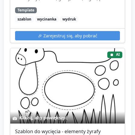
Template
szablon
wycinanka
wydruk
🎉
Zarejestruj się, aby pobrać
AI
Kliknij, aby powiększyć
Szablon do wycięcia - elementy żyrafy