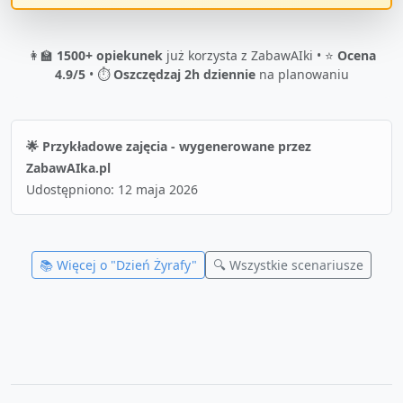
👩‍🏫
1500+ opiekunek
już korzysta z ZabawAIki • ⭐
Ocena
4.9/5
• ⏱️
Oszczędzaj 2h dziennie
na planowaniu
🌟 Przykładowe zajęcia - wygenerowane przez
ZabawAIka.pl
Udostępniono:
12 maja 2026
📚 Więcej o "
Dzień Żyrafy
"
🔍 Wszystkie scenariusze