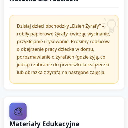
Prezentacja prac: każde dziecko krótkim zdaniem
mówi, co zrobiło („Zrobiłem plamki”,
„Narysowałam oczy”). Opiekun wspiera
Dzisiaj dzieci obchodziły „Dzień Żyrafy” –
wypowiedzi.
robiły papierowe żyrafy, ćwicząc wycinanie,
Pochwały i refleksja: opiekun zwraca uwagę na
przyklejanie i rysowanie. Prosimy rodziców
wysiłek i różnorodność prac („Każda żyrafa jest inna
o obejrzenie pracy dziecka w domu,
i piękna!”).
porozmawianie o żyrafach (gdzie żyją, co
jedzą) i zabranie do przedszkola książeczki
Krótkie zadanie domowe/rozwojowe: zachęć
lub obrazka z żyrafą na następne zajęcia.
rodziców i dzieci do poszukiwania w domu książek
lub obrazków z żyrafami i opowiedzenia o nich
następnego dnia.
Pożegnanie: wspólne, krótkie „do zobaczenia” i
🎨
ewentualne zdjęcie prac do dokumentacji placówki.
Materiały Edukacyjne