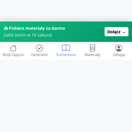
📥 Pobierz materiały za darmo
Dołącz →
Załóż konto w 10 sekund
Moje Zajęcia
Generator
Scenariusze
Materiały
Zaloguj
© 2025 ZabawAIka.pl - Generator zajęć dla żłobka
Stworzone z ❤️ dla opiekunów i dzieci
Obserwuj nas na Facebooku!