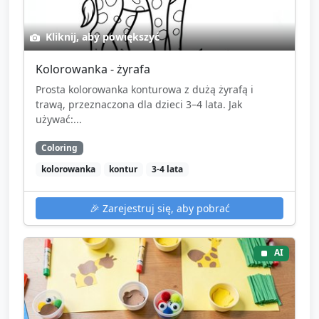
Kliknij, aby powiększyć
Kolorowanka - żyrafa
Prosta kolorowanka konturowa z dużą żyrafą i
trawą, przeznaczona dla dzieci 3–4 lata. Jak
używać:...
Coloring
kolorowanka
kontur
3-4 lata
🎉
Zarejestruj się, aby pobrać
AI