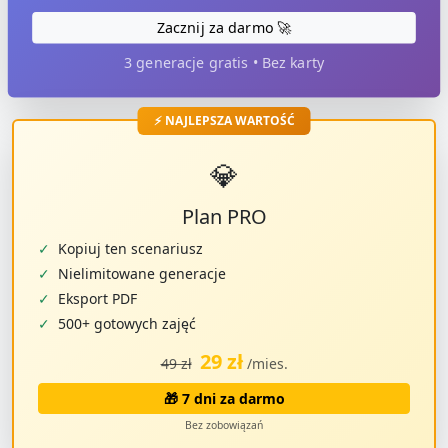
Zacznij za darmo 🚀
3 generacje gratis • Bez karty
⚡ NAJLEPSZA WARTOŚĆ
💎
Plan PRO
✓
Kopiuj ten scenariusz
✓
Nielimitowane generacje
✓
Eksport PDF
✓
500+ gotowych zajęć
29 zł
49 zł
/mies.
🎁 7 dni za darmo
Bez zobowiązań