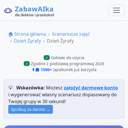
ZabawAIka
dla żłobków i przedszkoli
🏠 Strona główna
Scenariusze zajęć
Dzień Żyrafy
Dzień Żyrafy
Gotowe do użycia
✓
Zgodne z podstawą programową 2026
✓
👩‍🏫 1500+
opiekunek już korzysta
💡
Wskazówka:
Możesz
założyć darmowe konto
i wygenerować własny scenariusz dopasowany do
Twojej grupy w 30 sekund!
Spróbuj za darmo →