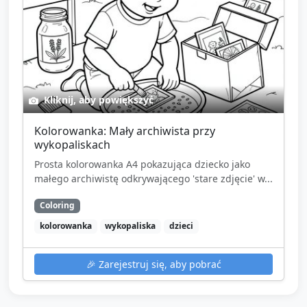
Kliknij, aby powiększyć
Kolorowanka: Mały archiwista przy
wykopaliskach
Prosta kolorowanka A4 pokazująca dziecko jako
małego archiwistę odkrywającego 'stare zdjęcie' w...
Coloring
kolorowanka
wykopaliska
dzieci
🎉
Zarejestruj się, aby pobrać