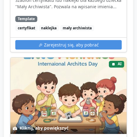
Szablon certyfikatu lub naklejki dla każdego dziecka
"Mały Archiwista". Pozwala na wpisanie imienia...
Template
certyfikat
naklejka
mały archiwista
🎉
Zarejestruj się, aby pobrać
AI
Kliknij, aby powiększyć