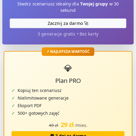
Stwórz scenariusz idealny dla
Twojej grupy
w 30
sekund
Zacznij za darmo 🚀
3 generacje gratis • Bez karty
⚡ NAJLEPSZA WARTOŚĆ
💎
Plan PRO
✓
Kopiuj ten scenariusz
✓
Nielimitowane generacje
✓
Eksport PDF
✓
500+ gotowych zajęć
29 zł
49 zł
/mies.
🎁 7 dni za darmo