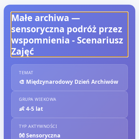
Małe archiwa —
sensoryczna podróż przez
wspomnienia
- Scenariusz
Zajęć
TEMAT
🎨
Międzynarodowy Dzień Archiwów
GRUPA WIEKOWA
👶
4-5 lat
TYP AKTYWNOŚCI
👐
Sensoryczna