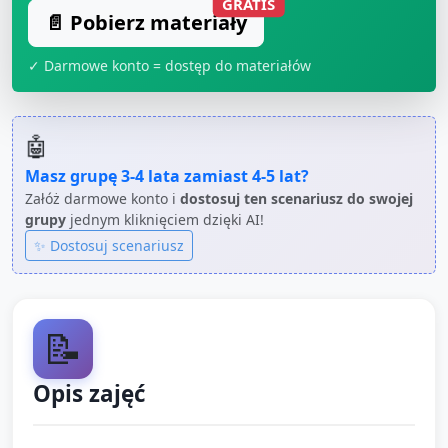
GRATIS
📄 Pobierz materiały
✓ Darmowe konto = dostęp do materiałów
🤖
Masz grupę
3-4 lata
zamiast
4-5 lat
?
Załóż darmowe konto i
dostosuj ten scenariusz do swojej
grupy
jednym kliknięciem dzięki AI!
✨ Dostosuj scenariusz
📝
Opis zajęć