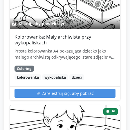
Kliknij, aby powiększyć
Kolorowanka: Mały archiwista przy
wykopaliskach
Prosta kolorowanka A4 pokazująca dziecko jako
małego archiwistę odkrywającego 'stare zdjęcie' w...
Coloring
kolorowanka
wykopaliska
dzieci
🎉
Zarejestruj się, aby pobrać
AI