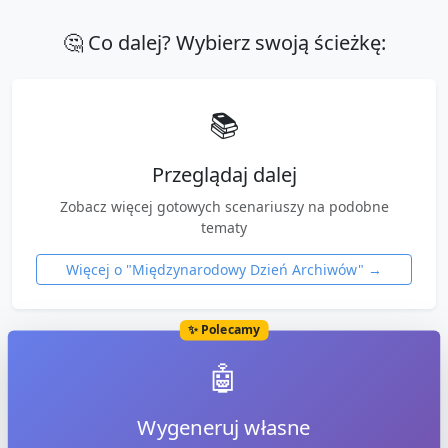
🤔 Co dalej? Wybierz swoją ścieżkę:
📚
Przeglądaj dalej
Zobacz więcej gotowych scenariuszy na podobne
tematy
Więcej o "
Międzynarodowy Dzień Archiwów
" →
✨ Polecamy
🤖
Wygeneruj własne