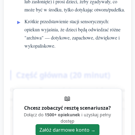
lub zasłonięte) i prosi dzieci, żeby zgadywały, co
może być w środku, tylko dotykając otworu/pudełka.
Krótkie przedstawienie stacji sensorycznych:
opiekun wyjaśnia, że dzieci będą odwiedzać różne
"archiwa" — dotykowe, zapachowe, dźwiękowe i
wykopaliskowe.
Część główna (20 minut)
Organizacja: Przygotuj 3–4 stacje, po 4–5 minut na
📖
stację, dzieci pracują w małych grupach (2–4 osoby).
Opiekun przy każdej stacji krótkim pytaniem
Chcesz zobaczyć resztę scenariusza?
Dołącz do
1500+ opiekunek
i uzyskaj pełny
zachęca do opisu i porównań.
dostęp
Załóż darmowe konto →
Stacja 1 — Dotykowe koperty (ok. 5 min)