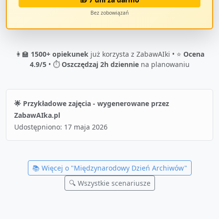
Bez zobowiązań
👩‍🏫
1500+ opiekunek
już korzysta z ZabawAIki • ⭐
Ocena
4.9/5
• ⏱️
Oszczędzaj 2h dziennie
na planowaniu
🌟 Przykładowe zajęcia - wygenerowane przez
ZabawAIka.pl
Udostępniono:
17 maja 2026
📚 Więcej o "
Międzynarodowy Dzień Archiwów
"
🔍 Wszystkie scenariusze