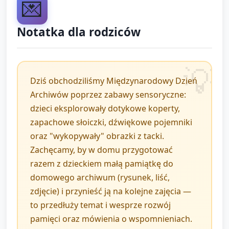
💌
Pytania: „Co to za obrazek? Jak myślisz, dlaczego
ktoś by to przechowywał w archiwum?”
Notatka dla rodziców
Wskazówki organizacyjne:
Opiekunowie pilnują czasu i pomagają w opisach,
Dziś obchodziliśmy Międzynarodowy Dzień
zadając otwarte pytania.
Archiwów poprzez zabawy sensoryczne:
dzieci eksplorowały dotykowe koperty,
Zachęcaj do używania słów opisowych (miękki,
zapachowe słoiczki, dźwiękowe pojemniki
chropowaty, słodki, dzwoniący), a u starszych dzieci
oraz "wykopywały" obrazki z tacki.
poproś o porównania (np. „to jest jak…”).
Zachęcamy, by w domu przygotować
Rotacja: po upływie ~5 minut sygnał — zmiana
razem z dzieckiem małą pamiątkę do
stacji. Dzieci, które potrzebują więcej czasu
domowego archiwum (rysunek, liść,
sensorycznego, mogą dłużej zostać przy danej stacji
zdjęcie) i przynieść ją na kolejne zajęcia —
(dostosowanie indywidualne).
to przedłuży temat i wesprze rozwój
pamięci oraz mówienia o wspomnieniach.