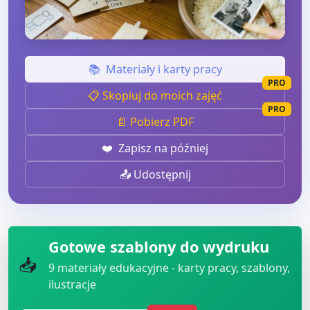
📚
Materiały i karty pracy
PRO
📋 Skopiuj do moich zajęć
PRO
📄 Pobierz PDF
❤️
Zapisz na później
📤 Udostępnij
Gotowe szablony do wydruku
📥
9
materiały edukacyjne - karty pracy, szablony,
ilustracje