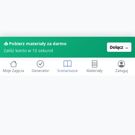
📥 Pobierz materiały za darmo
Dołącz →
Załóż konto w 10 sekund
Moje Zajęcia
Generator
Scenariusze
Materiały
Zaloguj
© 2025 ZabawAIka.pl - Generator zajęć dla żłobka
Stworzone z ❤️ dla opiekunów i dzieci