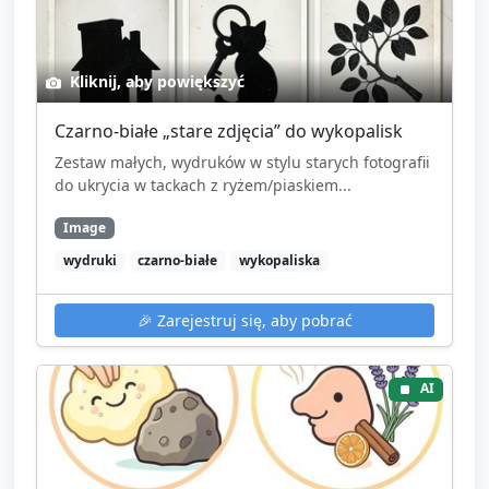
Kliknij, aby powiększyć
Czarno-białe „stare zdjęcia” do wykopalisk
Zestaw małych, wydruków w stylu starych fotografii
do ukrycia w tackach z ryżem/piaskiem...
Image
wydruki
czarno-białe
wykopaliska
🎉
Zarejestruj się, aby pobrać
AI