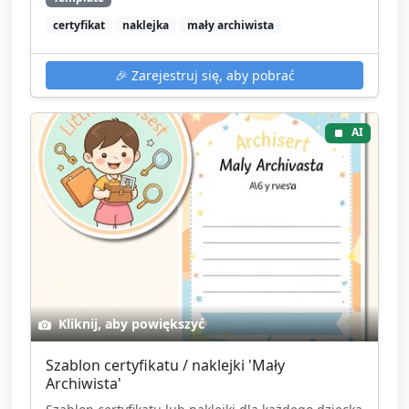
certyfikat
naklejka
mały archiwista
🎉
Zarejestruj się, aby pobrać
AI
Kliknij, aby powiększyć
Szablon certyfikatu / naklejki 'Mały
Archiwista'