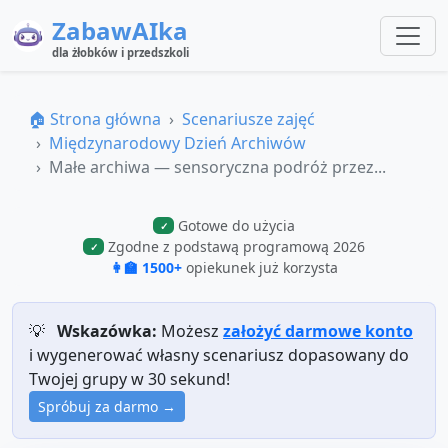
ZabawAIka
dla żłobków i przedszkoli
🏠 Strona główna
Scenariusze zajęć
Międzynarodowy Dzień Archiwów
Małe archiwa — sensoryczna podróż przez...
Gotowe do użycia
✓
Zgodne z podstawą programową 2026
✓
👩‍🏫 1500+
opiekunek już korzysta
💡
Wskazówka:
Możesz
założyć darmowe konto
i wygenerować własny scenariusz dopasowany do
Twojej grupy w 30 sekund!
Spróbuj za darmo →