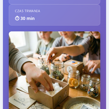
CZAS TRWANIA
⏱️
30
min