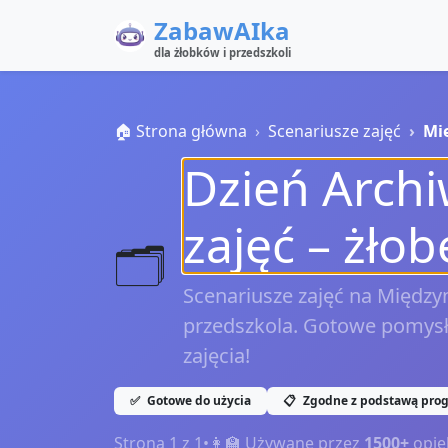
ZabawAIka
dla żłobków i przedszkoli
🏠 Strona główna
Scenariusze zajęć
Mi
Dzień Archi
zajęć – żłob
🗂️
Scenariusze zajęć na Między
przedszkola. Gotowe pomysły 
zajęcia!
✅
Gotowe do użycia
📋
Zgodne z podstawą pro
Strona
1
z
1
•
👩‍🏫 Używane przez
1500+
opie