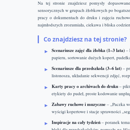
Na tej stronie znajdziesz pomysły dopasowa
sensorycznych w grupach żłobkowych po bogatsze p
pracy o dokumentach do druku i zajęcia ruchowe
najmłodszych zrozumiała, ciekawa i bliska codzie
Co znajdziesz na tej stronie?
Scenariusze zajęć dla żłobka (1–3 lata)
– 
papieru, sortowanie dużych kopert, pudełk
Scenariusze dla przedszkola (3–6 lat)
– pr
listonosza, układanie sekwencji zdjęć, roz
Karty pracy o archiwach do druku
– pikt
etykiety do pudeł, proste kodowanie unplu
Zabawy ruchowe i muzyczne
– „Paczka wę
wyścigi kopertowe i stacje sprawności „se
Inspiracje na cały tydzień
– poranek tema
bloki dla przedszkolaków, pomysły na
Mię