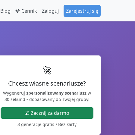
 Blog
💎 Cennik
Zaloguj
Zarejestruj się
🚀
Chcesz własne scenariusze?
Wygeneruj
spersonalizowany scenariusz
w
30 sekund - dopasowany do Twojej grupy!
🎁 Zacznij za darmo
3 generacje gratis • Bez karty