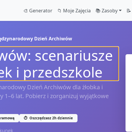
🎨 Generator
📁 Moje Zajęcia
📚 Zasoby
📝
ędzynarodowy Dzień Archiwów
wów: scenariusze
ek i przedszkole
narodowy Dzień Archiwów dla żłobka i
1–6 lat. Pobierz i zorganizuj wyjątkowe
gramową
⏱️
Oszczędzasz 2h dziennie
kunek