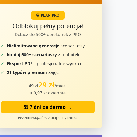
💎 PLAN PRO
Odblokuj pełny potencjał
Dołącz do 500+ opiekunek z PRO
✓
Nielimitowane generacje
scenariuszy
✓
Kopiuj 500+ scenariuszy
z biblioteki
✓
Eksport PDF
- profesjonalne wydruki
✓
21 typów premium
zajęć
29 zł
49 zł
/mies.
≈ 0,97 zł dziennie
🎁 7 dni za darmo →
Bez zobowiązań • Anuluj kiedy chcesz