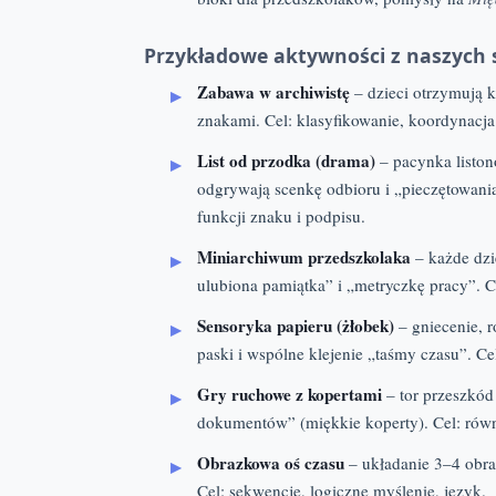
Przykładowe aktywności z naszych 
Zabawa w archiwistę
– dzieci otrzymują k
znakami. Cel: klasyfikowanie, koordynacja 
List od przodka (drama)
– pacynka listono
odgrywają scenkę odbioru i „pieczętowania
funkcji znaku i podpisu.
Miniarchiwum przedszkolaka
– każde dzi
ulubiona pamiątka” i „metryczkę pracy”. 
Sensoryka papieru (żłobek)
– gniecenie, r
paski i wspólne klejenie „taśmy czasu”. Ce
Gry ruchowe z kopertami
– tor przeszkó
dokumentów” (miękkie koperty). Cel: równ
Obrazkowa oś czasu
– układanie 3–4 obra
Cel: sekwencje, logiczne myślenie, język.