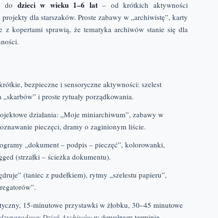
dzieci w wieku 1–6 lat
ne do
– od krótkich aktywności
rojekty dla starszaków. Proste zabawy w „archiwistę”, karty
 z kopertami sprawią, że tematyka archiwów stanie się dla
nności.
krótkie, bezpieczne i sensoryczne aktywności: szelest
a „skarbów” i proste rytuały porządkowania.
ojektowe działania: „Moje miniarchiwum”, zabawy w
poznawanie pieczęci, dramy o zaginionym liście.
ogramy „dokument – podpis – pieczęć”, kolorowanki,
gged (strzałki – ścieżka dokumentu).
druje” (taniec z pudełkiem), rytmy „szelestu papieru”,
gregatorów”.
tyczny, 15-minutowe przystawki w żłobku, 30–45 minutowe
dzynarodowy Dzień Archiwów
w dowolnym terminie.