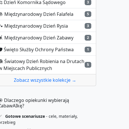
⚖️
Dzień Komornika Sądowego
3
🧆
Międzynarodowy Dzień Falafela
5
🐾
Międzynarodowy Dzień Rysia
3
🤸
Międzynarodowy Dzień Zabawy
2
️
Święto Służby Ochrony Państwa
1
🧶
Światowy Dzień Robienia na Drutach
5
w Miejscach Publicznych
Zobacz wszystkie kolekcje →
🎯 Dlaczego opiekunki wybierają
ZabawAIkę?
✅
Gotowe scenariusze
- cele, materiały,
przebieg