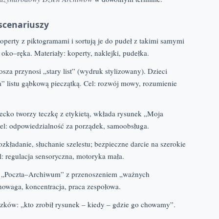
scenariuszy
operty z piktogramami i sortują je do pudeł z takimi samymi
oko–ręka. Materiały: koperty, naklejki, pudełka.
sza przynosi „stary list” (wydruk stylizowany). Dzieci
” listu gąbkową pieczątką. Cel: rozwój mowy, rozumienie
ecko tworzy teczkę z etykietą, wkłada rysunek „Moja
Cel: odpowiedzialność za porządek, samoobsługa.
ozkładanie, słuchanie szelestu; bezpieczne darcie na szerokie
l: regulacja sensoryczna, motoryka mała.
d „Poczta–Archiwum” z przenoszeniem „ważnych
owaga, koncentracja, praca zespołowa.
zków: „kto zrobił rysunek – kiedy – gdzie go chowamy”.