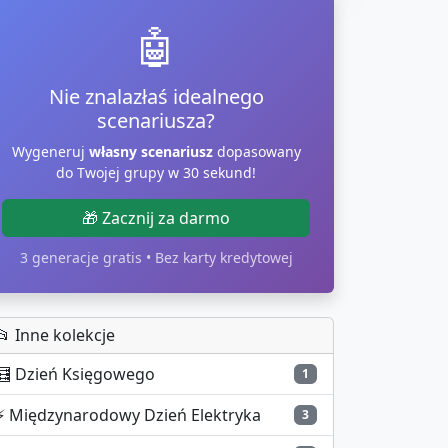
🤖
Nie znalazłaś idealnego
scenariusza?
Wygeneruj
własny scenariusz
dopasowany
do Twojej grupy w 30 sekund!
🎁 Zacznij za darmo
3 generacje gratis • Bez karty kredytowej
📂 Inne kolekcje
🧮
Dzień Księgowego
1
⚡
Międzynarodowy Dzień Elektryka
3