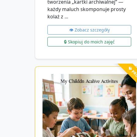
tworzenia „kartki archiwalnej” —
każdy maluch skomponuje prosty
kolaż z ...
👁️ Zobacz szczegóły
🔒 Skopiuj do moich zajęć
💎 P