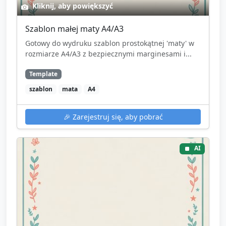
Kliknij, aby powiększyć
Szablon małej maty A4/A3
Gotowy do wydruku szablon prostokątnej 'maty' w
rozmiarze A4/A3 z bezpiecznymi marginesami i...
Template
szablon
mata
A4
🎉
Zarejestruj się, aby pobrać
AI