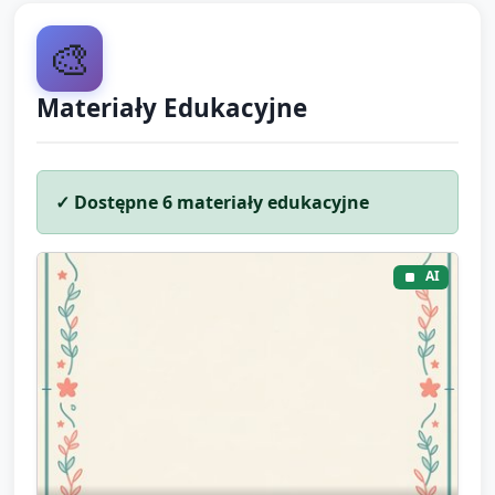
Krótkie powtórzenie 1–2 pozycji jogi, które im się
🎨
najbardziej podobały (zachęta do nazwania).
Małe podsumowanie przez opiekuna: przypomnienie
Materiały Edukacyjne
słów kluczowych (np. oddech, kotek, motylek,
kolor), pochwalenie za pracę.
Pożegnanie: zaproszenie dzieci, by w domu
✓ Dostępne
6
materiały edukacyjne
pokazały rodzicom swoją matę i nauczyły ich
jednego ruchu oddechowego.
AI