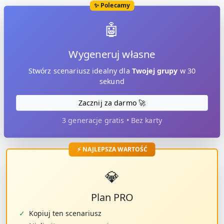
✨ Polecamy
🤖
Wygeneruj własne
Stwórz scenariusz idealny dla
Twojej grupy
w 30
sekund
Zacznij za darmo 🚀
3 generacje gratis • Bez karty
⚡ NAJLEPSZA WARTOŚĆ
💎
Plan PRO
✓
Kopiuj ten scenariusz