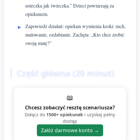
usteczka jak świeczka.” Dzieci powtarzają za
opiekunem.
Zapowiedź działań: opiekun wymienia kroki: ruch,
malowanie, ozdabianie. Zachęta: „Kto chce zrobić
swoją matę?”
Część główna (20 minut)
Przygotowanie stanowisk (1 minuta)
📖
Rozłożenie kartonowych/projektowych prostokątów
Chcesz zobaczyć resztę scenariusza?
(wielkości A4/A3) jako baza maty, miseczek z farbą,
Dołącz do
1500+ opiekunek
i uzyskaj pełny
dostęp
gąbek, pędzelków, naklejek, kredek.
Załóż darmowe konto →
Krótka rozgrzewka ruchowa — „zwierzęce pozy