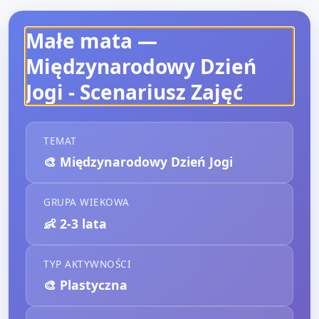
Małe mata —
Międzynarodowy Dzień
Jogi
- Scenariusz Zajęć
TEMAT
🎨
Międzynarodowy Dzień Jogi
GRUPA WIEKOWA
👶
2-3 lata
TYP AKTYWNOŚCI
🎨
Plastyczna