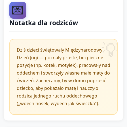
naklejki, rysują kredkami elementy (oczy, kropki,
💌
fale) lub stemplują gąbką, tworząc wzory.
Opiekun pomaga nazywać kształty i kolory: „Pokaż
Notatka dla rodziców
mi kółeczko”, „Jakiego koloru jest motylek?” —
zachęty do wypowiedzi krótkich słów lub sylab.
Dziś dzieci świętowały Międzynarodowy
Krótkie pokazanie prac (1 minuta)
Dzień Jogi — poznały proste, bezpieczne
pozycje (np. kotek, motylek), pracowały nad
Każde dziecko może pokazać swoją matę do
oddechem i stworzyły własne małe maty do
kamery/kółka: jedno zdanie od opiekuna i pomoc
ćwiczeń. Zachęcamy, by w domu poprosić
dziecku (np. „To jest moja zielona mata!”).
dziecko, aby pokazało matę i nauczyło
rodzica jednego ruchu oddechowego
Zakończenie i
(„wdech nosek, wydech jak świeczka”).
podsumowanie (5 minut)
Ułożenie mat: dzieci kładą swoje maty przed sobą.