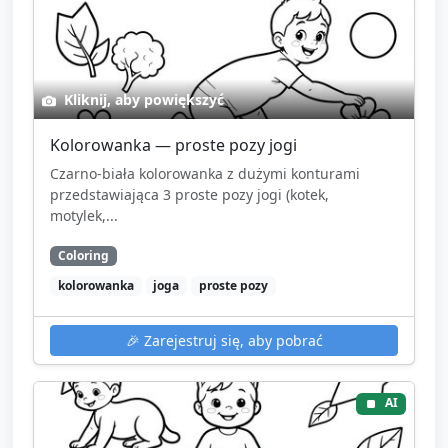
Kliknij, aby powiększyć
Kolorowanka — proste pozy jogi
Czarno-biała kolorowanka z dużymi konturami
przedstawiająca 3 proste pozy jogi (kotek,
motylek,...
Coloring
kolorowanka
joga
proste pozy
🎉
Zarejestruj się, aby pobrać
AI