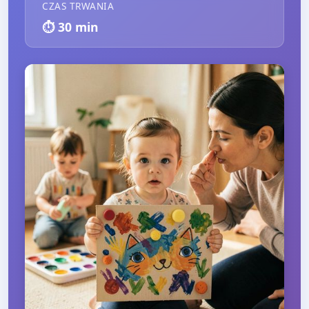
CZAS TRWANIA
⏱️
30
min