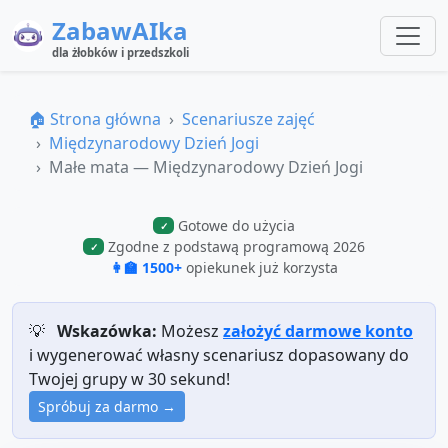
ZabawAIka
dla żłobków i przedszkoli
🏠 Strona główna
Scenariusze zajęć
Międzynarodowy Dzień Jogi
Małe mata — Międzynarodowy Dzień Jogi
Gotowe do użycia
✓
Zgodne z podstawą programową 2026
✓
👩‍🏫 1500+
opiekunek już korzysta
💡
Wskazówka:
Możesz
założyć darmowe konto
i wygenerować własny scenariusz dopasowany do
Twojej grupy w 30 sekund!
Spróbuj za darmo →