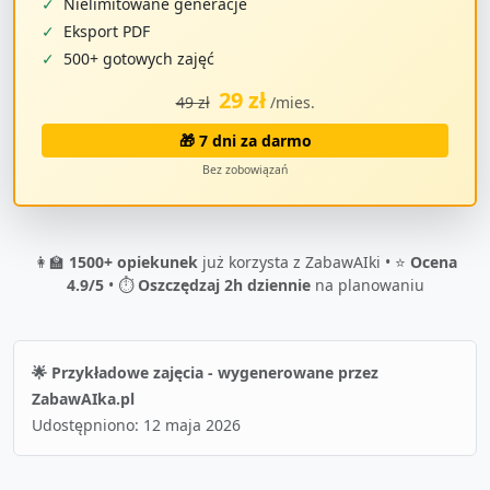
✓
Nielimitowane generacje
✓
Eksport PDF
✓
500+ gotowych zajęć
29 zł
49 zł
/mies.
🎁 7 dni za darmo
Bez zobowiązań
👩‍🏫
1500+ opiekunek
już korzysta z ZabawAIki • ⭐
Ocena
4.9/5
• ⏱️
Oszczędzaj 2h dziennie
na planowaniu
🌟 Przykładowe zajęcia - wygenerowane przez
ZabawAIka.pl
Udostępniono:
12 maja 2026