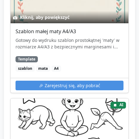
Kliknij, aby powiększyć
Szablon małej maty A4/A3
Gotowy do wydruku szablon prostokątnej 'maty' w
rozmiarze A4/A3 z bezpiecznymi marginesami i...
Template
szablon
mata
A4
🎉
Zarejestruj się, aby pobrać
AI