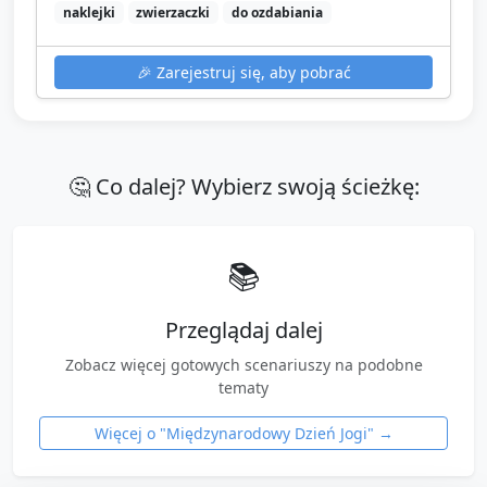
naklejki
zwierzaczki
do ozdabiania
🎉
Zarejestruj się, aby pobrać
🤔 Co dalej? Wybierz swoją ścieżkę:
📚
Przeglądaj dalej
Zobacz więcej gotowych scenariuszy na podobne
tematy
Więcej o "
Międzynarodowy Dzień Jogi
" →