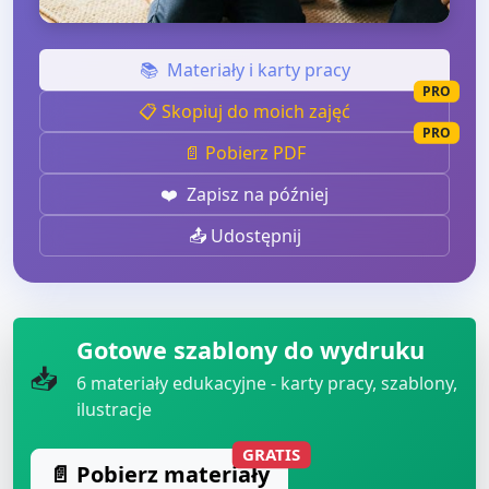
📚
Materiały i karty pracy
PRO
📋 Skopiuj do moich zajęć
PRO
📄 Pobierz PDF
❤️
Zapisz na później
📤 Udostępnij
Gotowe szablony do wydruku
📥
6
materiały edukacyjne - karty pracy, szablony,
ilustracje
GRATIS
📄 Pobierz materiały