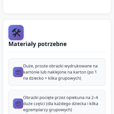
Wspólne układanie (około 6–7 minut)
Poprosić dzieci, aby spróbowały dopasować
🛠️
elementy do siebie — najpierw w parach lub małych
grupach przy stoliku.
Materiały potrzebne
Opiekun wspiera werbalnie: „Spróbuj obrócić ten
kawałek”, „Czy ten kawałek pasuje tutaj?”. Zachęca
do komunikacji między dziećmi („Podaj mi ten
Duże, proste obrazki wydrukowane na
📦
kawałek proszę”).
kartonie lub naklejone na karton (po 1
na dziecko + kilka grupowych)
Gdy puzzle są ułożone, opiekun pyta: „Kto pamięta,
co to jest? Opowiedz jednym zdaniem.”
Obrazki pocięte przez opiekuna na 2–4
Tworzenie własnego prostego puzzla (około 7–8
📦
duże części (dla każdego dziecka i kilka
minut)
egzemplarzy grupowych)