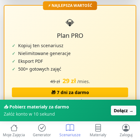
⚡ NAJLEPSZA WARTOŚĆ
💎
Plan PRO
✓
Kopiuj ten scenariusz
✓
Nielimitowane generacje
✓
Eksport PDF
✓
500+ gotowych zajęć
29 zł
49 zł
/mies.
🎁 7 dni za darmo
Bez zobowiązań
📥 Pobierz materiały za darmo
Dołącz →
Załóż konto w 10 sekund
👩‍🏫
1500+ opiekunek
już korzysta z ZabawAIki • ⭐
Ocena
4.9/5
• ⏱️
Oszczędzaj 2h dziennie
na planowaniu
Moje Zajęcia
Generator
Scenariusze
Materiały
Zaloguj