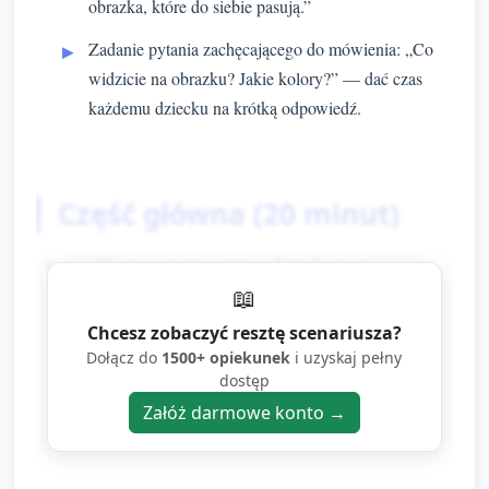
obrazka, które do siebie pasują.”
Zadanie pytania zachęcającego do mówienia: „Co
widzicie na obrazku? Jakie kolory?” — dać czas
każdemu dziecku na krótką odpowiedź.
Część główna (20 minut)
Eksploracja elementów (około 5 minut)
📖
Rozdać dzieciom po 1–2 dużych elementach puzzli
Chcesz zobaczyć resztę scenariusza?
(pierw elementy proste, 2–3 części). Pozwolić
Dołącz do
1500+ opiekunek
i uzyskaj pełny
dostęp
dotknąć, pobawić się teksturą (karton, naklejka),
Załóż darmowe konto →
obejrzeć z różnych stron.
Opiekun nazywa elementy, zachęca do powtarzania:
„To jest dach. Jak myślisz, jaki kolor ma dach?”