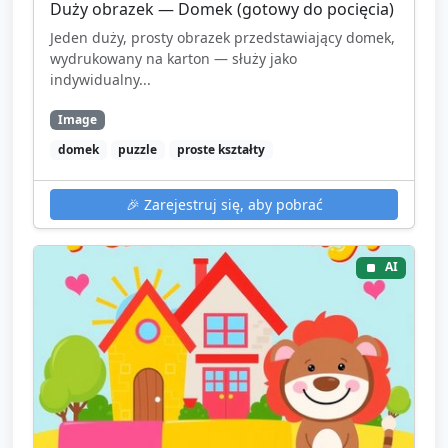
Duży obrazek — Domek (gotowy do pocięcia)
Jeden duży, prosty obrazek przedstawiający domek,
wydrukowany na karton — służy jako
indywidualny...
Image
domek
puzzle
proste kształty
🎉
Zarejestruj się, aby pobrać
AI