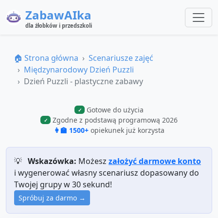
ZabawAIka
dla żłobków i przedszkoli
🏠 Strona główna
Scenariusze zajęć
Międzynarodowy Dzień Puzzli
Dzień Puzzli - plastyczne zabawy
Gotowe do użycia
✓
Zgodne z podstawą programową 2026
✓
👩‍🏫 1500+
opiekunek już korzysta
💡
Wskazówka:
Możesz
założyć darmowe konto
i wygenerować własny scenariusz dopasowany do
Twojej grupy w 30 sekund!
Spróbuj za darmo →