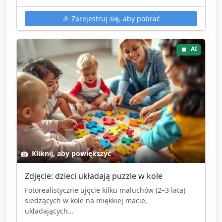
🎉
Zarejestruj się, aby pobrać
AI
Kliknij, aby powiększyć
Zdjęcie: dzieci układają puzzle w kole
Fotorealistyczne ujęcie kilku maluchów (2–3 lata)
siedzących w kole na miękkiej macie,
układających...