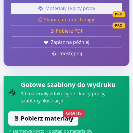
📚
Materiały i karty pracy
PRO
📋 Skopiuj do moich zajęć
PRO
📄 Pobierz PDF
❤️
Zapisz na później
📤 Udostępnij
Gotowe szablony do wydruku
📥
10
materiały edukacyjne - karty pracy,
szablony, ilustracje
GRATIS
📄 Pobierz materiały
✓ Darmowe konto = dostęp do materiałów