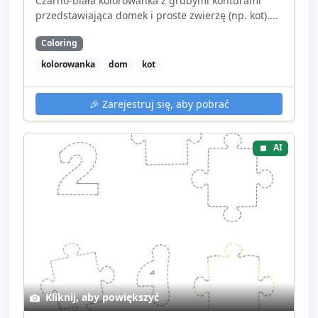
Czarno-biała kolorowanka z grubymi konturami
przedstawiająca domek i proste zwierzę (np. kot)....
Coloring
kolorowanka
dom
kot
🎉
Zarejestruj się, aby pobrać
AI
Kliknij, aby powiększyć