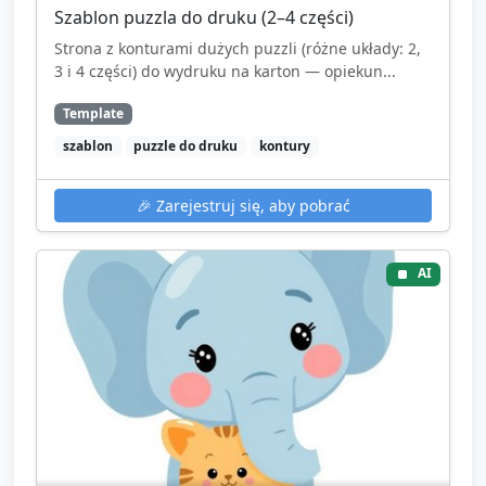
Szablon puzzla do druku (2–4 części)
Strona z konturami dużych puzzli (różne układy: 2,
3 i 4 części) do wydruku na karton — opiekun...
Template
szablon
puzzle do druku
kontury
🎉
Zarejestruj się, aby pobrać
AI