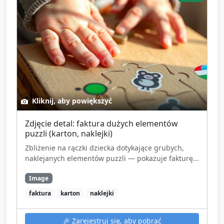
Kliknij, aby powiększyć
Zdjęcie detal: faktura dużych elementów
puzzli (karton, naklejki)
Zbliżenie na rączki dziecka dotykające grubych,
naklejanych elementów puzzli — pokazuje fakturę...
Image
faktura
karton
naklejki
🎉
Zarejestruj się, aby pobrać