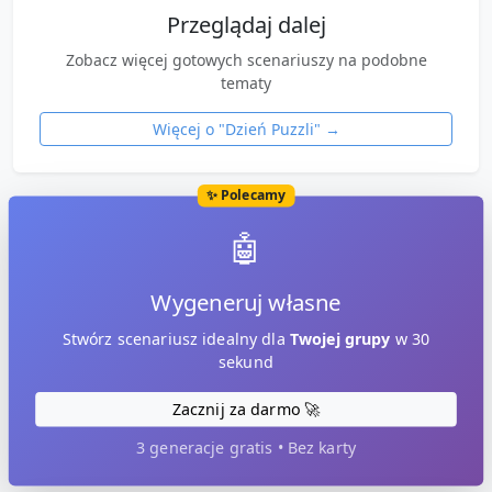
Przeglądaj dalej
Zobacz więcej gotowych scenariuszy na podobne
tematy
Więcej o "
Dzień Puzzli
" →
✨ Polecamy
🤖
Wygeneruj własne
Stwórz scenariusz idealny dla
Twojej grupy
w 30
sekund
Zacznij za darmo 🚀
3 generacje gratis • Bez karty