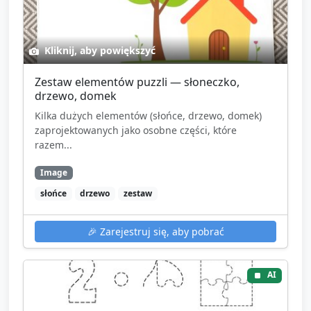
Kliknij, aby powiększyć
Zestaw elementów puzzli — słoneczko,
drzewo, domek
Kilka dużych elementów (słońce, drzewo, domek)
zaprojektowanych jako osobne części, które
razem...
Image
słońce
drzewo
zestaw
🎉
Zarejestruj się, aby pobrać
AI