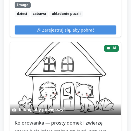
Image
dzieci
zabawa
układanie puzzli
🎉
Zarejestruj się, aby pobrać
AI
Kliknij, aby powiększyć
Kolorowanka — prosty domek i zwierzę