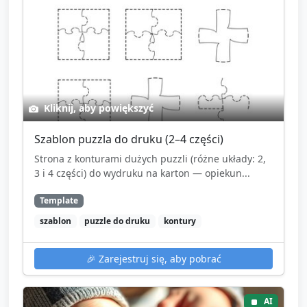
Kliknij, aby powiększyć
Szablon puzzla do druku (2–4 części)
Strona z konturami dużych puzzli (różne układy: 2,
3 i 4 części) do wydruku na karton — opiekun...
Template
szablon
puzzle do druku
kontury
🎉
Zarejestruj się, aby pobrać
AI