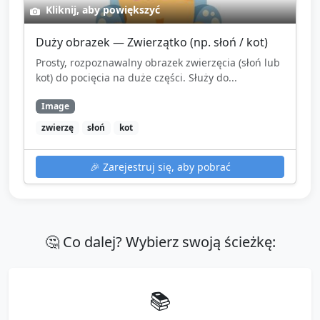
Kliknij, aby powiększyć
Duży obrazek — Zwierzątko (np. słoń / kot)
Prosty, rozpoznawalny obrazek zwierzęcia (słoń lub
kot) do pocięcia na duże części. Służy do...
Image
zwierzę
słoń
kot
🎉
Zarejestruj się, aby pobrać
🤔 Co dalej? Wybierz swoją ścieżkę:
📚