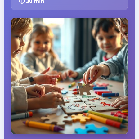
⏱️
30
min