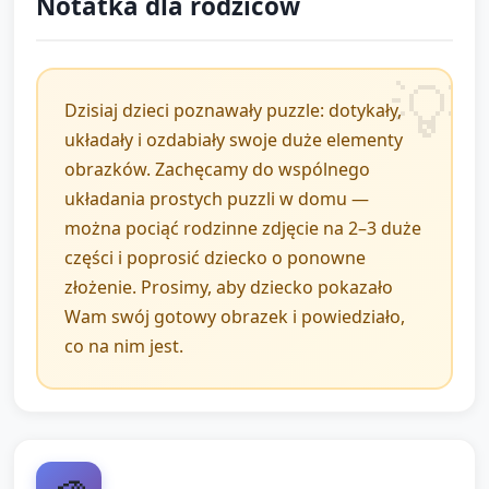
Notatka dla rodziców
podsumowanie (5 minut)
Powrót do koła. Każde dziecko, które chce,
pokazuje swój ułożony puzzle i mówi jedno krótkie
Dzisiaj dzieci poznawały puzzle: dotykały,
zdanie o obrazku (co to jest, jaki kolor itp.).
układały i ozdabiały swoje duże elementy
Krótkie podsumowanie przez opiekuna: „Dzisiaj
obrazków. Zachęcamy do wspólnego
poznaliśmy, że obrazki można dzielić na części i
układania prostych puzzli w domu —
łączyć. Ćwiczyliśmy zabieranie i podawanie,
można pociąć rodzinne zdjęcie na 2–3 duże
mówiliśmy, nazywaliśmy kolory i kształty.”
części i poprosić dziecko o ponowne
złożenie. Prosimy, aby dziecko pokazało
Pożegnanie piosenką/rymowanką (20–30 sekund) i
Wam swój gotowy obrazek i powiedziało,
zachęta dla rodziców, aby dziecko pokazało puzzle
co na nim jest.
w domu.