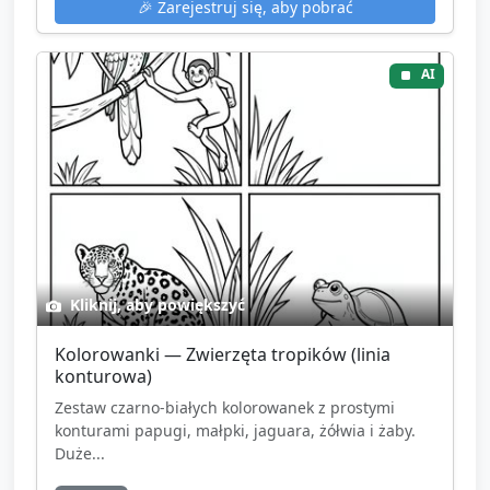
🎉
Zarejestruj się, aby pobrać
AI
Kliknij, aby powiększyć
Kolorowanki — Zwierzęta tropików (linia
konturowa)
Zestaw czarno-białych kolorowanek z prostymi
konturami papugi, małpki, jaguara, żółwia i żaby.
Duże...