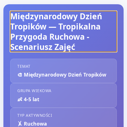
Międzynarodowy Dzień
Tropików — Tropikalna
Przygoda Ruchowa
-
Scenariusz Zajęć
TEMAT
🎨
Międzynarodowy Dzień Tropików
GRUPA WIEKOWA
👶
4-5 lat
TYP AKTYWNOŚCI
🤸
Ruchowa