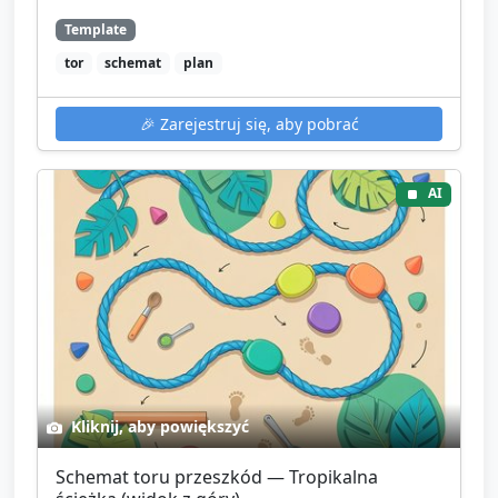
Template
tor
schemat
plan
🎉
Zarejestruj się, aby pobrać
AI
Kliknij, aby powiększyć
Schemat toru przeszkód — Tropikalna