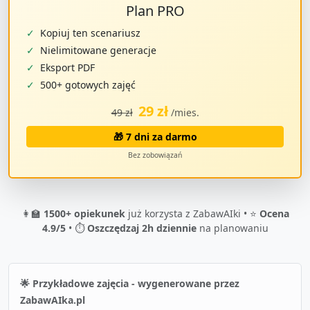
Plan PRO
✓
Kopiuj ten scenariusz
✓
Nielimitowane generacje
✓
Eksport PDF
✓
500+ gotowych zajęć
29 zł
49 zł
/mies.
🎁 7 dni za darmo
Bez zobowiązań
👩‍🏫
1500+ opiekunek
już korzysta z ZabawAIki • ⭐
Ocena
4.9/5
• ⏱️
Oszczędzaj 2h dziennie
na planowaniu
🌟 Przykładowe zajęcia - wygenerowane przez
ZabawAIka.pl