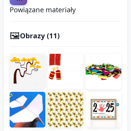
Powiązane materiały
🖼️
Obrazy (
11
)