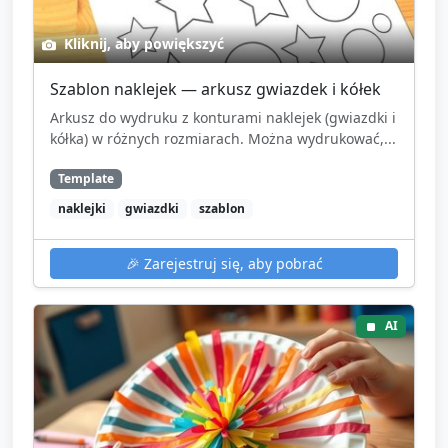
Kliknij, aby powiększyć
Szablon naklejek — arkusz gwiazdek i kółek
Arkusz do wydruku z konturami naklejek (gwiazdki i
kółka) w różnych rozmiarach. Można wydrukować,...
Template
naklejki
gwiazdki
szablon
🎉
Zarejestruj się, aby pobrać
AI