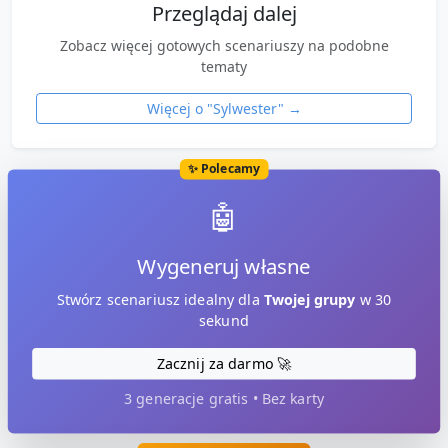
Przeglądaj dalej
Zobacz więcej gotowych scenariuszy na podobne
tematy
Więcej o "
Sylwester
" →
✨ Polecamy
🤖
Wygeneruj własne
Stwórz scenariusz idealny dla
Twojej grupy
w 30
sekund
Zacznij za darmo 🚀
3 generacje gratis • Bez karty