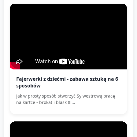
Fajerwerki z dziećmi - zabawa sztuką na 6
sposobów
Jak w prosty sposób stworzyć Sylwestrową pracę
na kartce - brokat i blask !!!...