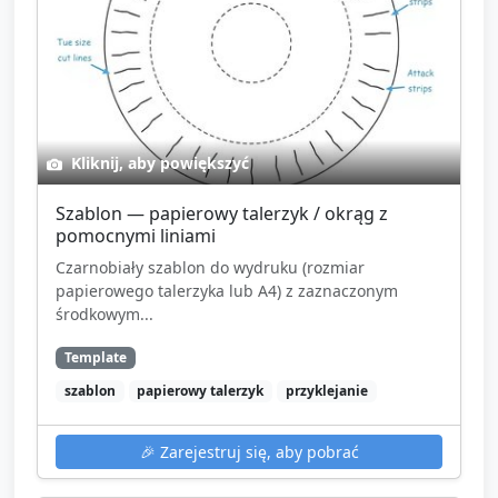
Kliknij, aby powiększyć
Szablon — papierowy talerzyk / okrąg z
pomocnymi liniami
Czarnobiały szablon do wydruku (rozmiar
papierowego talerzyka lub A4) z zaznaczonym
środkowym...
Template
szablon
papierowy talerzyk
przyklejanie
🎉
Zarejestruj się, aby pobrać