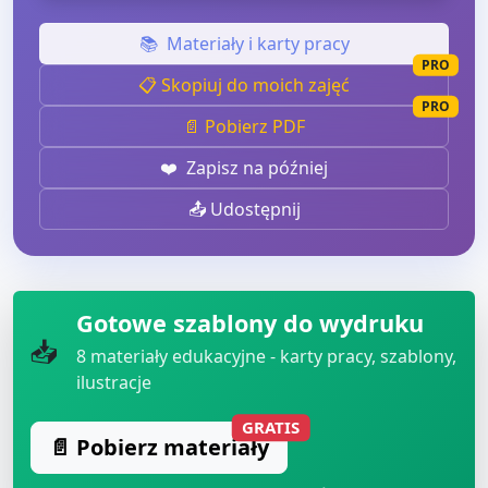
📚
Materiały i karty pracy
PRO
📋 Skopiuj do moich zajęć
PRO
📄 Pobierz PDF
❤️
Zapisz na później
📤 Udostępnij
Gotowe szablony do wydruku
📥
8
materiały edukacyjne - karty pracy, szablony,
ilustracje
GRATIS
📄 Pobierz materiały