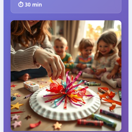
⏱️
30
min