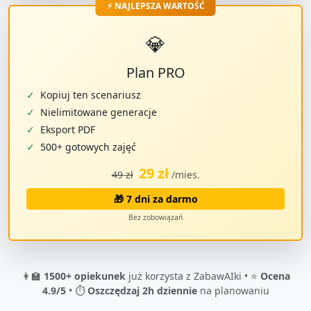
⚡ NAJLEPSZA WARTOŚĆ
💎
Plan PRO
✓
Kopiuj ten scenariusz
✓
Nielimitowane generacje
✓
Eksport PDF
✓
500+ gotowych zajęć
29 zł
49 zł
/mies.
🎁 7 dni za darmo
Bez zobowiązań
👩‍🏫
1500+ opiekunek
już korzysta z ZabawAIki • ⭐
Ocena
4.9/5
• ⏱️
Oszczędzaj 2h dziennie
na planowaniu