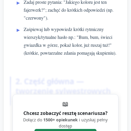
Zadaj proste pytania: "Jakiego koloru jest ten
fajerwerk?"; zachęć do krótkich odpowiedzi (np.
"czerwony").
Zaśpiewaj lub wypowiedz krótki rytmiczny
wierszyk/rytualne hasło np.: "Bum, bum, świeci
gwiazdka w górze, pokaż kolor, już ruszaj tuż!"
(krótkie, powtarzalne zdania pomagają skupieniu).
2. Część główna —
tworzenie sylwestrowych
fajerwerków (20 minut)
📖
Chcesz zobaczyć resztę scenariusza?
Przygotowanie materiałów: rozłóż pod każde
Dołącz do
1500+ opiekunek
i uzyskaj pełny
dziecko papier (A4 lub papierowy talerzyk) i
dostęp
skoncentruj materiały w zasięgu rąk.