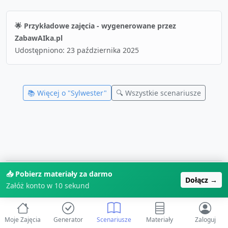
🌟 Przykładowe zajęcia - wygenerowane przez
ZabawAIka.pl
Udostępniono:
23 października 2025
📚 Więcej o "
Sylwester
"
🔍 Wszystkie scenariusze
📥 Pobierz materiały za darmo
Utworzono:
23 października 2025, 09:58
Dołącz →
Załóż konto w 10 sekund
Zaktualizowano:
08 stycznia 2026, 15:22
Moje Zajęcia
Generator
Scenariusze
Materiały
Zaloguj