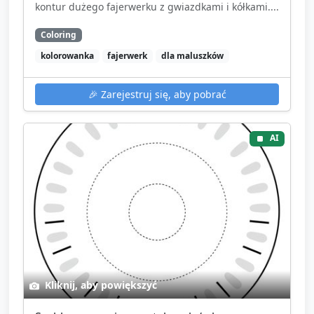
kontur dużego fajerwerku z gwiazdkami i kółkami....
Coloring
kolorowanka
fajerwerk
dla maluszków
🎉
Zarejestruj się, aby pobrać
AI
Kliknij, aby powiększyć