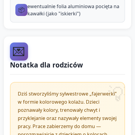
ewentualnie folia aluminiowa pocięta na
📦
Usiądźcie w kole i zachęć każde dziecko, by
kawałki (jako "iskierki")
pokazało swoją pracę i powiedziało jedno słowo o
niej (np. "czerwony", "gwiazdka").
Pochwal każde dziecko za zaangażowanie i
💌
opowiedz krótko, że prace zabiorą do domu na
pamiątkę sylwestrowej zabawy.
Notatka dla rodziców
Zakończ prostą pieśnią lub rymowanką pożegnalną i
przekaż informację rodzicom przy odbiorze, co
robiliście dziś na zajęciach.
Dziś stworzyliśmy sylwestrowe „fajerwerki”
w formie kolorowego kolażu. Dzieci
poznawały kolory, trenowały chwyt i
przyklejanie oraz nazywały elementy swojej
pracy. Prace zabierzemy do domu —
porozmawiajcie z dzieckiem o kolorach,