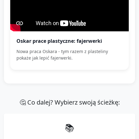
Oskar prace plastyczne: fajerwerki
Nowa praca Oskara - tym razem z plasteliny
pokaże jak lepić fajerwerki.
🤔 Co dalej? Wybierz swoją ścieżkę:
📚