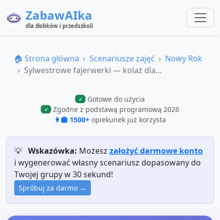
ZabawAIka
dla żłobków i przedszkoli
🏠 Strona główna
Scenariusze zajęć
Nowy Rok
Sylwestrowe fajerwerki — kolaż dla...
Gotowe do użycia
✓
Zgodne z podstawą programową 2026
✓
👩‍🏫 1500+
opiekunek już korzysta
💡
Wskazówka:
Możesz
założyć darmowe konto
i wygenerować własny scenariusz dopasowany do
Twojej grupy w 30 sekund!
Spróbuj za darmo →