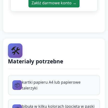
Załóż darmowe konto →
Pokaż prosty przykład: na środku kartki przyklejamy
klejem w sztyfcie kłębek bibuły, od niego
promieniście doklejamy paseczki bibuły lub
wstążeczki — to będzie „fajerwerk”.
Zachęć dzieci do wyboru kolorów i samodzielnego
przyklejania elementów (nauczyciel pomaga przy
🛠️
trudniejszych czynnościach):
Najpierw dziecko przykleja duży kłębek
Materiały potrzebne
bibuły/folii w środku kartki.
Następnie dobiera paski bibuły lub
wstążeczki i dokłada je promieniście od
kartki papieru A4 lub papierowe
📦
talerzyki
środka.
Dodaje naklejki (gwiazdki) lub rysuje kredką
linie rozchodzące się jak promienie.
bibuła w kilku kolorach (pocięta w paski