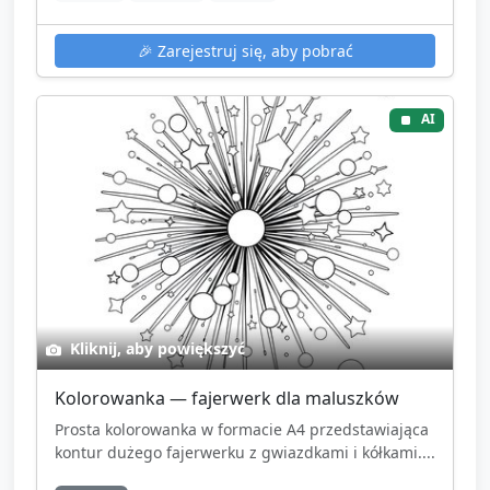
🎉
Zarejestruj się, aby pobrać
AI
Kliknij, aby powiększyć
Kolorowanka — fajerwerk dla maluszków
Prosta kolorowanka w formacie A4 przedstawiająca
kontur dużego fajerwerku z gwiazdkami i kółkami....