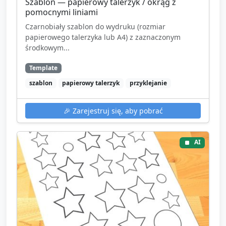
Szablon — papierowy talerzyk / okrąg z
pomocnymi liniami
Czarnobiały szablon do wydruku (rozmiar
papierowego talerzyka lub A4) z zaznaczonym
środkowym...
Template
szablon
papierowy talerzyk
przyklejanie
🎉
Zarejestruj się, aby pobrać
AI