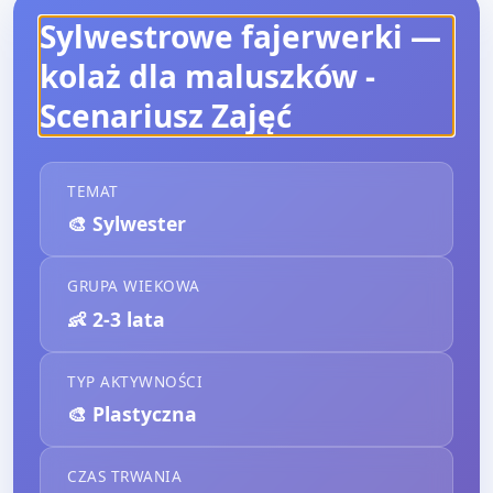
Sylwestrowe fajerwerki —
kolaż dla maluszków
-
Scenariusz Zajęć
TEMAT
🎨
Sylwester
GRUPA WIEKOWA
👶
2-3 lata
TYP AKTYWNOŚCI
🎨
Plastyczna
CZAS TRWANIA