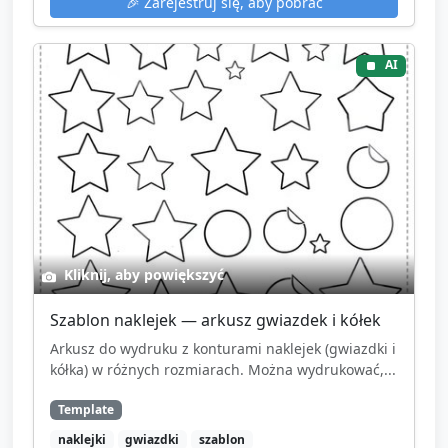
🎉
Zarejestruj się, aby pobrać
AI
Kliknij, aby powiększyć
Szablon naklejek — arkusz gwiazdek i kółek
Arkusz do wydruku z konturami naklejek (gwiazdki i
kółka) w różnych rozmiarach. Można wydrukować,...
Template
naklejki
gwiazdki
szablon