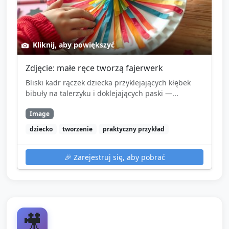
Kliknij, aby powiększyć
Zdjęcie: małe ręce tworzą fajerwerk
Bliski kadr rączek dziecka przyklejających kłębek
bibuły na talerzyku i doklejających paski —...
Image
dziecko
tworzenie
praktyczny przykład
🎉
Zarejestruj się, aby pobrać
🎥