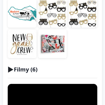
▶️
Filmy (
6
)