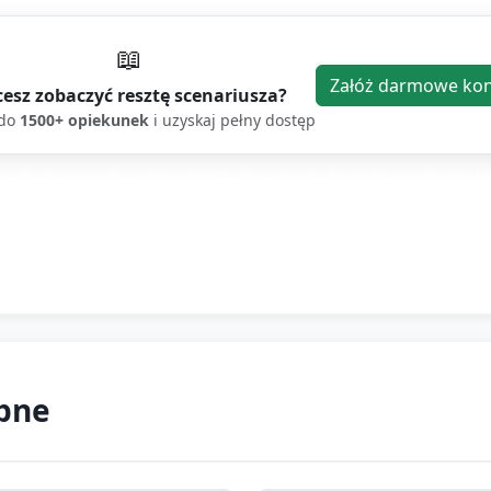
📖
Załóż darmowe ko
ierowym talerzyku, kleju w sztyfcie, kredkach/mazakach lub 
esz zobaczyć resztę scenariusza?
ch, kapelusz), pompony i kawałki włóczki.
 do
1500+ opiekunek
i uzyskaj pełny dostęp
ki na jednym talerzyku — jak narysować oczy, gdzie przyklei
zewnętrzną stronę talerzyka (kolory według pomysłu).
 razu przy kredkach) dzieci przyklejają elementy twarzy: pap
opiekun) lub nożyczek (jeśli dzieci są wprawne) zrób otwory
ebne
żna założyć. Alternatywnie przymocuj patyczek popsicle do
a: "Jaki ma imię twój klaun?"; dzieci mogą nazwać swoją mas