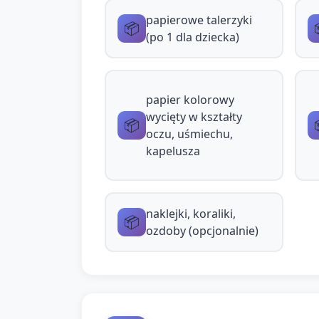
papierowe talerzyki
Indywidualne wsparcie i urozm
📦
(po 1 dla dziecka)
Dzieci, które szybciej 
Dzieci potrzebujące po
papier kolorowy
wycięty w kształty
📦
oczu, uśmiechu,
Zakończenie i po
kapelusza
Parada masek: ustaw dzieci w r
X i lubię...".
naklejki, koraliki,
📦
ozdoby (opcjonalnie)
Pochwalenie pracy: podsumuj p
Krótkie zadanie domowe dla rodz
piosenkę/paradę w domu.