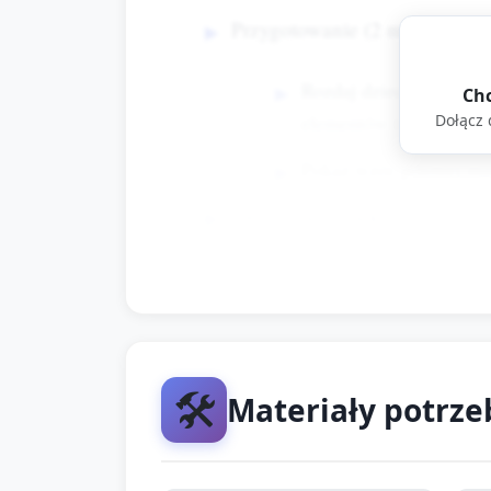
Przygotowanie (2 minuty):
Rozdaj dzieciom po pap
Chc
elementów (oczy, uśmie
Dołącz
Pokaż wzór gotowej mas
Tworzenie masek (13 minut):
Dzieci malują/kolorują 
Po wyschnięciu (lub od
uśmiech.
🛠️
Za pomocą dziurkacza (
Materiały potrz
— dzięki temu maska mo
Zachęcaj do opowiadani