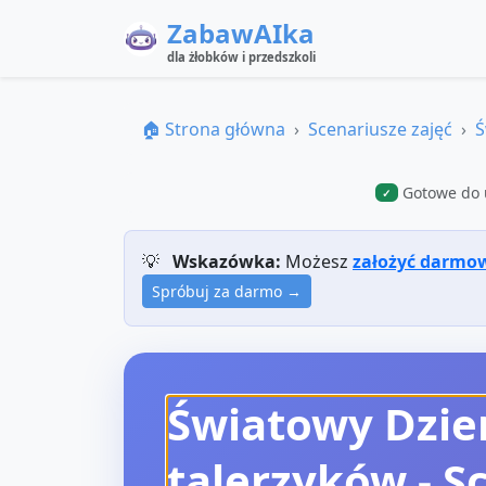
ZabawAIka
dla żłobków i przedszkoli
🏠 Strona główna
Scenariusze zajęć
Ś
Gotowe do 
✓
💡
Wskazówka:
Możesz
założyć darmo
Spróbuj za darmo →
Światowy Dzie
talerzyków
- S