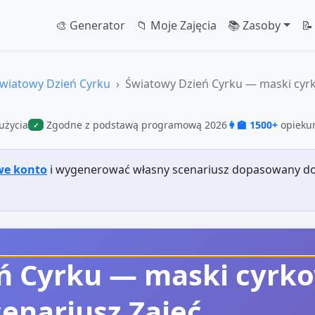
🎨 Generator
📁 Moje Zajęcia
📚 Zasoby
📝
wiatowy Dzień Cyrku
Światowy Dzień Cyrku — maski cyrk
użycia
Zgodne z podstawą programową 2026
👩‍🏫 1500+
opiekun
✓
we konto
i wygenerować własny scenariusz dopasowany do
ń Cyrku — maski cyrko
cenariusz Zajęć