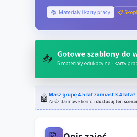
📚
Materiały i karty pracy
📋 Skop
Gotowe szablony do 
📥
5
materiały edukacyjne - karty pracy
Masz grupę
4-5 lat
zamiast
3-4 lata
?
🤖
Załóż darmowe konto i
dostosuj ten scena
📝
Opis zajęć