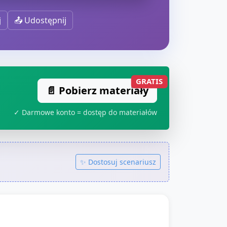
j
📤 Udostępnij
GRATIS
📄 Pobierz materiały
✓ Darmowe konto = dostęp do materiałów
✨ Dostosuj scenariusz