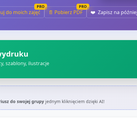
PRO
PRO
iuj do moich zajęć
📄 Pobierz PDF
❤️
Zapisz na późnie
wydruku
, szablony, ilustracje
riusz do swojej grupy
jednym kliknięciem dzięki AI!