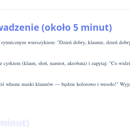
wadzenie (około 5 minut)
 rytmicznym wierszykiem: "Dzień dobry, klaunie, dzień dobry,
z cyrkiem (klaun, słoń, namiot, akrobata) i zapytaj: "Co wi
iś własne maski klaunów — będzie kolorowo i wesoło!" Wyjaśn
 minut)