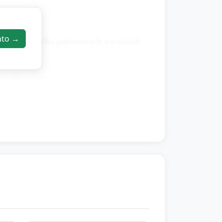
nto →
farbkach, kilka papierowych wyciętych
ć nos i włosy.
ierowe oczy, pompon jako nos, wycięty
 po bokach talerzyka i przywiąż włóczkę
 spodu jako uchwyt.
kę i opisać kolorystykę.