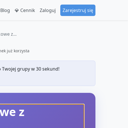
 Blog
💎 Cennik
Zaloguj
Zarejestruj się
owe z...
ek już korzysta
 Twojej grupy w 30 sekund!
we z