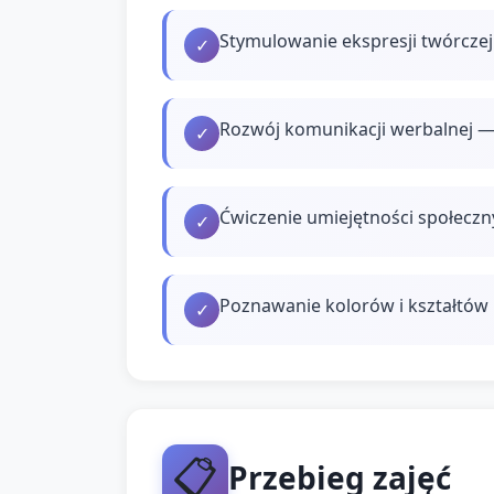
Stymulowanie ekspresji twórcze
✓
Rozwój komunikacji werbalnej —
✓
Ćwiczenie umiejętności społecz
✓
Poznawanie kolorów i kształtów
✓
📋
Przebieg zajęć