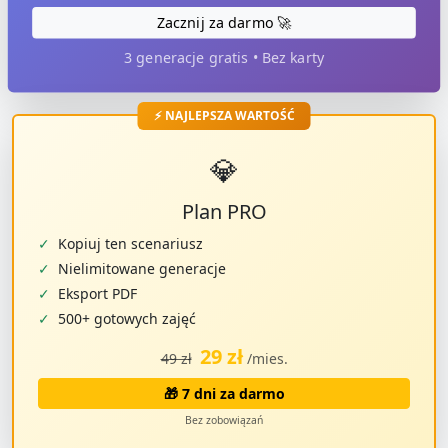
Zacznij za darmo 🚀
3 generacje gratis • Bez karty
⚡ NAJLEPSZA WARTOŚĆ
💎
Plan PRO
✓
Kopiuj ten scenariusz
✓
Nielimitowane generacje
✓
Eksport PDF
✓
500+ gotowych zajęć
29 zł
49 zł
/mies.
🎁 7 dni za darmo
Bez zobowiązań