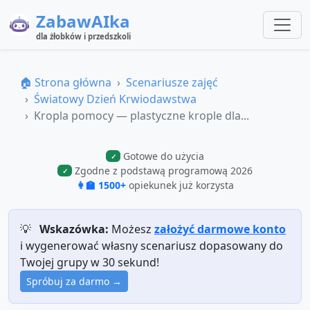
ZabawAIka
dla żłobków i przedszkoli
🏠 Strona główna
Scenariusze zajęć
Światowy Dzień Krwiodawstwa
Kropla pomocy — plastyczne krople dla...
Gotowe do użycia
✓
Zgodne z podstawą programową 2026
✓
👩‍🏫 1500+
opiekunek już korzysta
💡
Wskazówka:
Możesz
założyć darmowe konto
i wygenerować własny scenariusz dopasowany do
Twojej grupy w 30 sekund!
Spróbuj za darmo →