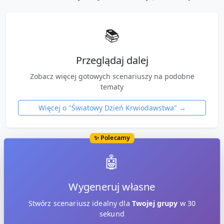
📚
Przeglądaj dalej
Zobacz więcej gotowych scenariuszy na podobne
tematy
Więcej o "
Światowy Dzień Krwiodawstwa
" →
✨ Polecamy
🤖
Wygeneruj własne
Stwórz scenariusz idealny dla
Twojej grupy
w 30
sekund