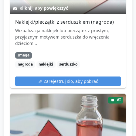
Kliknij, aby powiększyć
Naklejki/pieczątki z serduszkiem (nagroda)
Wizualizacja naklejek lub pieczątek z prostym,
przyjaznym motywem serduszka do wręczenia
dzieciom...
Image
nagroda
naklejki
serduszko
🎉
Zarejestruj się, aby pobrać
AI