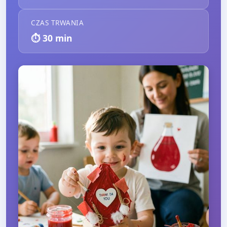
CZAS TRWANIA
⏱️
30
min