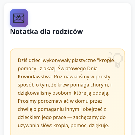
podsumowanie (5 minut)
💌
Krótkie podsumowanie: opiekun przypomina, że
robimy krople, żeby podziękować osobom, które
Notatka dla rodziców
pomagają innym (proste zdanie).
Wspólne powtórzenie rymowanki/słowa-klucza z
początku zajęć.
Dziś dzieci wykonywały plastyczne "krople
Pożegnanie: każde dziecko otrzymuje od opiekuna
pomocy" z okazji Światowego Dnia
naklejkę / pieczątkę z serduszkiem jako symbol
Krwiodawstwa. Rozmawialiśmy w prosty
"dziękuję" za udział.
sposób o tym, że krew pomaga chorym, i
dziękowaliśmy osobom, które ją oddają.
Informacja dla rodziców (przekazana ustnie lub w
Prosimy porozmawiać w domu przez
kartce): co dzieci zrobiły i propozycja krótkiej
chwilę o pomaganiu innym i obejrzeć z
rozmowy w domu o pomaganiu innym.
dzieckiem jego pracę — zachęcamy do
używania słów: kropla, pomoc, dziękuję.