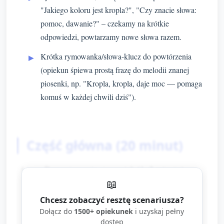
"Jakiego koloru jest kropla?", "Czy znacie słowa:
pomoc, dawanie?" – czekamy na krótkie
odpowiedzi, powtarzamy nowe słowa razem.
Krótka rymowanka/słowa-klucz do powtórzenia
(opiekun śpiewa prostą frazę do melodii znanej
piosenki, np. "Kropla, kropla, daje moc — pomaga
komuś w każdej chwili dziś").
Część główna (20 minut)
Przygotowanie stanowisk (1–2 minuty)
📖
Dzieci siadają przy stolikach, każdy ma
Chcesz zobaczyć resztę scenariusza?
kartkę formatu A4 z narysowaną dużą
Dołącz do
1500+ opiekunek
i uzyskaj pełny
kroplą (kontur), pojemniczek z czerwoną
dostęp