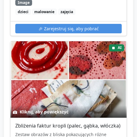
Image
dzieci
malowanie
zajęcia
🎉
Zarejestruj się, aby pobrać
AI
Kliknij, aby powiększyć
Zbliżenia faktur kropli (palec, gąbka, włóczka)
Zestaw obrazów z bliska pokazujących różne