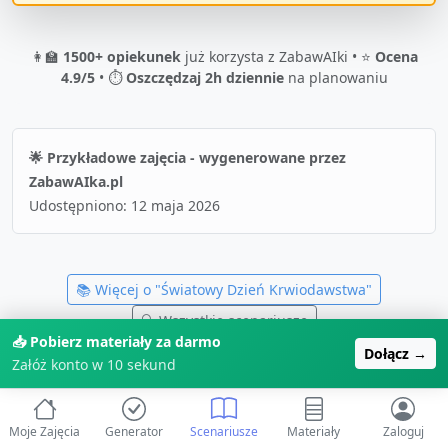
👩‍🏫
1500+ opiekunek
już korzysta z ZabawAIki • ⭐
Ocena
4.9/5
• ⏱️
Oszczędzaj 2h dziennie
na planowaniu
🌟 Przykładowe zajęcia - wygenerowane przez
ZabawAIka.pl
Udostępniono:
12 maja 2026
📚 Więcej o "
Światowy Dzień Krwiodawstwa
"
🔍 Wszystkie scenariusze
📥 Pobierz materiały za darmo
Dołącz →
Załóż konto w 10 sekund
Moje Zajęcia
Generator
Scenariusze
Materiały
Zaloguj