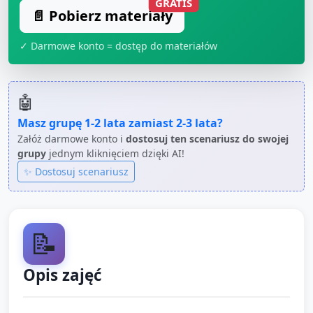
GRATIS
📄 Pobierz materiały
✓ Darmowe konto = dostęp do materiałów
🤖
Masz grupę
1-2 lata
zamiast
2-3 lata
?
Załóż darmowe konto i
dostosuj ten scenariusz do swojej
grupy
jednym kliknięciem dzięki AI!
✨ Dostosuj scenariusz
📝
Opis zajęć