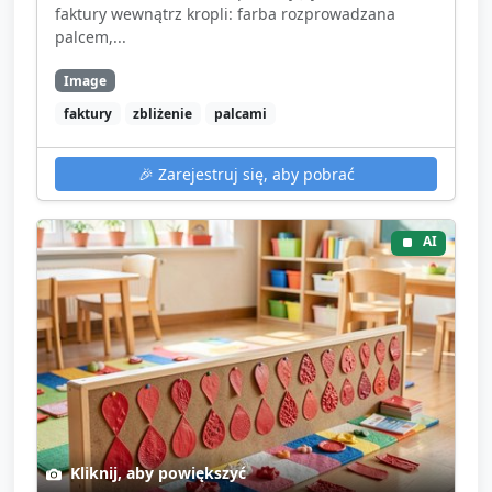
faktury wewnątrz kropli: farba rozprowadzana
palcem,...
Image
faktury
zbliżenie
palcami
🎉
Zarejestruj się, aby pobrać
AI
Kliknij, aby powiększyć