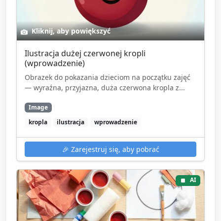
Kliknij, aby powiększyć
Ilustracja dużej czerwonej kropli
(wprowadzenie)
Obrazek do pokazania dzieciom na początku zajęć
— wyraźna, przyjazna, duża czerwona kropla z...
Image
kropla
ilustracja
wprowadzenie
🎉
Zarejestruj się, aby pobrać
AI