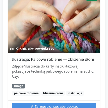
Kliknij, aby powiększyć
Ilustracja: Palcowe robienie — zbliżenie dłoni
Zdjęcie/ilustracja do karty instruktażowej
pokazujące technikę palcowego robienia na sucho.
Użyć:...
Image
palcowe robienie
bliżenie dłoni
instrukcja
🎉
Zarejestruj się, aby pobrać