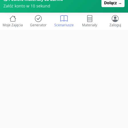
Dołącz →
Załóż konto w 10 sekund
Moje Zajęcia
Generator
Scenariusze
Materiały
Zaloguj
© 2025 ZabawAIka.pl - Generator zajęć dla żłobka
Stworzone z ❤️ dla opiekunów i dzieci
Obserwuj nas na Facebooku!
Przejdź do Facebook