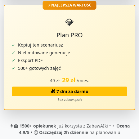
⚡ NAJLEPSZA WARTOŚĆ
💎
Plan PRO
✓
Kopiuj ten scenariusz
✓
Nielimitowane generacje
✓
Eksport PDF
✓
500+ gotowych zajęć
29 zł
49 zł
/mies.
🎁 7 dni za darmo
Bez zobowiązań
👩‍🏫
1500+ opiekunek
już korzysta z ZabawAIki • ⭐
Ocena
4.9/5
• ⏱️
Oszczędzaj 2h dziennie
na planowaniu