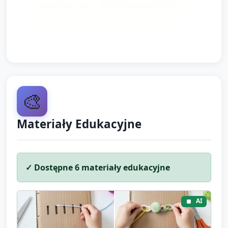
manualnych (np. nawlekanie koralików,
lepienie z plasteliny), co wspiera rozwój
sprawności rąk i koncentrację.
🎨
Materiały Edukacyjne
✓ Dostępne
6
materiały edukacyjne
AI