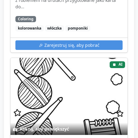
z robieniem na drutach przygotowane jako karta
do...
Coloring
kolorowanka
włóczka
pomponiki
🎉
Zarejestruj się, aby pobrać
AI
Kliknij, aby powiększyć