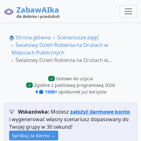
ZabawAIka
dla żłobków i przedszkoli
🏠 Strona główna
Scenariusze zajęć
Światowy Dzień Robienia na Drutach w
Miejscach Publicznych
Światowy Dzień Robienia na Drutach w...
Gotowe do użycia
✓
Zgodne z podstawą programową 2026
✓
👩‍🏫 1500+
opiekunek już korzysta
💡
Wskazówka:
Możesz
założyć darmowe konto
i wygenerować własny scenariusz dopasowany do
Twojej grupy w 30 sekund!
Spróbuj za darmo →