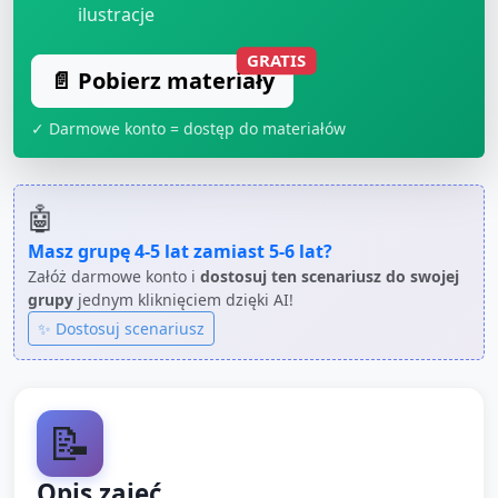
ilustracje
GRATIS
📄 Pobierz materiały
✓ Darmowe konto = dostęp do materiałów
🤖
Masz grupę
4-5 lat
zamiast
5-6 lat
?
Załóż darmowe konto i
dostosuj ten scenariusz do swojej
grupy
jednym kliknięciem dzięki AI!
✨ Dostosuj scenariusz
📝
Opis zajęć