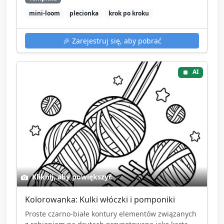
mini-loom
plecionka
krok po kroku
🎉
Zarejestruj się, aby pobrać
AI
Kliknij, aby powiększyć
Kolorowanka: Kulki włóczki i pomponiki
Proste czarno-białe kontury elementów związanych