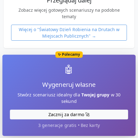
Przeglądaj dalej
Zobacz więcej gotowych scenariuszy na podobne
tematy
Więcej o "
Światowy Dzień Robienia na Drutach w
Miejscach Publicznych
" →
✨ Polecamy
🤖
Wygeneruj własne
Stwórz scenariusz idealny dla
Twojej grupy
w 30
sekund
Zacznij za darmo 🚀
3 generacje gratis • Bez karty