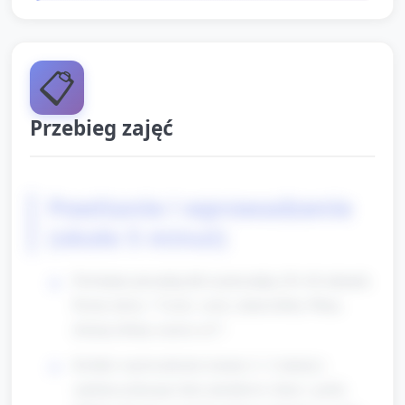
📋
Przebieg zajęć
Powitanie i wprowadzenie
(około 5 minut)
Powitanie piosenką lub rymowanką (30–40 sekund).
Proste słowa: "Cześć, cześć, dzień dobry Wam,
dzisiaj robimy razem coś!".
Krótkie wprowadzenie tematu (1–2 minuty):
opiekun pokazuje duże plastikowe druty i gruby