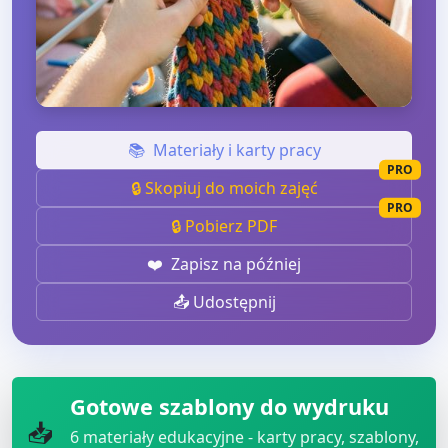
📚
Materiały i karty pracy
PRO
🔒 Skopiuj do moich zajęć
PRO
🔒 Pobierz PDF
❤️
Zapisz na później
📤 Udostępnij
Gotowe szablony do wydruku
📥
6
materiały edukacyjne - karty pracy, szablony,