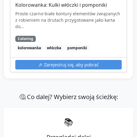
Kolorowanka: Kulki włóczki i pomponiki
Proste czarno-białe kontury elementów związanych
z robieniem na drutach przygotowane jako karta
do...
Coloring
kolorowanka
włóczka
pomponiki
🎉
Zarejestruj się, aby pobrać
🤔 Co dalej? Wybierz swoją ścieżkę:
📚