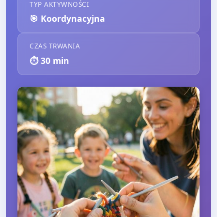
TYP AKTYWNOŚCI
🎯
Koordynacyjna
CZAS TRWANIA
⏱️
30
min