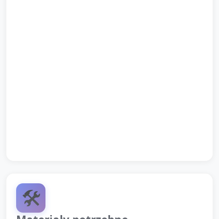
Krótka prezentacja prac (około 2 minuty): każde
dziecko pokazuje swoją plecionkę lub pętelkę i
mówi jedno słowo opisujące, co zrobiło (np. "kolor",
"miękkie", "zrobiłam pętelkę").
Podsumowanie przez opiekuna (około 2 minuty):
przypomnienie, czego dzieci się nauczyły (np.
"Ćwiczyliśmy paluszki i współpracę") i pochwała
dla grupy.
Pożegnanie (około 30 sekund): krótka rymowanka
pożegnalna i zaproszenie do kolejnych zajęć.
🛠️