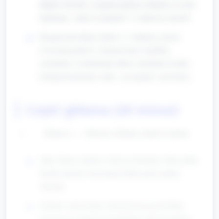
kłębek włóczki, wyjaśnia jednym zdaniem, że dziś
będziemy „robić na drutach” w zabawny sposób.
Rozgrzewka dłoni (około 1–2 minuty): proste
ćwiczenia palców wykonywane wspólnie:
zaciskanie i rozluźnianie dłoni, dotykanie kciuka
kolejnymi palcami, małe „szczypanie” powietrza.
Część główna (20 minut)
Zabawa 1 — Palcowe robienie (około 6 minut)
Opis: Dzieci siedzą w kole po dwa/trzy obok siebie.
Każde dziecko otrzymuje krótki pasek grubej
włóczki.
Zadanie: prowadzący pokazuje prostą technikę
palcowego robienia (przeplatanie włóczki między