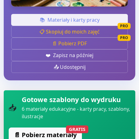
📚
Materiały i karty pracy
PRO
📋 Skopiuj do moich zajęć
PRO
📄 Pobierz PDF
❤️
Zapisz na później
📤 Udostępnij
Gotowe szablony do wydruku
📥
6
materiały edukacyjne - karty pracy, szablony,
ilustracje
GRATIS
📄 Pobierz materiały