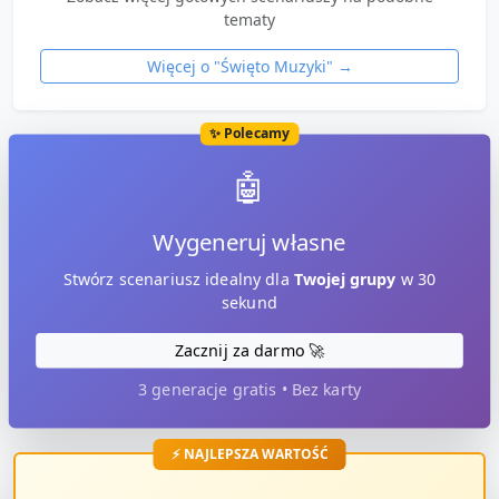
tematy
Więcej o "
Święto Muzyki
" →
✨ Polecamy
🤖
Wygeneruj własne
Stwórz scenariusz idealny dla
Twojej grupy
w 30
sekund
Zacznij za darmo 🚀
3 generacje gratis • Bez karty
⚡ NAJLEPSZA WARTOŚĆ