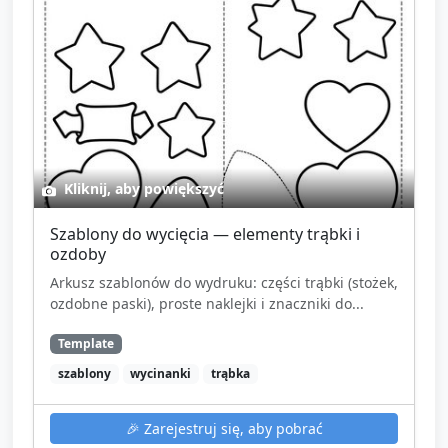
Kliknij, aby powiększyć
Szablony do wycięcia — elementy trąbki i
ozdoby
Arkusz szablonów do wydruku: części trąbki (stożek,
ozdobne paski), proste naklejki i znaczniki do...
Template
szablony
wycinanki
trąbka
🎉
Zarejestruj się, aby pobrać