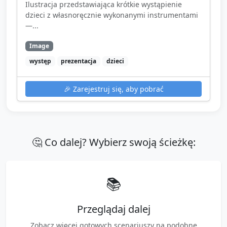
Ilustracja przedstawiająca krótkie wystąpienie
dzieci z własnoręcznie wykonanymi instrumentami
—...
Image
występ
prezentacja
dzieci
🎉
Zarejestruj się, aby pobrać
🤔 Co dalej? Wybierz swoją ścieżkę:
📚
Przeglądaj dalej
Zobacz więcej gotowych scenariuszy na podobne