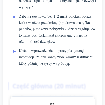
bębenek, trąbka) i pyta: "Jak myślicie, jakie dźwięki
wydają?".
Zabawa słuchowa (ok. 1–2 min): opiekun uderza
lekko w różne przedmioty (np. drewniana łyżka o
pudełko, plastikowa pokrywka) i dzieci zgadują, co
to może być. Celem jest skierowanie uwagi na
różnorodność dźwięków.
Krótkie wprowadzenie do pracy plastycznej:
informacja, że dziś każdy zrobi własny instrument,
który później wszyscy wypróbują.
Część główna (20 minut)
Przygotowanie i podział zadań (ok. 3 min)
📖