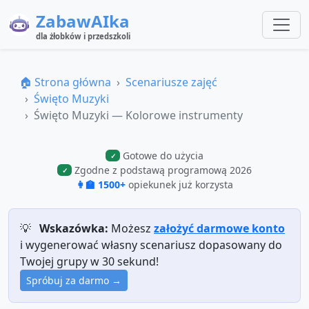
ZabawAIka
dla żłobków i przedszkoli
🏠 Strona główna
Scenariusze zajęć
Święto Muzyki
Święto Muzyki — Kolorowe instrumenty
Gotowe do użycia
✓
Zgodne z podstawą programową 2026
✓
👩‍🏫 1500+
opiekunek już korzysta
💡
Wskazówka:
Możesz
założyć darmowe konto
i wygenerować własny scenariusz dopasowany do
Twojej grupy w 30 sekund!
Spróbuj za darmo →