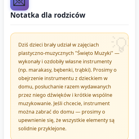
💌
Krótka zabawa rytmiczna (2–3 min): opiekun
Notatka dla rodziców
prowadzi prosty rytm (klaskanie lub bicie na
instrumencie), dzieci powtarzają — zabawa w echo.
Pożegnanie, zachęta do opowiedzenia rodzicom o
wykonanym instrumencie i zaproszenie do krótkiego
Dziś dzieci brały udział w zajęciach
występu w domu.
plastyczno-muzycznych "Święto Muzyki" —
wykonały i ozdobiły własne instrumenty
(np. marakasy, bębenki, trąbki). Prosimy o
obejrzenie instrumentu z dzieckiem w
domu, posłuchanie razem wydawanych
przez niego dźwięków i krótkie wspólne
muzykowanie. Jeśli chcecie, instrument
można zabrać do domu — prosimy o
upewnienie się, że wszystkie elementy są
solidnie przyklejone.