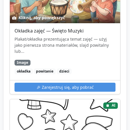
Kliknij, aby powiększyć
Okładka zajęć — Święto Muzyki
Plakat/okładka prezentująca temat zajęć — użyj
jako pierwsza strona materiałów, slajd powitalny
lub...
Image
okładka
powitanie
dzieci
🎉
Zarejestruj się, aby pobrać
AI