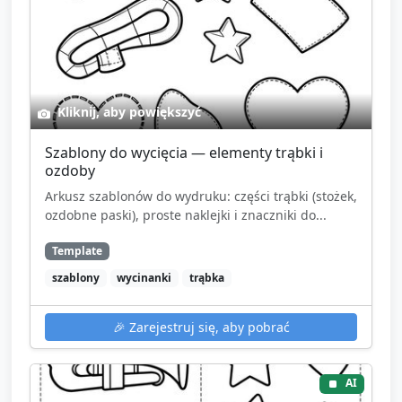
Kliknij, aby powiększyć
Szablony do wycięcia — elementy trąbki i
ozdoby
Arkusz szablonów do wydruku: części trąbki (stożek,
ozdobne paski), proste naklejki i znaczniki do...
Template
szablony
wycinanki
trąbka
🎉
Zarejestruj się, aby pobrać
AI