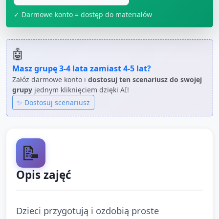
✓ Darmowe konto = dostęp do materiałów
🤖
Masz grupę
3-4 lata
zamiast
4-5 lat
?
Załóż darmowe konto i
dostosuj ten scenariusz do swojej
grupy
jednym kliknięciem dzięki AI!
✨ Dostosuj scenariusz
📝
Opis zajęć
Dzieci przygotują i ozdobią proste