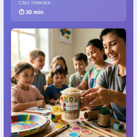
CZAS TRWANIA
⏱️
30
min