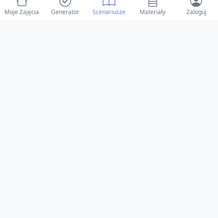
Moje Zajęcia
Generator
Scenariusze
Materiały
Zaloguj
© 2025 ZabawAIka.pl - Generator zajęć dla żłobka
Stworzone z ❤️ dla opiekunów i dzieci
Obserwuj nas na Facebooku!
Przejdź do Facebook