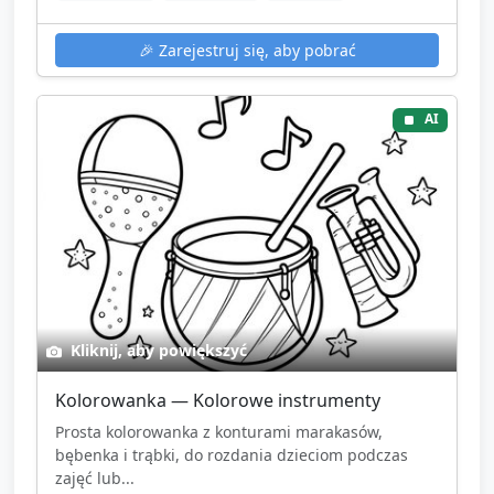
🎉
Zarejestruj się, aby pobrać
AI
Kliknij, aby powiększyć
Kolorowanka — Kolorowe instrumenty
Prosta kolorowanka z konturami marakasów,
bębenka i trąbki, do rozdania dzieciom podczas
zajęć lub...