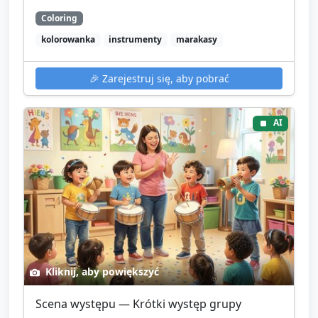
Coloring
kolorowanka
instrumenty
marakasy
🎉
Zarejestruj się, aby pobrać
AI
Kliknij, aby powiększyć
Scena występu — Krótki występ grupy