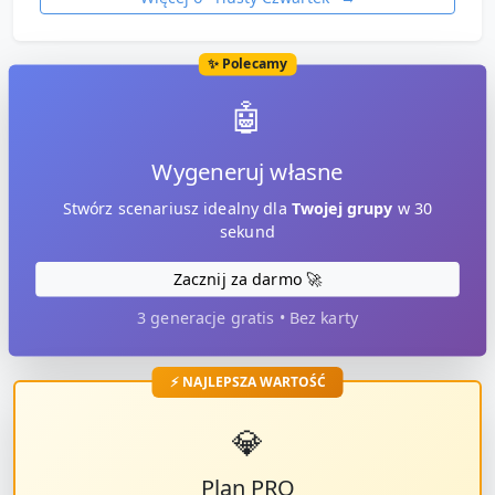
✨ Polecamy
🤖
Wygeneruj własne
Stwórz scenariusz idealny dla
Twojej grupy
w 30
sekund
Zacznij za darmo 🚀
3 generacje gratis • Bez karty
⚡ NAJLEPSZA WARTOŚĆ
💎
Plan PRO