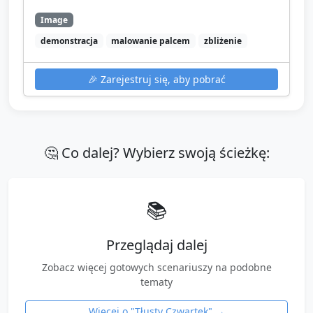
Image
demonstracja
malowanie palcem
zbliżenie
🎉
Zarejestruj się, aby pobrać
🤔 Co dalej? Wybierz swoją ścieżkę:
📚
Przeglądaj dalej
Zobacz więcej gotowych scenariuszy na podobne
tematy
Więcej o "
Tłusty Czwartek
" →