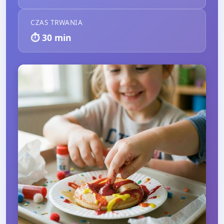
CZAS TRWANIA
⏱️
30
min