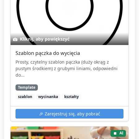
Kliknij, aby powiększyć
Szablon pączka do wycięcia
Prosty, czytelny szablon pączka (duży okrąg z
pustym środkiem) z grubymi liniami, odpowiedni
do...
Template
szablon
wycinanka
kształty
🎉
Zarejestruj się, aby pobrać
AI