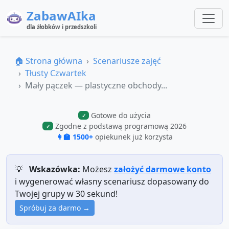
ZabawAIka
dla żłobków i przedszkoli
🏠 Strona główna
Scenariusze zajęć
Tłusty Czwartek
Mały pączek — plastyczne obchody...
Gotowe do użycia
✓
Zgodne z podstawą programową 2026
✓
👩‍🏫 1500+
opiekunek już korzysta
💡
Wskazówka:
Możesz
założyć darmowe konto
i wygenerować własny scenariusz dopasowany do
Twojej grupy w 30 sekund!
Spróbuj za darmo →