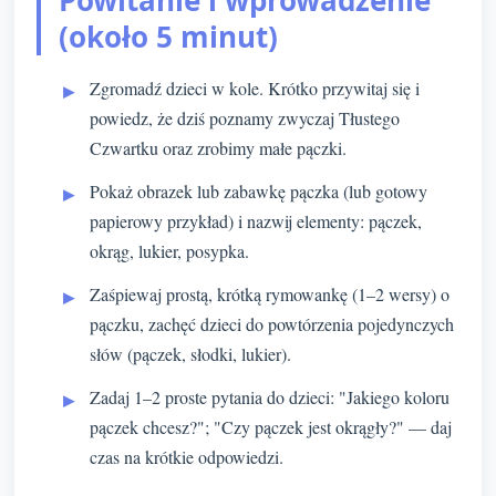
Powitanie i wprowadzenie
(około 5 minut)
Zgromadź dzieci w kole. Krótko przywitaj się i
powiedz, że dziś poznamy zwyczaj Tłustego
Czwartku oraz zrobimy małe pączki.
Pokaż obrazek lub zabawkę pączka (lub gotowy
papierowy przykład) i nazwij elementy: pączek,
okrąg, lukier, posypka.
Zaśpiewaj prostą, krótką rymowankę (1–2 wersy) o
pączku, zachęć dzieci do powtórzenia pojedynczych
słów (pączek, słodki, lukier).
Zadaj 1–2 proste pytania do dzieci: "Jakiego koloru
pączek chcesz?"; "Czy pączek jest okrągły?" — daj
czas na krótkie odpowiedzi.