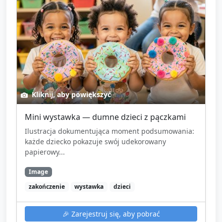
Kliknij, aby powiększyć
Mini wystawka — dumne dzieci z pączkami
Ilustracja dokumentująca moment podsumowania:
każde dziecko pokazuje swój udekorowany
papierowy...
Image
zakończenie
wystawka
dzieci
🎉
Zarejestruj się, aby pobrać