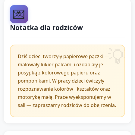
Zakończenie i
💌
podsumowanie (5 minut)
Notatka dla rodziców
Zorganizuj mini-wystawkę: każde dziecko pokazuje
swój pączek i mówi jedno słowo o nim (kolor,
"posypka"). Opiekun wzmacnia wypowiedzi i
zachęca rówieśników do oklasków.
Dziś dzieci tworzyły papierowe pączki —
Podsumuj: przypomnij, że Tłusty Czwartek to dzień,
malowały lukier palcami i ozdabiały je
kiedy jemy pączki; zapytaj, co było najfajniejsze w
posypką z kolorowego papieru oraz
tworzeniu pączka.
pomponikami. W pracy dzieci ćwiczyły
rozpoznawanie kolorów i kształtów oraz
Pożegnanie piosenką lub rymowanką (krótkie),
motorykę małą. Prace wyeksponujemy w
podziękowanie dzieciom za pracę.
sali — zapraszamy rodziców do obejrzenia.
Schowanie materiałów i szybkie przetarcie rąk dzieci
(opiekunowie pomagają).