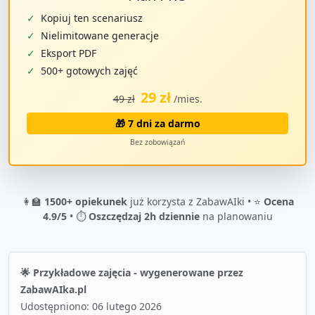
✓
Kopiuj ten scenariusz
✓
Nielimitowane generacje
✓
Eksport PDF
✓
500+ gotowych zajęć
29 zł
49 zł
/mies.
🎁 7 dni za darmo
Bez zobowiązań
👩‍🏫
1500+ opiekunek
już korzysta z ZabawAIki • ⭐
Ocena
4.9/5
• ⏱️
Oszczędzaj 2h dziennie
na planowaniu
🌟 Przykładowe zajęcia - wygenerowane przez
ZabawAIka.pl
Udostępniono:
06 lutego 2026