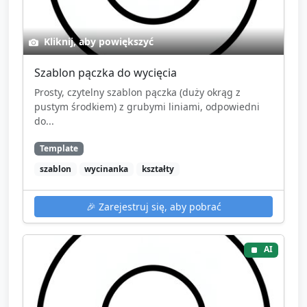
Kliknij, aby powiększyć
Szablon pączka do wycięcia
Prosty, czytelny szablon pączka (duży okrąg z
pustym środkiem) z grubymi liniami, odpowiedni
do...
Template
szablon
wycinanka
kształty
🎉
Zarejestruj się, aby pobrać
AI