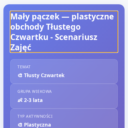
Mały pączek — plastyczne
obchody Tłustego
Czwartku
- Scenariusz
Zajęć
TEMAT
🎨
Tłusty Czwartek
GRUPA WIEKOWA
👶
2-3 lata
TYP AKTYWNOŚCI
🎨
Plastyczna