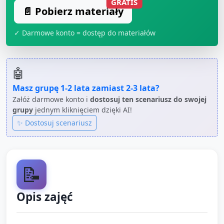
GRATIS
📄 Pobierz materiały
✓ Darmowe konto = dostęp do materiałów
🤖
Masz grupę
1-2 lata
zamiast
2-3 lata
?
Załóż darmowe konto i
dostosuj ten scenariusz do swojej
grupy
jednym kliknięciem dzięki AI!
✨ Dostosuj scenariusz
📝
Opis zajęć