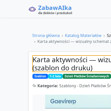
ZabawAIka
dla żłobków i przedszkoli
Strona główna
Katalog Materiałów
Sz
Karta aktywności — wizualny schemat z
Karta aktywności — wiz
(szablon do druku)
Szablon
1-2 lata
Dzień Płatków Śniadaniowych
📂
Kategoria:
Szablony - Dzień Płatków 