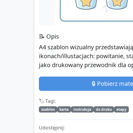
📝 Opis
A4 szablon wizualny przedstawiają
ikonach/illustacjach: powitanie, s
jako drukowany przewodnik dla o
🔒 Pobierz mat
🏷️ Tagi:
szablon
karta
instrukcja
do druku
etapy
Udostępnij: