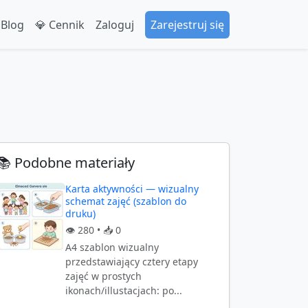
 Blog
💎 Cennik
Zaloguj
Zarejestruj się
📚 Podobne materiały
Karta aktywności — wizualny
schemat zajęć (szablon do
druku)
👁️
280
• 📥
0
A4 szablon wizualny
przedstawiający cztery etapy
zajęć w prostych
ikonach/illustacjach: po...