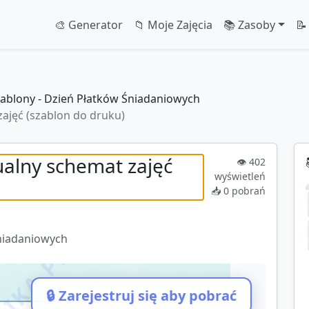
🎨 Generator
📁 Moje Zajęcia
📚 Zasoby
📝
ablony - Dzień Płatków Śniadaniowych
ajęć (szablon do druku)
ualny schemat zajęć
👁️
402
wyświetleń
📥
0
pobrań
Śniadaniowych
🔒 Zarejestruj się aby pobrać