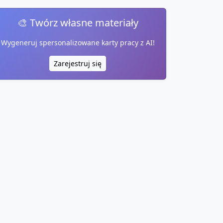
🎨 Twórz własne materiały
Wygeneruj spersonalizowane karty pracy z AI!
Zarejestruj się