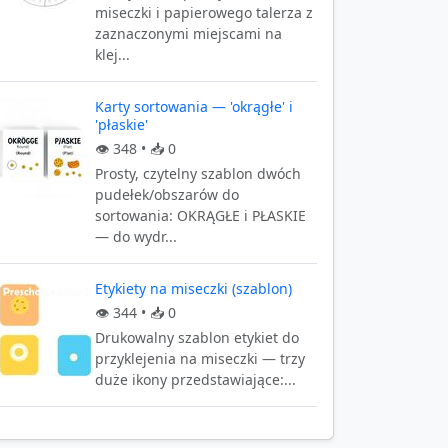
miseczki i papierowego talerza z
zaznaczonymi miejscami na
klej...
Karty sortowania — 'okrągłe' i
'płaskie'
👁️
348
• 📥
0
Prosty, czytelny szablon dwóch
pudełek/obszarów do
sortowania: OKRĄGŁE i PŁASKIE
— do wydr...
Etykiety na miseczki (szablon)
👁️
344
• 📥
0
Drukowalny szablon etykiet do
przyklejenia na miseczki — trzy
duże ikony przedstawiające:...