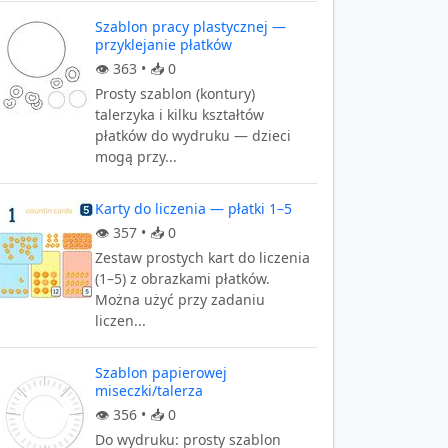
Szablon pracy plastycznej —
przyklejanie płatków
👁️
363
• 📥
0
Prosty szablon (kontury)
talerzyka i kilku kształtów
płatków do wydruku — dzieci
mogą przy...
Karty do liczenia — płatki 1–5
👁️
357
• 📥
0
Zestaw prostych kart do liczenia
(1–5) z obrazkami płatków.
Można użyć przy zadaniu
liczen...
Szablon papierowej
miseczki/talerza
👁️
356
• 📥
0
Do wydruku: prosty szablon