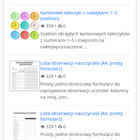
Kartonowe talerzyki z naklejkami 1–5
(szablon)
👁️
334
• 📥
0
Szablon okrągłych kartonowych talerzyków
z numerami 1–5 i miejscem na
naklejkę/oznaczenie....
Lista obserwacji nauczyciela (A4, prosty
formularz)
👁️
329
• 📥
0
Prosty, jedno-stronicowy formularz do
zapisywania obserwacji uczniów: kolumny
na imię, umi...
Lista obserwacji nauczyciela (A4, prosty
formularz)
👁️
328
• 📥
0
Prosty, jedno-stronicowy formularz do