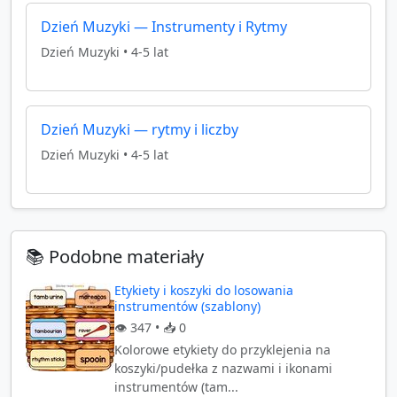
Dzień Muzyki — Instrumenty i Rytmy
Dzień Muzyki
•
4-5 lat
Dzień Muzyki — rytmy i liczby
Dzień Muzyki
•
4-5 lat
📚 Podobne materiały
Etykiety i koszyki do losowania
instrumentów (szablony)
👁️
347
• 📥
0
Kolorowe etykiety do przyklejenia na
koszyki/pudełka z nazwami i ikonami
instrumentów (tam...