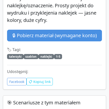
naklejkę/oznaczenie. Prosty projekt do
wydruku i przyklejenia naklejek — jasne
kolory, duże cyfry.
🔒 Pobierz materiał (wymagane konto)
🏷️ Tagi:
talerzyki
szablon
naklejki
1-5
Udostępnij:
Facebook
📋 Kopiuj link
🎯 Scenariusze z tym materiałem