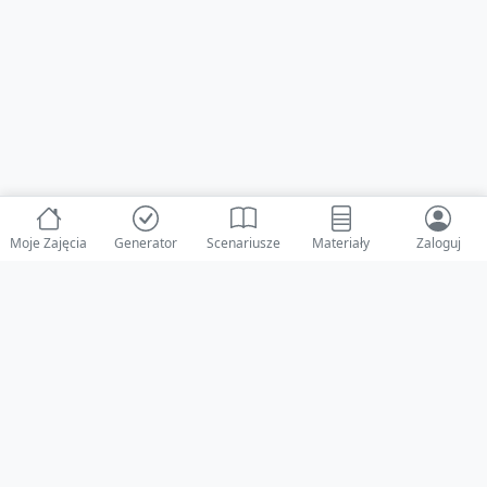
Moje Zajęcia
Generator
Scenariusze
Materiały
Zaloguj
© 2025 ZabawAIka.pl - Generator zajęć dla żłobka
Stworzone z ❤️ dla opiekunów i dzieci