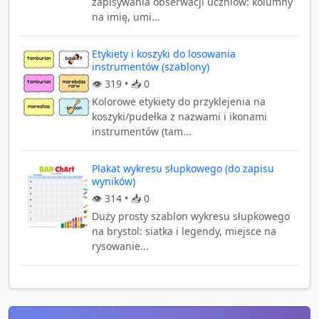
zapisywania obserwacji uczniów: kolumny
na imię, umi...
Etykiety i koszyki do losowania
instrumentów (szablony)
👁️
319
• 📥
0
Kolorowe etykiety do przyklejenia na
koszyki/pudełka z nazwami i ikonami
instrumentów (tam...
Plakat wykresu słupkowego (do zapisu
wyników)
👁️
314
• 📥
0
Duży prosty szablon wykresu słupkowego
na brystol: siatka i legendy, miejsce na
rysowanie...