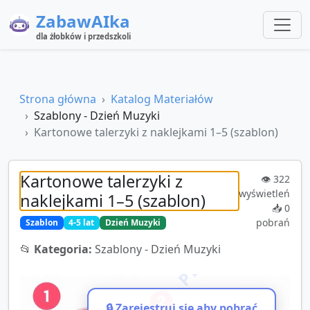
ZabawAIka
dla żłobków i przedszkoli
Strona główna
Katalog Materiałów
Szablony - Dzień Muzyki
Kartonowe talerzyki z naklejkami 1–5 (szablon)
Kartonowe talerzyki z
👁️
322
wyświetleń
naklejkami 1–5 (szablon)
📥
0
pobrań
Szablon
4-5 lat
Dzień Muzyki
📂
Kategoria:
Szablony - Dzień Muzyki
🔒 Zarejestruj się aby pobrać