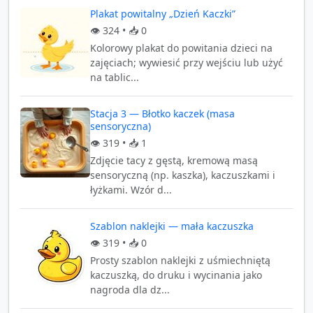
Plakat powitalny „Dzień Kaczki”
👁️
324
• 📥
0
Kolorowy plakat do powitania dzieci na
zajęciach; wywiesić przy wejściu lub użyć
na tablic...
Stacja 3 — Błotko kaczek (masa
sensoryczna)
👁️
319
• 📥
1
Zdjęcie tacy z gęstą, kremową masą
sensoryczną (np. kaszka), kaczuszkami i
łyżkami. Wzór d...
Szablon naklejki — mała kaczuszka
👁️
319
• 📥
0
Prosty szablon naklejki z uśmiechniętą
kaczuszką, do druku i wycinania jako
nagroda dla dz...