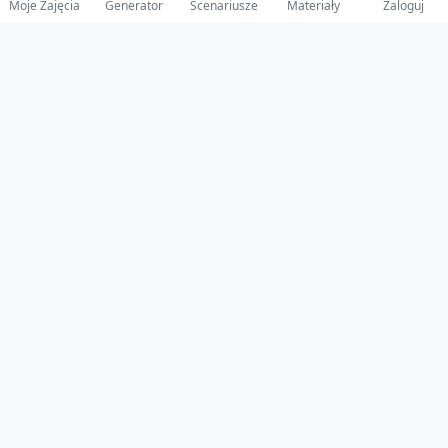
Moje Zajęcia
Generator
Scenariusze
Materiały
Zaloguj
© 2025 ZabawAIka.pl - Generator zajęć dla żłobka
Stworzone z ❤️ dla opiekunów i dzieci
Obserwuj nas na Facebooku!
Przejdź do Facebook
Polityka Prywatności
•
Regulamin