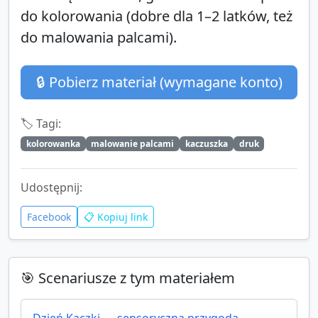
do kolorowania (dobre dla 1–2 latków, też
do malowania palcami).
🔒 Pobierz materiał (wymagane konto)
🏷️ Tagi:
kolorowanka
malowanie palcami
kaczuszka
druk
Udostępnij:
Facebook
📋 Kopiuj link
🎯 Scenariusze z tym materiałem
Dzień Kaczki — sensoryczna przygoda