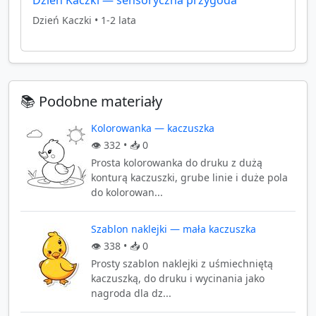
Dzień Kaczki
•
1-2 lata
📚 Podobne materiały
Kolorowanka — kaczuszka
👁️
332
• 📥
0
Prosta kolorowanka do druku z dużą
konturą kaczuszki, grube linie i duże pola
do kolorowan...
Szablon naklejki — mała kaczuszka
👁️
338
• 📥
0
Prosty szablon naklejki z uśmiechniętą
kaczuszką, do druku i wycinania jako
nagroda dla dz...