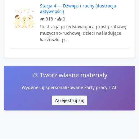
Stacja 4 — Dźwięki i ruchy (ilustracja
aktywności)
👁️
318
• 📥
0
Ilustracja przedstawiająca prostą zabawę
muzyczno-ruchową: dzieci naśladujące
kaczuszki, p...
🎨 Twórz własne materiały
Wygeneruj spersonalizowane karty pracy z AI!
Zarejestruj się