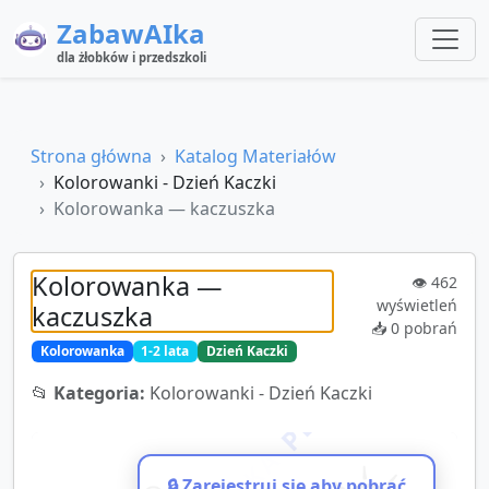
ZabawAIka
dla żłobków i przedszkoli
Strona główna
Katalog Materiałów
Kolorowanki - Dzień Kaczki
Kolorowanka — kaczuszka
Kolorowanka —
👁️
462
wyświetleń
kaczuszka
📥
0
pobrań
Kolorowanka
1-2 lata
Dzień Kaczki
📂
Kategoria:
Kolorowanki - Dzień Kaczki
🔒 Zarejestruj się aby pobrać