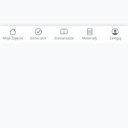
Moje Zajęcia
Generator
Scenariusze
Materiały
Zaloguj
© 2025 ZabawAIka.pl - Generator zajęć dla żłobka
Stworzone z ❤️ dla opiekunów i dzieci
Obserwuj nas na Facebooku!