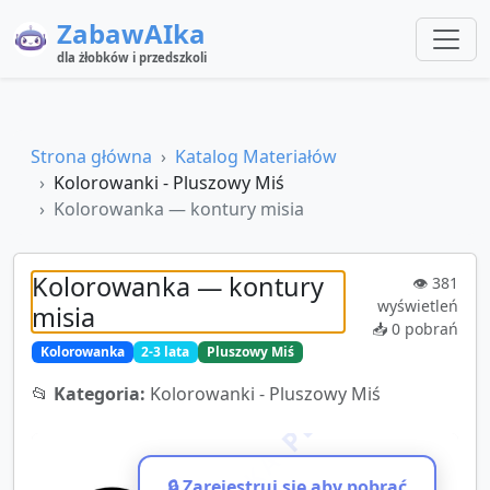
ZabawAIka
dla żłobków i przedszkoli
Strona główna
Katalog Materiałów
Kolorowanki - Pluszowy Miś
Kolorowanka — kontury misia
Kolorowanka — kontury
👁️
381
wyświetleń
misia
📥
0
pobrań
Kolorowanka
2-3 lata
Pluszowy Miś
📂
Kategoria:
Kolorowanki - Pluszowy Miś
🔒 Zarejestruj się aby pobrać