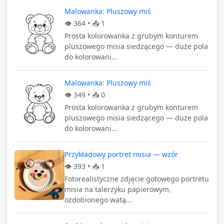
Malowanka: Pluszowy miś
👁️
364
• 📥
1
Prosta kolorowanka z grubym konturem
pluszowego misia siedzącego — duże pola
do kolorowani...
Malowanka: Pluszowy miś
👁️
349
• 📥
0
Prosta kolorowanka z grubym konturem
pluszowego misia siedzącego — duże pola
do kolorowani...
Przykładowy portret misia — wzór
👁️
393
• 📥
1
Fotorealistyczne zdjęcie gotowego portretu
misia na talerzyku papierowym,
ozdobionego watą...