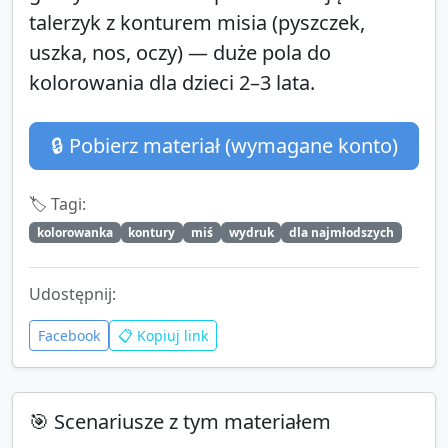
talerzyk z konturem misia (pyszczek,
uszka, nos, oczy) — duże pola do
kolorowania dla dzieci 2–3 lata.
🔒 Pobierz materiał (wymagane konto)
🏷️ Tagi:
kolorowanka
kontury
miś
wydruk
dla najmłodszych
Udostępnij:
Facebook
📋 Kopiuj link
🎯 Scenariusze z tym materiałem