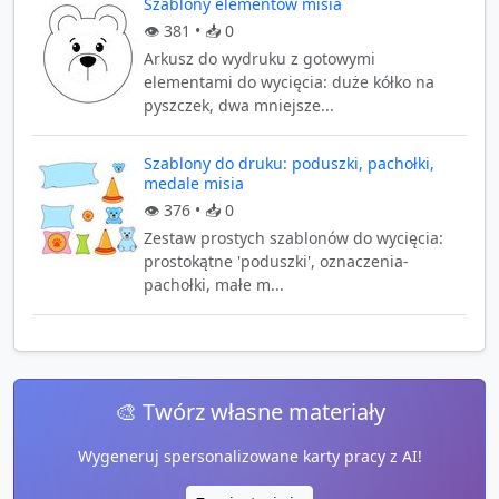
Szablony elementów misia
👁️
381
• 📥
0
Arkusz do wydruku z gotowymi
elementami do wycięcia: duże kółko na
pyszczek, dwa mniejsze...
Szablony do druku: poduszki, pachołki,
medale misia
👁️
376
• 📥
0
Zestaw prostych szablonów do wycięcia:
prostokątne 'poduszki', oznaczenia-
pachołki, małe m...
🎨 Twórz własne materiały
Wygeneruj spersonalizowane karty pracy z AI!