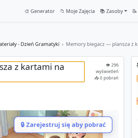
🎨 Generator
📁 Moje Zajęcia
📚 Zasoby
📝
teriały - Dzień Gramatyki
Memory biegacz — plansza z k
za z kartami na
👁️
296
wyświetleń
📥
0
pobrań
i
IKA.PL
🔒 Zarejestruj się aby pobrać