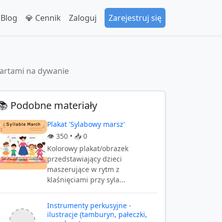
 Blog
💎 Cennik
Zaloguj
Zarejestruj się
artami na dywanie
📚 Podobne materiały
Plakat 'Sylabowy marsz'
👁️
350
• 📥
0
Kolorowy plakat/obrazek
przedstawiający dzieci
maszerujące w rytm z
klaśnięciami przy syla...
Instrumenty perkusyjne -
ilustracje (tamburyn, pałeczki,