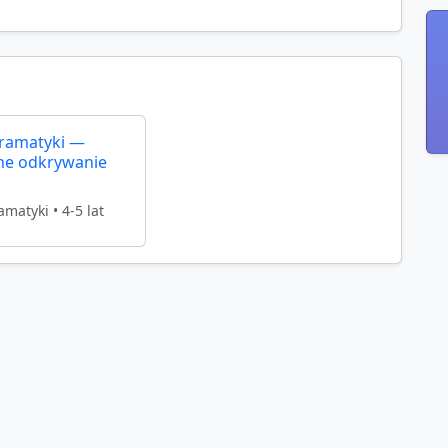
ramatyki —
ne odkrywanie
amatyki
•
4-5 lat