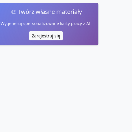
🎨 Twórz własne materiały
Wygeneruj spersonalizowane karty pracy z AI!
Zarejestruj się