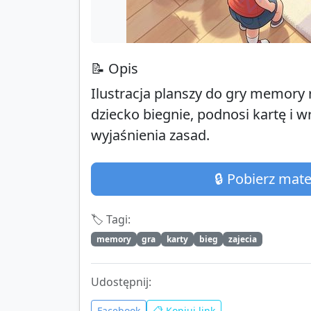
📝 Opis
Ilustracja planszy do gry memory 
dziecko biegnie, podnosi kartę i 
wyjaśnienia zasad.
🔒 Pobierz mat
🏷️ Tagi:
memory
gra
karty
bieg
zajecia
Udostępnij:
Facebook
📋 Kopiuj link