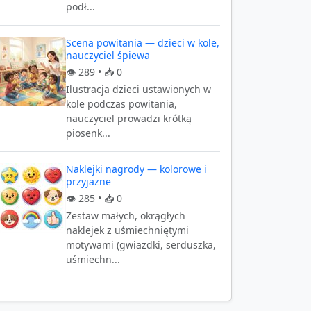
podł...
Scena powitania — dzieci w kole,
nauczyciel śpiewa
👁️
289
• 📥
0
Ilustracja dzieci ustawionych w
kole podczas powitania,
nauczyciel prowadzi krótką
piosenk...
Naklejki nagrody — kolorowe i
przyjazne
👁️
285
• 📥
0
Zestaw małych, okrągłych
naklejek z uśmiechniętymi
motywami (gwiazdki, serduszka,
uśmiechn...