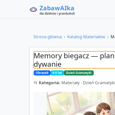
ZabawAIka
dla żłobków i przedszkoli
Strona główna
Katalog Materiałów
Ma
Memory biegacz — plans
dywanie
Obrazek
4-5 lat
Dzień Gramatyki
📂
Kategoria:
Materiały - Dzień Gramatyk
ZABAWA