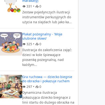
marakasy)
👁️
331
• 📥
0
Zestaw pojedynczych ilustracji
instrumentów perkusyjnych do
użycia na slajdach lub jako ka...
Plakat pożegnalny - 'Moje
ulubione słowo'
👁️
325
• 📥
0
Ilustracja do zakończenia zajęć:
dzieci w kole śpiewające
piosenkę pożegnalną, nad
każdym...
Gra ruchowa — dziecko biegnie
do obrazka i pokazuje ruchem
👁️
297
• 📥
0
Dynamiczna ilustracja
pokazująca dziecko biegnące z
linii startu do dużego obrazka na