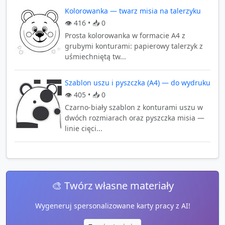
Kolorowanka — twarz misia na talerzyku
👁️
416
• 📥
0
Prosta kolorowanka w formacie A4 z
grubymi konturami: papierowy talerzyk z
uśmiechniętą tw...
Szablon uszu i pyszczka (A4) — do wydruku
👁️
405
• 📥
0
Czarno-biały szablon z konturami uszu w
dwóch rozmiarach oraz pyszczka misia —
linie cięci...
🎨 Twórz własne materiały
Wygeneruj spersonalizowane karty pracy z AI!