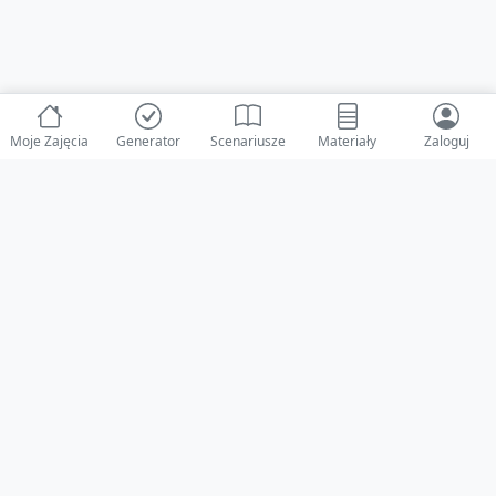
Moje Zajęcia
Generator
Scenariusze
Materiały
Zaloguj
© 2025 ZabawAIka.pl - Generator zajęć dla żłobka
Stworzone z ❤️ dla opiekunów i dzieci
Obserwuj nas na Facebooku!