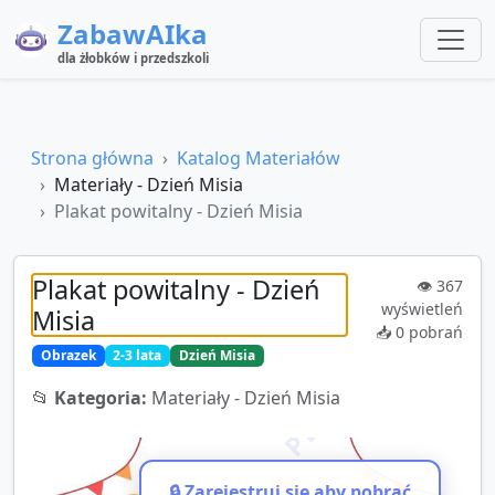
ZabawAIka
dla żłobków i przedszkoli
Strona główna
Katalog Materiałów
Materiały - Dzień Misia
Plakat powitalny - Dzień Misia
Plakat powitalny - Dzień
👁️
367
wyświetleń
Misia
📥
0
pobrań
Obrazek
2-3 lata
Dzień Misia
📂
Kategoria:
Materiały - Dzień Misia
🔒 Zarejestruj się aby pobrać