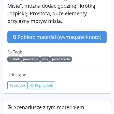
Misia", można dodać godzinę i krótką
rozpiskę. Prostota, duże elementy,
przyjazny motyw misia.
🔒 Pobierz materiał (wymagane konto)
🏷️ Tagi:
plakat
powitanie
miś
przedszkole
Udostępnij:
Facebook
📋 Kopiuj link
🎯 Scenariusze z tym materiałem