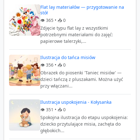
Flat lay materiałów — przygotowanie na
stół
👁️
365
• 📥
0
Zdjęcie typu flat lay z wszystkimi
potrzebnymi materiałami do zajęć:
papierowe talerzyki,...
Ilustracja do tańca misiów
👁️
356
• 📥
0
Obrazek do piosenki 'Taniec misiów' —
dzieci tańczą z pluszakami. Można użyć
przy włączani...
Ilustracja uspokojenia - Kołysanka
👁️
351
• 📥
0
Spokojna ilustracja do etapu uspokojenia:
dziecko przytulające misia, zachęta do
głębokich...