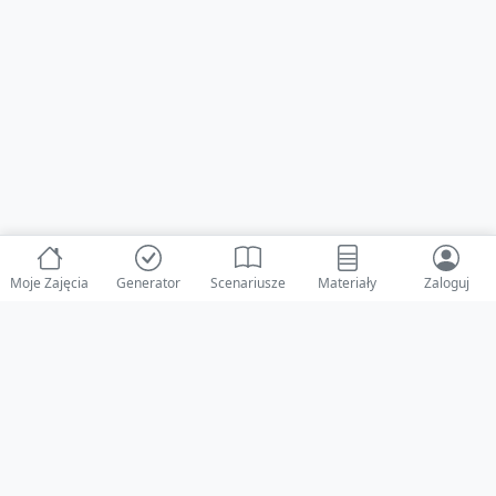
Moje Zajęcia
Generator
Scenariusze
Materiały
Zaloguj
© 2025 ZabawAIka.pl - Generator zajęć dla żłobka