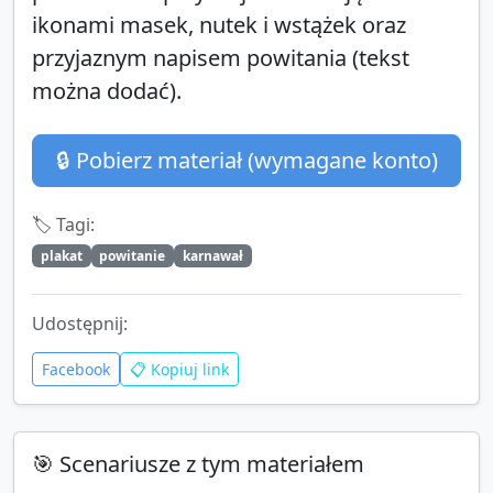
ikonami masek, nutek i wstążek oraz
przyjaznym napisem powitania (tekst
można dodać).
🔒 Pobierz materiał (wymagane konto)
🏷️ Tagi:
plakat
powitanie
karnawał
Udostępnij:
Facebook
📋 Kopiuj link
🎯 Scenariusze z tym materiałem