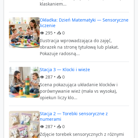
klaskaniem...
Okładka: Dzień Matematyki — Sensoryczne
liczenie
👁️
295
• 📥
0
Ilustracja wprowadzająca do zajęć,
obrazek na stronę tytułową lub plakat.
Pokazuje radosną...
Stacja 3 — Klocki i wieże
👁️
287
• 📥
0
Scena pokazująca układanie klocków i
porównywanie wież (mała vs wysoka),
opiekun liczy klo...
Stacja 2 — Torebki sensoryczne z
numerami
👁️
287
• 📥
0
Zdjęcie torebek sensorycznych z różnymi