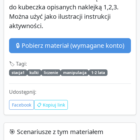
do kubeczka opisanych naklejką 1,2,3.
Można użyć jako ilustracji instrukcji
aktywności.
🔒 Pobierz materiał (wymagane konto)
🏷️ Tagi:
stacja1
kulki
liczenie
manipulacja
1-2 lata
Udostępnij:
Facebook
📋 Kopiuj link
🎯 Scenariusze z tym materiałem