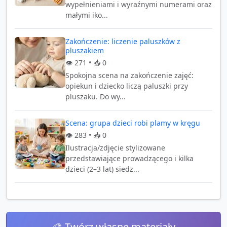
wypełnieniami i wyraźnymi numerami oraz
małymi iko...
Zakończenie: liczenie paluszków z
pluszakiem
👁️
271
• 📥
0
Spokojna scena na zakończenie zajęć:
opiekun i dziecko liczą paluszki przy
pluszaku. Do wy...
Scena: grupa dzieci robi plamy w kręgu
👁️
283
• 📥
0
Ilustracja/zdjęcie stylizowane
przedstawiające prowadzącego i kilka
dzieci (2–3 lat) siedz...
🎨 Twórz własne materiały