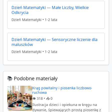
Dzień Matematyki — Małe Liczby, Wielkie
Odkrycia
Dzień Matematyki
•
1-2 lata
Dzień Matematyki — Sensoryczne liczenie dla
maluszków
Dzień Matematyki
•
1-2 lata
📚 Podobne materiały
Krąg powitalny i piosenka liczbowo-
ruchowa
👁️
318
• 📥
0
Ilustracja dzieci i opiekuna w kręgu na
dywanie, śpiewających prostą piosenkę z