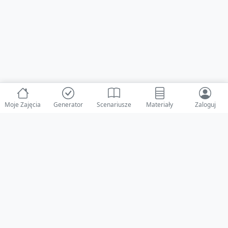
Moje Zajęcia
Generator
Scenariusze
Materiały
Zaloguj
© 2025 ZabawAIka.pl - Generator zajęć dla żłobka
Stworzone z ❤️ dla opiekunów i dzieci
Obserwuj nas na Facebooku!