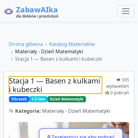
ZabawAIka
dla żłobków i przedszkoli
Strona główna
Katalog Materiałów
Materiały - Dzień Matematyki
Stacja 1 — Basen z kulkami i kubeczki
Stacja 1 — Basen z kulkami
👁️
335
wyświetleń
i kubeczki
📥
0
pobrań
Obrazek
1-2 lata
Dzień Matematyki
📂
Kategoria:
Materiały - Dzień Matematyki
🔒 Zarejestruj się aby pobrać