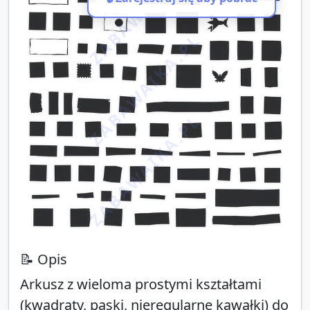
ZABAWAIKA.PL
ZABAWAIKA.PL
ZABAWAIKA.PL
📝 Opis
Arkusz z wieloma prostymi kształtami
(kwadraty, paski, nieregularne kawałki) do