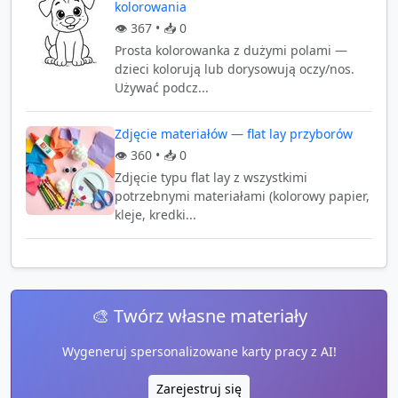
kolorowania
👁️
367
• 📥
0
Prosta kolorowanka z dużymi polami —
dzieci kolorują lub dorysowują oczy/nos.
Używać podcz...
Zdjęcie materiałów — flat lay przyborów
👁️
360
• 📥
0
Zdjęcie typu flat lay z wszystkimi
potrzebnymi materiałami (kolorowy papier,
kleje, kredki...
🎨 Twórz własne materiały
Wygeneruj spersonalizowane karty pracy z AI!
Zarejestruj się