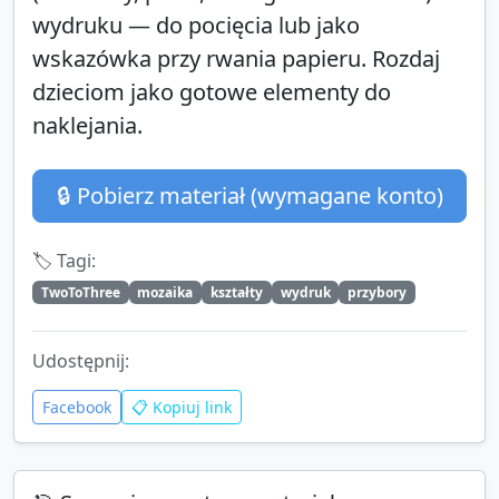
wydruku — do pocięcia lub jako
wskazówka przy rwania papieru. Rozdaj
dzieciom jako gotowe elementy do
naklejania.
🔒 Pobierz materiał (wymagane konto)
🏷️ Tagi:
TwoToThree
mozaika
kształty
wydruk
przybory
Udostępnij:
Facebook
📋 Kopiuj link