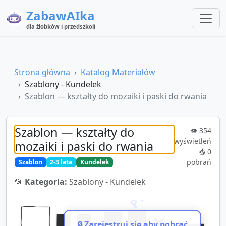
ZabawAIka
dla żłobków i przedszkoli
Strona główna
Katalog Materiałów
Szablony - Kundelek
Szablon — kształty do mozaiki i paski do rwania
Szablon — kształty do
👁️
354
wyświetleń
mozaiki i paski do rwania
📥
0
pobrań
Szablon
2-3 lata
Kundelek
📂
Kategoria:
Szablony - Kundelek
🔒 Zarejestruj się aby pobrać