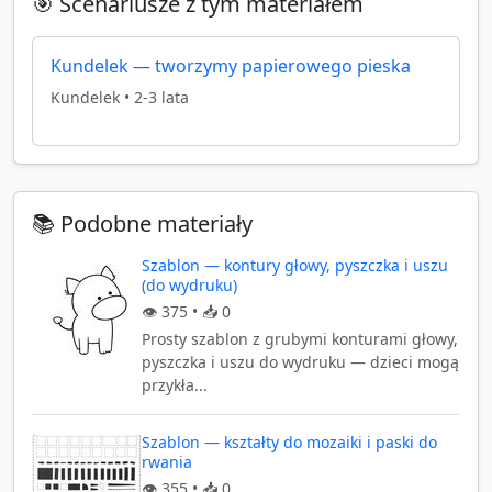
🎯 Scenariusze z tym materiałem
Kundelek — tworzymy papierowego pieska
Kundelek
•
2-3 lata
📚 Podobne materiały
Szablon — kontury głowy, pyszczka i uszu
(do wydruku)
👁️
375
• 📥
0
Prosty szablon z grubymi konturami głowy,
pyszczka i uszu do wydruku — dzieci mogą
przykła...
Szablon — kształty do mozaiki i paski do
rwania
👁️
355
• 📥
0