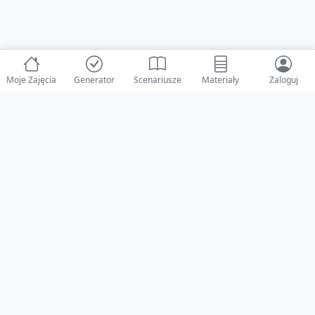
Moje Zajęcia
Generator
Scenariusze
Materiały
Zaloguj
© 2025 ZabawAIka.pl - Generator zajęć dla żłobka
Stworzone z ❤️ dla opiekunów i dzieci
Obserwuj nas na Facebooku!