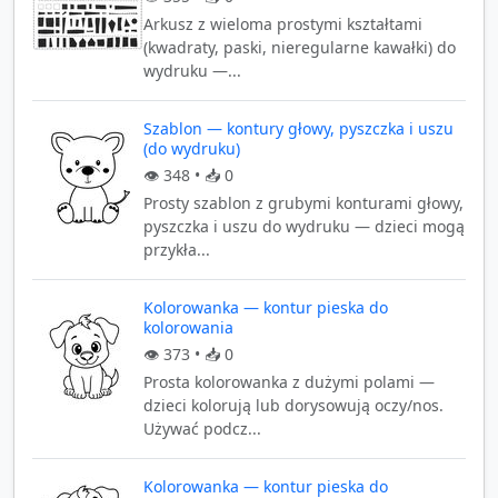
Arkusz z wieloma prostymi kształtami
(kwadraty, paski, nieregularne kawałki) do
wydruku —...
Szablon — kontury głowy, pyszczka i uszu
(do wydruku)
👁️
348
• 📥
0
Prosty szablon z grubymi konturami głowy,
pyszczka i uszu do wydruku — dzieci mogą
przykła...
Kolorowanka — kontur pieska do
kolorowania
👁️
373
• 📥
0
Prosta kolorowanka z dużymi polami —
dzieci kolorują lub dorysowują oczy/nos.
Używać podcz...
Kolorowanka — kontur pieska do