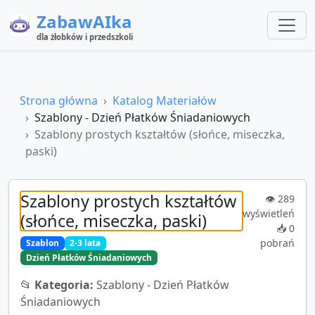
ZabawAIka
dla żłobków i przedszkoli
Strona główna
Katalog Materiałów
Szablony - Dzień Płatków Śniadaniowych
Szablony prostych kształtów (słońce, miseczka,
paski)
Szablony prostych kształtów
👁️
289
wyświetleń
(słońce, miseczka, paski)
📥
0
pobrań
Szablon
2-3 lata
Dzień Płatków Śniadaniowych
📂
Kategoria:
Szablony - Dzień Płatków
Śniadaniowych