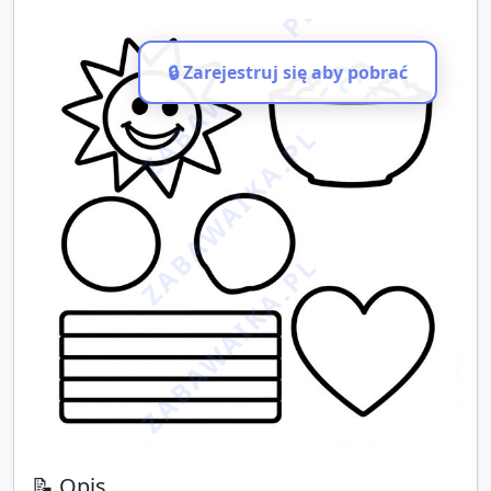
ZABAWAIKA.PL
🔒 Zarejestruj się aby pobrać
ZABAWAIKA.PL
ZABAWAIKA.PL
📝 Opis