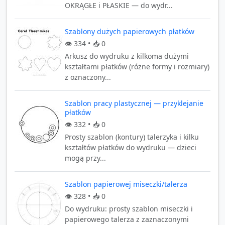
OKRĄGŁE i PŁASKIE — do wydr...
Szablony dużych papierowych płatków
👁️
334
• 📥
0
Arkusz do wydruku z kilkoma dużymi
kształtami płatków (różne formy i rozmiary)
z oznaczony...
Szablon pracy plastycznej — przyklejanie
płatków
👁️
332
• 📥
0
Prosty szablon (kontury) talerzyka i kilku
kształtów płatków do wydruku — dzieci
mogą przy...
Szablon papierowej miseczki/talerza
👁️
328
• 📥
0
Do wydruku: prosty szablon miseczki i
papierowego talerza z zaznaczonymi