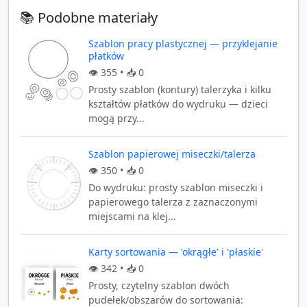
📚 Podobne materiały
Szablon pracy plastycznej — przyklejanie
płatków
👁️
355
• 📥
0
Prosty szablon (kontury) talerzyka i kilku
kształtów płatków do wydruku — dzieci
mogą przy...
Szablon papierowej miseczki/talerza
👁️
350
• 📥
0
Do wydruku: prosty szablon miseczki i
papierowego talerza z zaznaczonymi
miejscami na klej...
Karty sortowania — 'okrągłe' i 'płaskie'
👁️
342
• 📥
0
Prosty, czytelny szablon dwóch
pudełek/obszarów do sortowania: