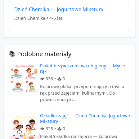
Dzień Chemika — Jogurtowe Mikstury
Dzień Chemika
•
4-5 lat
📚 Podobne materiały
Plakat bezpieczeństwa i higieny — Mycie
rąk
👁️
338
• 📥
0
Kolorowy plakat przypominający o myciu
rąk przed zajęciami kulinarnymi. Do
powieszenia prz...
Okładka zajęć — Dzień Chemika: Jogurtowe
Mikstury
👁️
328
• 📥
0
Plakat/okładka na zajęcia — kolorowa