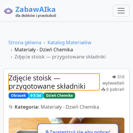
ZabawAIka
dla żłobków i przedszkoli
Strona główna
Katalog Materiałów
Materiały - Dzień Chemika
Zdjęcie stoisk — przygotowane składniki
Zdjęcie stoisk —
👁️
310
wyświetleń
przygotowane składniki
📥
0
pobrań
Obrazek
4-5 lat
Dzień Chemika
📂
Kategoria:
Materiały - Dzień Chemika
🔒 Zarejestruj się aby pobrać