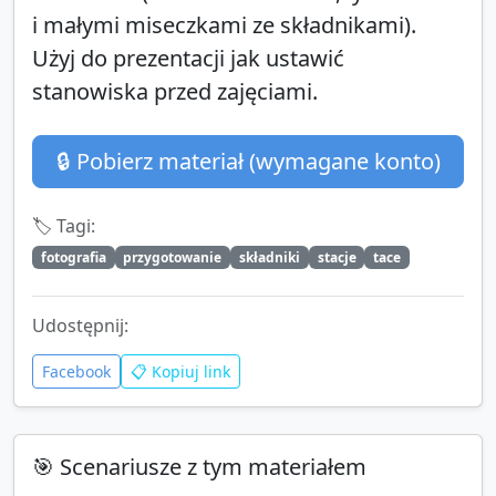
i małymi miseczkami ze składnikami).
Użyj do prezentacji jak ustawić
stanowiska przed zajęciami.
🔒 Pobierz materiał (wymagane konto)
🏷️ Tagi:
fotografia
przygotowanie
składniki
stacje
tace
Udostępnij:
Facebook
📋 Kopiuj link
🎯 Scenariusze z tym materiałem