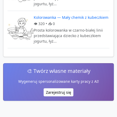
jogurtu, łyż...
Kolorowanka — Mały chemik z kubeczkiem
👁️
320
• 📥
0
Prosta kolorowanka w czarno-białej linii
przedstawiająca dziecko z kubeczkiem
jogurtu, łyż...
🎨 Twórz własne materiały
Wygeneruj spersonalizowane karty pracy z AI!
Zarejestruj się