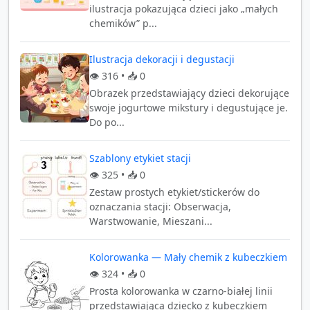
ilustracja pokazująca dzieci jako „małych
chemików” p...
Ilustracja dekoracji i degustacji
👁️
316
• 📥
0
Obrazek przedstawiający dzieci dekorujące
swoje jogurtowe mikstury i degustujące je.
Do po...
Szablony etykiet stacji
👁️
325
• 📥
0
Zestaw prostych etykiet/stickerów do
oznaczania stacji: Obserwacja,
Warstwowanie, Mieszani...
Kolorowanka — Mały chemik z kubeczkiem
👁️
324
• 📥
0
Prosta kolorowanka w czarno-białej linii
przedstawiająca dziecko z kubeczkiem