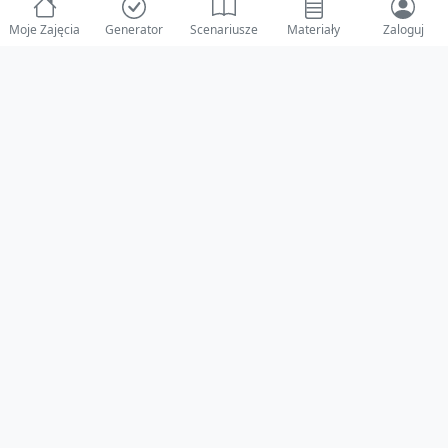
Moje Zajęcia
Generator
Scenariusze
Materiały
Zaloguj
© 2025 ZabawAIka.pl - Generator zajęć dla żłobka
Stworzone z ❤️ dla opiekunów i dzieci
Obserwuj nas na Facebooku!
Przejdź do Facebook