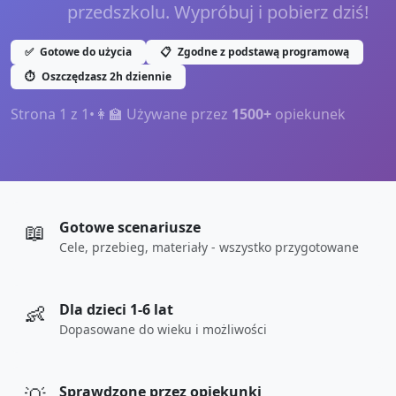
przedszkolu. Wypróbuj i pobierz dziś!
✅
Gotowe do użycia
📋
Zgodne z podstawą programową
⏱️
Oszczędzasz 2h dziennie
Strona
1
z
1
•
👩‍🏫 Używane przez
1500+
opiekunek
📖
Gotowe scenariusze
Cele, przebieg, materiały - wszystko przygotowane
👶
Dla dzieci 1-6 lat
Dopasowane do wieku i możliwości
Sprawdzone przez opiekunki