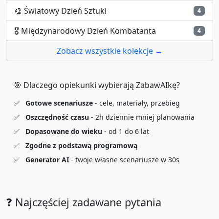
🎨
Światowy Dzień Sztuki
4
🎖️
Międzynarodowy Dzień Kombatanta
4
Zobacz wszystkie kolekcje →
🎯 Dlaczego opiekunki wybierają ZabawAIkę?
✅
Gotowe scenariusze
- cele, materiały, przebieg
✅
Oszczędność czasu
- 2h dziennie mniej planowania
✅
Dopasowane do wieku
- od 1 do 6 lat
✅
Zgodne z podstawą programową
✅
Generator AI
- twoje własne scenariusze w 30s
❓ Najczęściej zadawane pytania