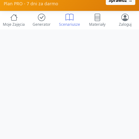
Sprawdź →
Plan PRO - 7 dni za darmo
Moje Zajęcia
Generator
Scenariusze
Materiały
Zaloguj
© 2025 ZabawAIka.pl - Generator zajęć dla żłobka
Stworzone z ❤️ dla opiekunów i dzieci
Obserwuj nas na Facebooku!
Przejdź do Facebook