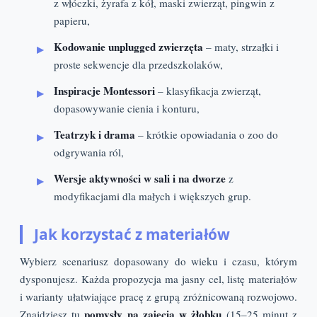
z włóczki, żyrafa z kół, maski zwierząt, pingwin z
papieru,
Kodowanie unplugged zwierzęta
– maty, strzałki i
proste sekwencje dla przedszkolaków,
Inspiracje Montessori
– klasyfikacja zwierząt,
dopasowywanie cienia i konturu,
Teatrzyk i drama
– krótkie opowiadania o zoo do
odgrywania ról,
Wersje aktywności w sali i na dworze
z
modyfikacjami dla małych i większych grup.
Jak korzystać z materiałów
Wybierz scenariusz dopasowany do wieku i czasu, którym
dysponujesz. Każda propozycja ma jasny cel, listę materiałów
i warianty ułatwiające pracę z grupą zróżnicowaną rozwojowo.
pomysły na zajęcia w żłobku
Znajdziesz tu
(15–25 minut z