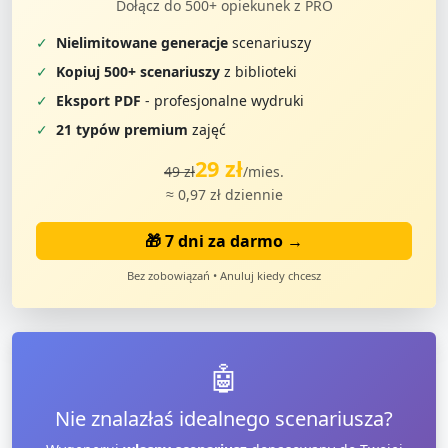
Dołącz do 500+ opiekunek z PRO
✓
Nielimitowane generacje
scenariuszy
✓
Kopiuj 500+ scenariuszy
z biblioteki
✓
Eksport PDF
- profesjonalne wydruki
✓
21 typów premium
zajęć
29 zł
49 zł
/mies.
≈ 0,97 zł dziennie
🎁 7 dni za darmo →
Bez zobowiązań • Anuluj kiedy chcesz
🤖
Nie znalazłaś idealnego scenariusza?