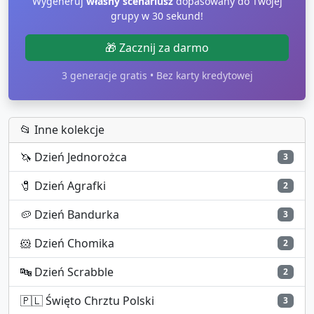
Wygeneruj
własny scenariusz
dopasowany do Twojej
grupy w 30 sekund!
🎁 Zacznij za darmo
3 generacje gratis • Bez karty kredytowej
📂 Inne kolekcje
🦄
Dzień Jednorożca
3
🧷
Dzień Agrafki
2
🥔
Dzień Bandurka
3
🐹
Dzień Chomika
2
🔤
Dzień Scrabble
2
🇵🇱
Święto Chrztu Polski
3