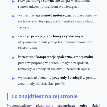
mowę i słownictwo
rozwijać
dzięki wierszykom,
rymowankom i piosenkom o zwierzętach,
sprawność motoryczną
wzmacniać
poprzez zabawy
ruchowe zoo, tory przeszkód i naśladowanie chodu
zwierząt,
percepcję słuchową i rytmiczną
ćwiczyć
w
aktywnościach muzycznych z instrumentami oraz
klaskankami,
kompetencje społeczno–emocjonalne
kształtować
przez współpracę w parach i małych zespołach,
rozmowy o emocjach zwierząt i zasadach opieki,
przyrody i ekologii
wprowadzać elementy
w prosty,
zrozumiały dla dziecka sposób.
Co znajdziesz na tej stronie
scenariusze zajęć Dzień
Przygotowaliśmy różnorodne