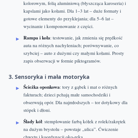
kolorowym, folią aluminiową (błyszcząca karoseria) i
kapslami jako kołami. Dla 1–3 lat – duże formaty i
gotowe elementy do przyklejania; dla 5–6 lat –
wycinanie i komponowanie z części.
Rampa i koła
: testowanie, jak zmienia się prędkość
auta na różnych nachyleniach; porównywanie, co
szybciej – auto z dużymi czy małymi kołami. Prosty
zapis obserwacji w formie piktogramów.
3. Sensoryka i mała motoryka
Ścieżka oponkowa
: tory z gąbek i mat o różnych
fakturach; dzieci pchają małe samochodziki i
obserwują opór. Dla najmłodszych – tor dotykowy dla
stópek i dłoni.
Ślady kół
: stemplowanie farbą kółek z rolek/zakrętek
na dużym brystolu – powstaje „ulica”. Ćwiczenie
chwytu i koordynacji oko‑ręka.