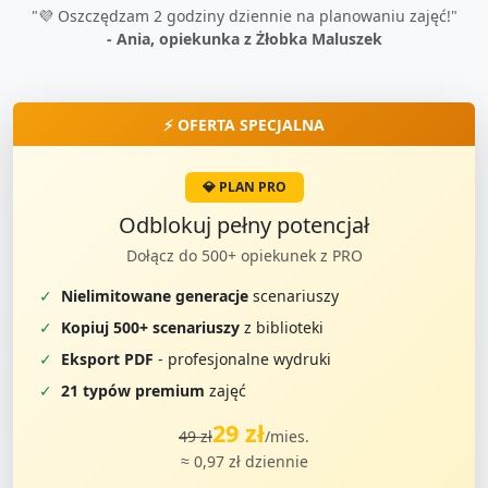
"💜 Oszczędzam 2 godziny dziennie na planowaniu zajęć!"
- Ania, opiekunka z Żłobka Maluszek
⚡ OFERTA SPECJALNA
💎 PLAN PRO
Odblokuj pełny potencjał
Dołącz do 500+ opiekunek z PRO
✓
Nielimitowane generacje
scenariuszy
✓
Kopiuj 500+ scenariuszy
z biblioteki
✓
Eksport PDF
- profesjonalne wydruki
✓
21 typów premium
zajęć
29 zł
49 zł
/mies.
≈ 0,97 zł dziennie