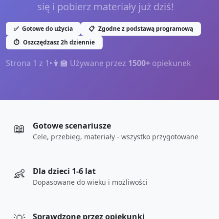
się i pobierz materiały już dziś!
✅
Gotowe do użycia
📋
Zgodne z podstawą programową
⏱️
Oszczędzasz 2h dziennie
Strona
1
z
1
•
👩‍🏫 Używane przez
1500+
opiekunek
📖
Gotowe scenariusze
Cele, przebieg, materiały - wszystko przygotowane
👶
Dla dzieci 1-6 lat
Dopasowane do wieku i możliwości
Sprawdzone przez opiekunki