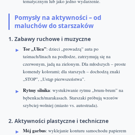
tematycznym lub jako jedno wydarzenie.
Pomysły na aktywności – od
maluchów do starszaków
1. Zabawy ruchowe i muzyczne
Tor „Ulica”
: dzieci „prowadzą” auta po
taśmach/linach na podłodze, zatrzymują się na
czerwonym, jadą na zielonym. Dla młodszych – proste
komendy kolorami; dla starszych – dochodzą znaki
„STOP”, „Ustąp pierwszeństwa”.
Rytmy silnika
: wystukiwanie rytmu „brum‑brum” na
bębenkach/marakasach. Starszaki próbują wzorów
szybciej‑wolniej (miasto vs. autostrada).
2. Aktywności plastyczne i techniczne
Mój garbus
: wyklejanie konturu samochodu papierem