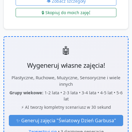
👁️ Zobacz szczegóły
🔒 Skopiuj do moich zajęć
🤖
Wygeneruj własne zajęcia!
Plastyczne, Ruchowe, Muzyczne, Sensoryczne i wiele
innych
Grupy wiekowe:
1-2 lata • 2-3 lata • 3-4 lata • 4-5 lat • 5-6
lat
⚡ AI tworzy kompletny scenariusz w 30 sekund
✨ Generuj zajęcia "
Światowy Dzień Garbusa
"
Zarejestruj się
• 3 darmowe generacje