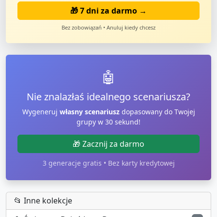
🎁 7 dni za darmo →
Bez zobowiązań • Anuluj kiedy chcesz
🤖
Nie znalazłaś idealnego scenariusza?
Wygeneruj
własny scenariusz
dopasowany do Twojej
grupy w 30 sekund!
🎁 Zacznij za darmo
3 generacje gratis • Bez karty kredytowej
📂 Inne kolekcje