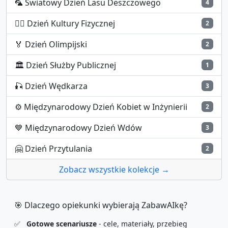
🦜
Światowy Dzień Lasu Deszczowego
4
🤸‍♀️
Dzień Kultury Fizycznej
2
🏅
Dzień Olimpijski
2
🏛️
Dzień Służby Publicznej
1
🎣
Dzień Wędkarza
3
⚙️
Międzynarodowy Dzień Kobiet w Inżynierii
2
💙
Międzynarodowy Dzień Wdów
3
🤗
Dzień Przytulania
2
Zobacz wszystkie kolekcje →
🎯 Dlaczego opiekunki wybierają ZabawAIkę?
✅
Gotowe scenariusze
- cele, materiały, przebieg