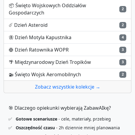
📦
Święto Wojskowych Oddziałów
2
Gospodarczych
☄️
Dzień Asteroid
2
🦋
Dzień Motyla Kapustnika
4
🛟
Dzień Ratownika WOPR
3
🌴
Międzynarodowy Dzień Tropików
3
🚁
Święto Wojsk Aeromobilnych
2
Zobacz wszystkie kolekcje →
🎯 Dlaczego opiekunki wybierają ZabawAIkę?
✅
Gotowe scenariusze
- cele, materiały, przebieg
✅
Oszczędność czasu
- 2h dziennie mniej planowania