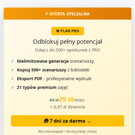
⚡ OFERTA SPECJALNA
💎 PLAN PRO
Odblokuj pełny potencjał
Dołącz do 500+ opiekunek z PRO
✓
Nielimitowane generacje
scenariuszy
✓
Kopiuj 500+ scenariuszy
z biblioteki
✓
Eksport PDF
- profesjonalne wydruki
✓
21 typów premium
zajęć
29 zł
49 zł
/mies.
≈ 0,97 zł dziennie
🎁 7 dni za darmo →
Bez zobowiązań • Anuluj kiedy chcesz