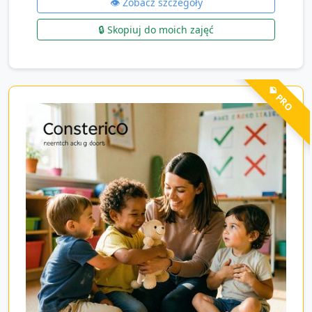
👁️ Zobacz szczegóły
🔒 Skopiuj do moich zajęć
💎 PRO