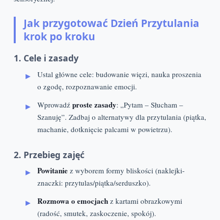
Jak przygotować Dzień Przytulania
krok po kroku
1. Cele i zasady
Ustal główne cele: budowanie więzi, nauka proszenia
o zgodę, rozpoznawanie emocji.
proste zasady
Wprowadź
: „Pytam – Słucham –
Szanuję”. Zadbaj o alternatywy dla przytulania (piątka,
machanie, dotknięcie palcami w powietrzu).
2. Przebieg zajęć
Powitanie
z wyborem formy bliskości (naklejki-
znaczki: przytulas/piątka/serduszko).
Rozmowa o emocjach
z kartami obrazkowymi
(radość, smutek, zaskoczenie, spokój).