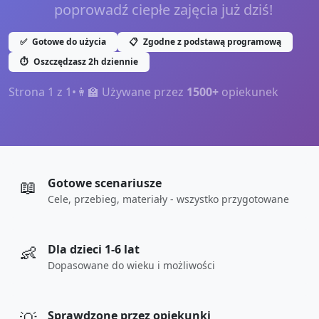
poprowadź ciepłe zajęcia już dziś!
✅
Gotowe do użycia
📋
Zgodne z podstawą programową
⏱️
Oszczędzasz 2h dziennie
Strona
1
z
1
•
👩‍🏫 Używane przez
1500+
opiekunek
📖
Gotowe scenariusze
Cele, przebieg, materiały - wszystko przygotowane
👶
Dla dzieci 1-6 lat
Dopasowane do wieku i możliwości
Sprawdzone przez opiekunki