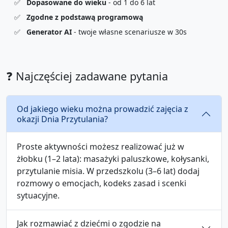
✅
Dopasowane do wieku
- od 1 do 6 lat
✅
Zgodne z podstawą programową
✅
Generator AI
- twoje własne scenariusze w 30s
❓ Najczęściej zadawane pytania
Od jakiego wieku można prowadzić zajęcia z
okazji Dnia Przytulania?
Proste aktywności możesz realizować już w
żłobku (1–2 lata): masażyki paluszkowe, kołysanki,
przytulanie misia. W przedszkolu (3–6 lat) dodaj
rozmowy o emocjach, kodeks zasad i scenki
sytuacyjne.
Jak rozmawiać z dziećmi o zgodzie na