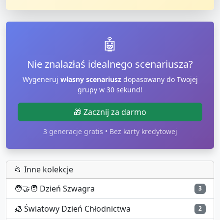
🤖
Nie znalazłaś idealnego scenariusza?
Wygeneruj
własny scenariusz
dopasowany do Twojej
grupy w 30 sekund!
🎁 Zacznij za darmo
3 generacje gratis • Bez karty kredytowej
📂 Inne kolekcje
🧑‍🤝‍🧑
Dzień Szwagra
3
🧊
Światowy Dzień Chłodnictwa
2