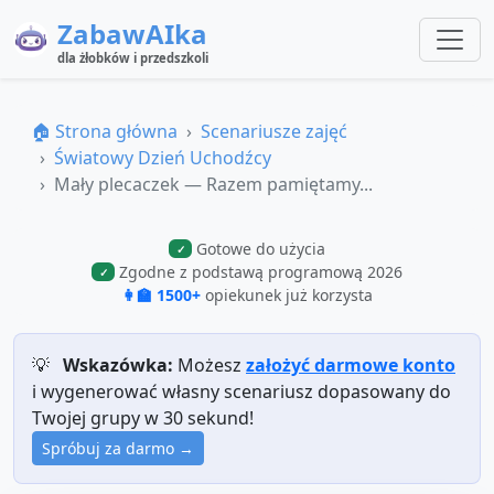
ZabawAIka
dla żłobków i przedszkoli
🏠 Strona główna
Scenariusze zajęć
Światowy Dzień Uchodźcy
Mały plecaczek — Razem pamiętamy...
Gotowe do użycia
✓
Zgodne z podstawą programową 2026
✓
👩‍🏫 1500+
opiekunek już korzysta
💡
Wskazówka:
Możesz
założyć darmowe konto
i wygenerować własny scenariusz dopasowany do
Twojej grupy w 30 sekund!
Spróbuj za darmo →