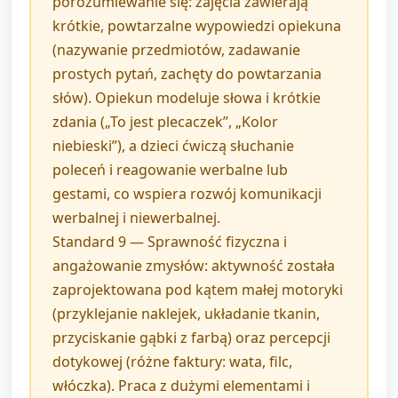
porozumiewanie się: zajęcia zawierają
krótkie, powtarzalne wypowiedzi opiekuna
(nazywanie przedmiotów, zadawanie
prostych pytań, zachęty do powtarzania
słów). Opiekun modeluje słowa i krótkie
zdania („To jest plecaczek”, „Kolor
niebieski”), a dzieci ćwiczą słuchanie
poleceń i reagowanie werbalne lub
gestami, co wspiera rozwój komunikacji
werbalnej i niewerbalnej.
Standard 9 — Sprawność fizyczna i
angażowanie zmysłów: aktywność została
zaprojektowana pod kątem małej motoryki
(przyklejanie naklejek, układanie tkanin,
przyciskanie gąbki z farbą) oraz percepcji
dotykowej (różne faktury: wata, filc,
włóczka). Praca z dużymi elementami i