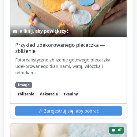
Kliknij, aby powiększyć
Przykład udekorowanego plecaczka —
zbliżenie
Fotorealistyczne zbliżenie gotowego plecaczka
udekorowanego tkaninami, watą, włóczką i
odbitkami...
Image
zblizenie
dekoracja
tkaniny
🎉
Zarejestruj się, aby pobrać
AI