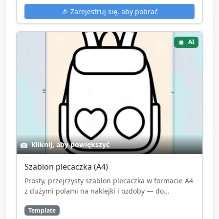
🎉
Zarejestruj się, aby pobrać
AI
Kliknij, aby powiększyć
Szablon plecaczka (A4)
Prosty, przejrzysty szablon plecaczka w formacie A4
z dużymi polami na naklejki i ozdoby — do...
Template