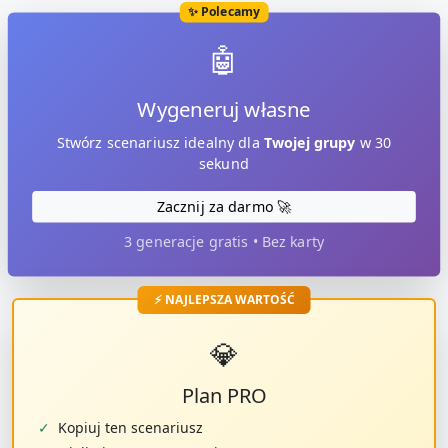
✨ Polecamy
🤖
Wygeneruj własne
Stwórz scenariusz idealny dla
Twojej grupy
w 30
sekund
Zacznij za darmo 🚀
3 generacje gratis • Bez karty
⚡ NAJLEPSZA WARTOŚĆ
💎
Plan PRO
✓
Kopiuj ten scenariusz