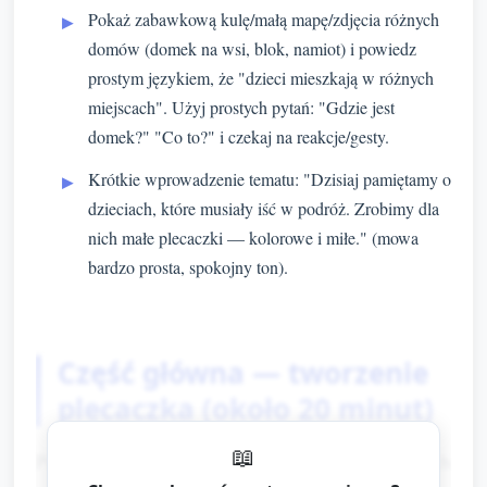
Pokaż zabawkową kulę/małą mapę/zdjęcia różnych
domów (domek na wsi, blok, namiot) i powiedz
prostym językiem, że "dzieci mieszkają w różnych
miejscach". Użyj prostych pytań: "Gdzie jest
domek?" "Co to?" i czekaj na reakcje/gesty.
Krótkie wprowadzenie tematu: "Dzisiaj pamiętamy o
dzieciach, które musiały iść w podróż. Zrobimy dla
nich małe plecaczki — kolorowe i miłe." (mowa
bardzo prosta, spokojny ton).
Część główna — tworzenie
plecaczka (około 20 minut)
📖
Przygotowanie przed zajęciami: na stolikach