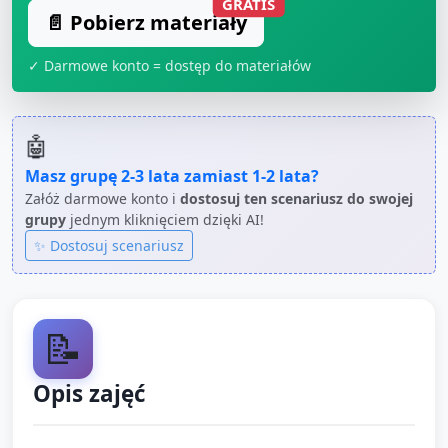
GRATIS
📄 Pobierz materiały
✓ Darmowe konto = dostęp do materiałów
🤖
Masz grupę
2-3 lata
zamiast
1-2 lata
?
Załóż darmowe konto i
dostosuj ten scenariusz do swojej
grupy
jednym kliknięciem dzięki AI!
✨ Dostosuj scenariusz
📝
Opis zajęć