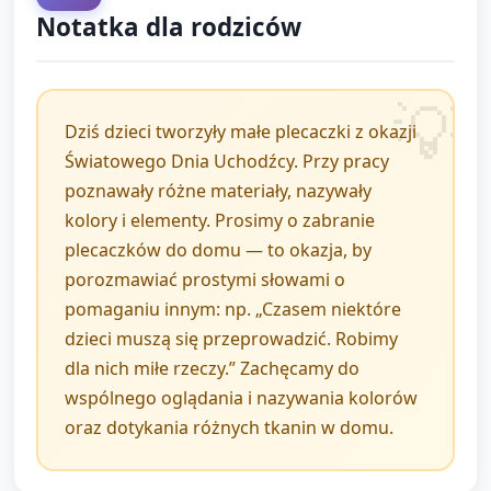
Notatka dla rodziców
Krótkie podsumowanie słowne: powtórzenie kilku
słów kluczowych (plecak/plecaczek, dom, kolor,
miękki/twardy). Zachęć dzieci do powtórzenia
pojedynczych słów lub wskazania kolorów.
Dziś dzieci tworzyły małe plecaczki z okazji
Światowego Dnia Uchodźcy. Przy pracy
Zakończenie piosenką lub klaśnięciem na
poznawały różne materiały, nazywały
pożegnanie: prosty refren typu "Do widzenia,
kolory i elementy. Prosimy o zabranie
plecaczki nasze, do widzenia!". Daj dzieciom
plecaczków do domu — to okazja, by
plecaczki do zabrania do domu.
porozmawiać prostymi słowami o
pomaganiu innym: np. „Czasem niektóre
Wskazówki dla opiekuna (krótkie): pracuj w małych
dzieci muszą się przeprowadzić. Robimy
grupach, mów powoli i prosto, nazywaj gesty i materiały.
dla nich miłe rzeczy.” Zachęcamy do
Pomagaj w przyklejaniu i zachęcaj dziecko do dotyku i
wspólnego oglądania i nazywania kolorów
wybierania.
oraz dotykania różnych tkanin w domu.