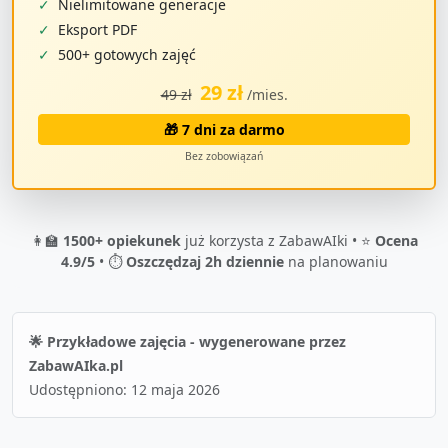
✓
Nielimitowane generacje
✓
Eksport PDF
✓
500+ gotowych zajęć
29 zł
49 zł
/mies.
🎁 7 dni za darmo
Bez zobowiązań
👩‍🏫
1500+ opiekunek
już korzysta z ZabawAIki • ⭐
Ocena
4.9/5
• ⏱️
Oszczędzaj 2h dziennie
na planowaniu
🌟 Przykładowe zajęcia - wygenerowane przez
ZabawAIka.pl
Udostępniono:
12 maja 2026