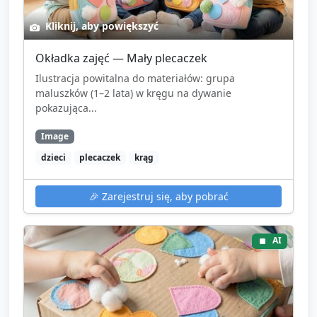
Kliknij, aby powiększyć
Okładka zajęć — Mały plecaczek
Ilustracja powitalna do materiałów: grupa
maluszków (1–2 lata) w kręgu na dywanie
pokazująca...
Image
dzieci
plecaczek
krąg
🎉
Zarejestruj się, aby pobrać
AI