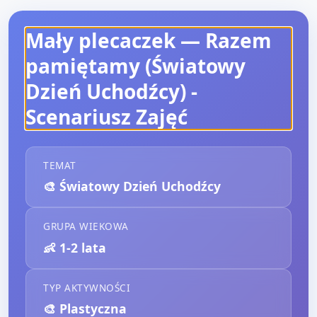
Mały plecaczek — Razem
pamiętamy (Światowy
Dzień Uchodźcy)
-
Scenariusz Zajęć
TEMAT
🎨
Światowy Dzień Uchodźcy
GRUPA WIEKOWA
👶
1-2 lata
TYP AKTYWNOŚCI
🎨
Plastyczna