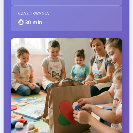
CZAS TRWANIA
⏱️
30
min