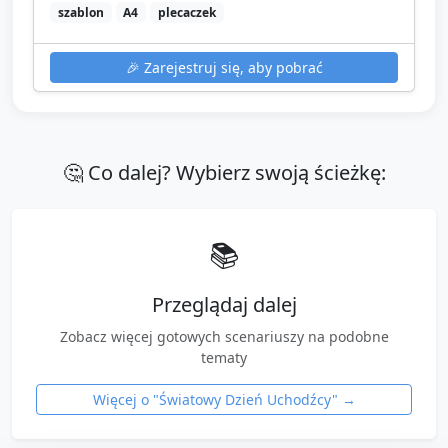
szablon
A4
plecaczek
🎉
Zarejestruj się, aby pobrać
🤔 Co dalej? Wybierz swoją ścieżkę:
📚
Przeglądaj dalej
Zobacz więcej gotowych scenariuszy na podobne
tematy
Więcej o "
Światowy Dzień Uchodźcy
" →