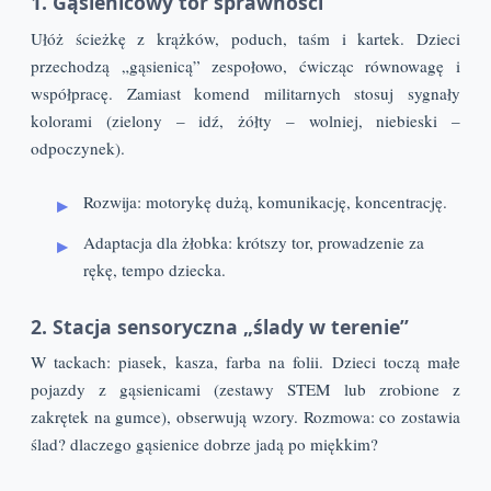
1. Gąsienicowy tor sprawności
Ułóż ścieżkę z krążków, poduch, taśm i kartek. Dzieci
przechodzą „gąsienicą” zespołowo, ćwicząc równowagę i
współpracę. Zamiast komend militarnych stosuj sygnały
kolorami (zielony – idź, żółty – wolniej, niebieski –
odpoczynek).
Rozwija: motorykę dużą, komunikację, koncentrację.
Adaptacja dla żłobka: krótszy tor, prowadzenie za
rękę, tempo dziecka.
2. Stacja sensoryczna „ślady w terenie”
W tackach: piasek, kasza, farba na folii. Dzieci toczą małe
pojazdy z gąsienicami (zestawy STEM lub zrobione z
zakrętek na gumce), obserwują wzory. Rozmowa: co zostawia
ślad? dlaczego gąsienice dobrze jadą po miękkim?