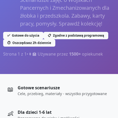
Pancernych i Zmechanizowanych dla
żłobka i przedszkola. Zabawy, karty
pracy, pomysły. Sprawdź kolekcję!
✅
Gotowe do użycia
📋
Zgodne z podstawą programową
⏱️
Oszczędzasz 2h dziennie
Strona
1
z
1
•
👩‍🏫 Używane przez
1500+
opiekunek
📖
Gotowe scenariusze
Cele, przebieg, materiały - wszystko przygotowane
👶
Dla dzieci 1-6 lat