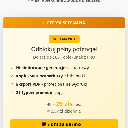
- Ania, opiekunka z Żłobka Maluszek
⚡ OFERTA SPECJALNA
💎 PLAN PRO
Odblokuj pełny potencjał
Dołącz do 500+ opiekunek z PRO
✓
Nielimitowane generacje
scenariuszy
✓
Kopiuj 500+ scenariuszy
z biblioteki
✓
Eksport PDF
- profesjonalne wydruki
✓
21 typów premium
zajęć
29 zł
49 zł
/mies.
≈ 0,97 zł dziennie
🎁 7 dni za darmo →