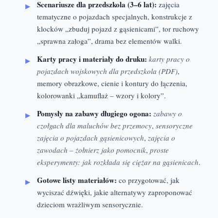
Scenariusze dla przedszkola (3–6 lat):
zajęcia
tematyczne o pojazdach specjalnych, konstrukcje z
klocków „zbuduj pojazd z gąsienicami”, tor ruchowy
„sprawna załoga”, drama bez elementów walki.
Karty pracy i materiały do druku:
karty pracy o
pojazdach wojskowych dla przedszkola (PDF)
,
memory obrazkowe, cienie i kontury do łączenia,
kolorowanki „kamuflaż – wzory i kolory”.
Pomysły na zabawy długiego ogona:
zabawy o
czołgach dla maluchów bez przemocy
,
sensoryczne
zajęcia o pojazdach gąsienicowych
,
zajęcia o
zawodach – żołnierz jako pomocnik
,
proste
eksperymenty: jak rozkłada się ciężar na gąsienicach
.
Gotowe listy materiałów:
co przygotować, jak
wyciszać dźwięki, jakie alternatywy zaproponować
dzieciom wrażliwym sensorycznie.