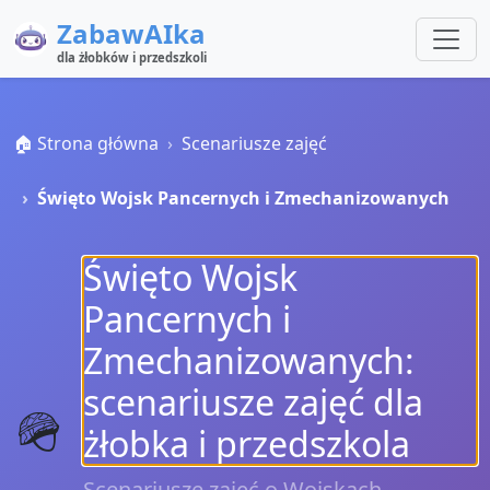
ZabawAIka
dla żłobków i przedszkoli
🏠 Strona główna
Scenariusze zajęć
Święto Wojsk Pancernych i Zmechanizowanych
Święto Wojsk
Pancernych i
Zmechanizowanych:
scenariusze zajęć dla
🪖
żłobka i przedszkola
Scenariusze zajęć o Wojskach