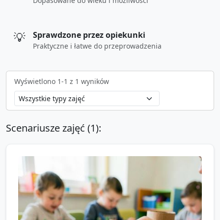
Dopasowane do wieku i możliwości
💡
Sprawdzone przez opiekunki
Praktyczne i łatwe do przeprowadzenia
Wyświetlono
1
-
1
z
1
wyników
Scenariusze zajęć (
1
):