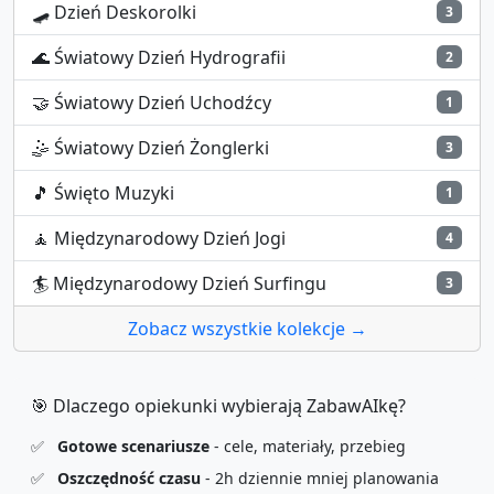
🛹
Dzień Deskorolki
3
🌊
Światowy Dzień Hydrografii
2
🤝
Światowy Dzień Uchodźcy
1
🤹
Światowy Dzień Żonglerki
3
🎵
Święto Muzyki
1
🧘
Międzynarodowy Dzień Jogi
4
🏄
Międzynarodowy Dzień Surfingu
3
Zobacz wszystkie kolekcje →
🎯 Dlaczego opiekunki wybierają ZabawAIkę?
✅
Gotowe scenariusze
- cele, materiały, przebieg
✅
Oszczędność czasu
- 2h dziennie mniej planowania