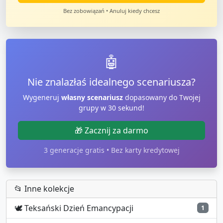
Bez zobowiązań • Anuluj kiedy chcesz
🤖
Nie znalazłaś idealnego scenariusza?
Wygeneruj
własny scenariusz
dopasowany do Twojej
grupy w 30 sekund!
🎁 Zacznij za darmo
3 generacje gratis • Bez karty kredytowej
📂 Inne kolekcje
🕊️
Teksański Dzień Emancypacji
1