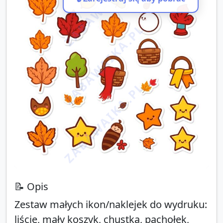
ZABAWAIKA.PL
ZABAWAIKA.PL
ZABAWAIKA.PL
📝 Opis
Zestaw małych ikon/naklejek do wydruku:
liście, mały koszyk, chustka, pachołek,