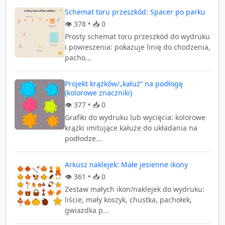
Schemat toru przeszkód: Spacer po parku
👁️
378
• 📥
0
Prosty schemat toru przeszkód do wydruku
i powieszenia: pokazuje linię do chodzenia,
pacho...
Projekt krążków/„kałuż” na podłogę
(kolorowe znaczniki)
👁️
377
• 📥
0
Grafiki do wydruku lub wycięcia: kolorowe
krążki imitujące kałuże do układania na
podłodze...
Arkusz naklejek: Małe jesienne ikony
👁️
361
• 📥
0
Zestaw małych ikon/naklejek do wydruku:
liście, mały koszyk, chustka, pachołek,
gwiazdka p...