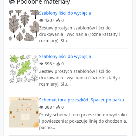
📚 Podobne materiały
Szablony liści do wycięcia
👁️
420
• 📥
0
Zestaw prostych szablonów liści do
drukowania i wycinania (różne kształty i
rozmiary). Słu...
Szablony liści do wycięcia
👁️
398
• 📥
0
Zestaw prostych szablonów liści do
drukowania i wycinania (różne kształty i
rozmiary). Słu...
Schemat toru przeszkód: Spacer po parku
👁️
388
• 📥
0
Prosty schemat toru przeszkód do wydruku
i powieszenia: pokazuje linię do chodzenia,
pacho...