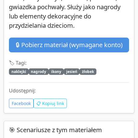
gwiazdka pochwały. Służy jako nagrody
lub elementy dekoracyjne do
przydzielania dzieciom.
🔒 Pobierz materiał (wymagane konto)
🏷️ Tagi:
naklejki
nagrody
ikony
jesień
żłobek
Udostępnij:
Facebook
📋 Kopiuj link
🎯 Scenariusze z tym materiałem