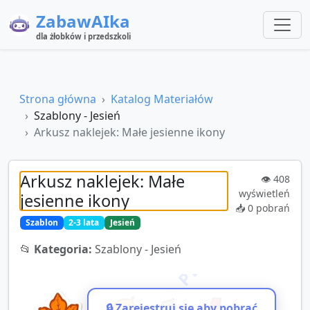
ZabawAIka
dla żłobków i przedszkoli
Strona główna
Katalog Materiałów
Szablony - Jesień
Arkusz naklejek: Małe jesienne ikony
Arkusz naklejek: Małe
👁️
408
wyświetleń
jesienne ikony
📥
0
pobrań
Szablon
2-3 lata
Jesień
📂
Kategoria:
Szablony - Jesień
🔒 Zarejestruj się aby pobrać