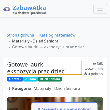
ZabawAIka
dla żłobków i przedszkoli
Strona główna
Katalog Materiałów
Materiały - Dzień Seniora
Gotowe laurki — ekspozycja prac dzieci
Gotowe laurki —
👁️
368
wyświetleń
ekspozycja prac dzieci
📥
0
pobrań
Obrazek
2-3 lata
Dzień Seniora
📂
Kategoria:
Materiały - Dzień Seniora
🔒 Zarejestruj się aby pobrać