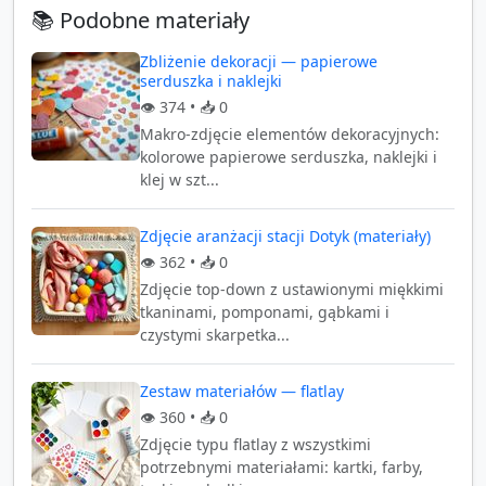
📚 Podobne materiały
Zbliżenie dekoracji — papierowe
serduszka i naklejki
👁️
374
• 📥
0
Makro-zdjęcie elementów dekoracyjnych:
kolorowe papierowe serduszka, naklejki i
klej w szt...
Zdjęcie aranżacji stacji Dotyk (materiały)
👁️
362
• 📥
0
Zdjęcie top-down z ustawionymi miękkimi
tkaninami, pomponami, gąbkami i
czystymi skarpetka...
Zestaw materiałów — flatlay
👁️
360
• 📥
0
Zdjęcie typu flatlay z wszystkimi
potrzebnymi materiałami: kartki, farby,