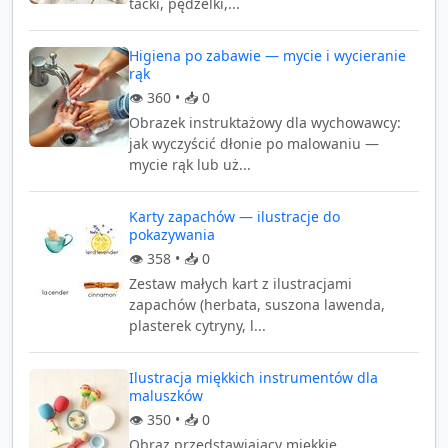
tacki, pędzelki,...
Higiena po zabawie — mycie i wycieranie
rąk
👁️
360
• 📥
0
Obrazek instruktażowy dla wychowawcy:
jak wyczyścić dłonie po malowaniu —
mycie rąk lub uż...
Karty zapachów — ilustracje do
pokazywania
👁️
358
• 📥
0
Zestaw małych kart z ilustracjami
zapachów (herbata, suszona lawenda,
plasterek cytryny, l...
Ilustracja miękkich instrumentów dla
maluszków
👁️
350
• 📥
0
Obraz przedstawiający miękkie