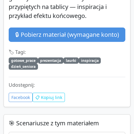
przypiętych na tablicy — inspiracja i
przykład efektu końcowego.
🔒 Pobierz materiał (wymagane konto)
🏷️ Tagi:
gotowe_prace
prezentacja
laurki
inspiracja
dzień_seniora
Udostępnij:
Facebook
📋 Kopiuj link
🎯 Scenariusze z tym materiałem